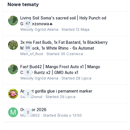
Nowe tematy
Living Soil Soma's sacred soil | Holy Punch od
47
GHS sezonowa🔥
Wesoły Ogród Aliena
· Started
12 Maja
3x mix Fast Buds, 1x Fat Bastard, 1x Blackberry
96
Moonrock, 1x White Rhino - 6x Automat
Men_of_Rust
· Started
30 Czerwca
Fast Bud42 | Mango Frost Auto x1 | Mango
8
Cherry Runtz x2 | GMO Auto x1
Wesoły Ogród Aliena
· Started
28 Lipca
Apricot gorilla glue i pernament marker
2
SweetDonut
· Started
29 Lipca
Outdoor 2026
2
Marcel852
· Started
Środa o 13:50