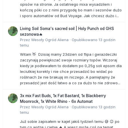
opisów na stronie. Ja ostatniego mixa wysadzilem i
kończę póki co z nimi przygodę bo mam i sezonów dużo
i sporo automatów od Bud Voyage. Jak chcesz dużo i...
Living Soil Soma's sacred soil | Holy Punch od GHS
sezonowa🔥
Przez
Wesoły Ogród Aliena
·
Opublikowano
13 godzin
temu
Witam 👋 Dzisiaj mamy 23dzien od flipa i gwiazdeczki
zaczynają powiększać swoje rozmiary topów. Wczoraj
kiedy je podlewałem to dodałem po 0,25g soli epsom dla
leciutkiej korekty i nie chce przesadzić bo widać po
roślinach że nie brakuję im niczego. A pamiętajmy że
przesadzić jest dość łatwo a co za dużo to nie zdrowo...
3x mix Fast Buds, 1x Fat Bastard, 1x Blackberry
Moonrock, 1x White Rhino - 6x Automat
Przez
Wesoły Ogród Aliena
·
Opublikowano
13 godzin
temu
Już sobie zapisałem w kajet jakiś tydzień temu 😅 😉 po
tym co widzę i ciebie 🔥 A wiesz może coś na temat