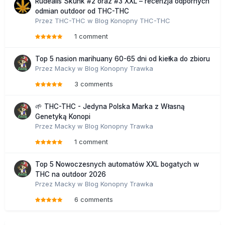
Rudealis Skunk #2 oraz #3 XXL – recenzja odpornych
odmian outdoor od THC-THC
Przez
THC-THC
w
Blog Konopny THC-THC
1 comment
Top 5 nasion marihuany 60-65 dni od kiełka do zbioru
Przez
Macky
w
Blog Konopny Trawka
3 comments
🌱 THC-THC - Jedyna Polska Marka z Własną
Genetyką Konopi
Przez
Macky
w
Blog Konopny Trawka
1 comment
Top 5 Nowoczesnych automatów XXL bogatych w
THC na outdoor 2026
Przez
Macky
w
Blog Konopny Trawka
6 comments