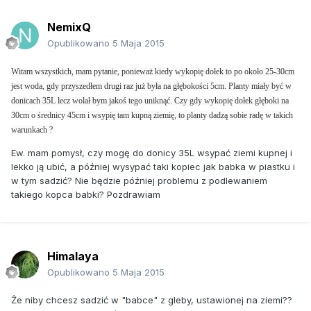
NemixQ
Opublikowano
5 Maja 2015
Witam wszystkich, mam pytanie, ponieważ kiedy wykopię dołek to po około 25-30cm
jest woda, gdy przyszedłem drugi raz już była na głębokości 5cm. Planty miały być w
donicach 35L lecz wolał bym jakoś tego uniknąć. Czy gdy wykopię dołek głęboki na
30cm o średnicy 45cm i wsypię tam kupną ziemię, to planty dadzą sobie radę w takich
warunkach ?
Ew. mam pomysł, czy mogę do donicy 35L wsypać ziemi kupnej i
lekko ją ubić, a później wysypać taki kopiec jak babka w piastku i
w tym sadzić? Nie będzie później problemu z podlewaniem
takiego kopca babki? Pozdrawiam
Himalaya
Opublikowano
5 Maja 2015
Że niby chcesz sadzić w "babce" z gleby, ustawionej na ziemi??