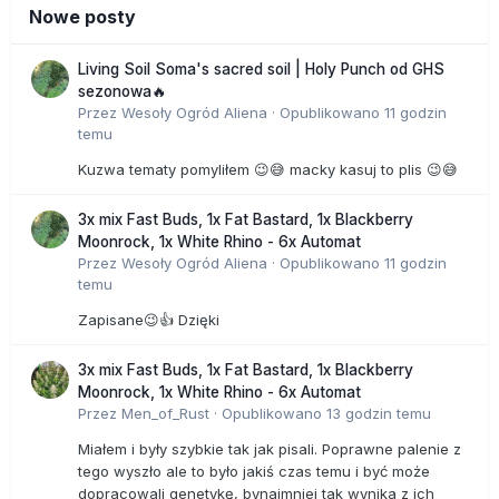
Nowe posty
Living Soil Soma's sacred soil | Holy Punch od GHS
sezonowa🔥
Przez
Wesoły Ogród Aliena
·
Opublikowano
11 godzin
temu
Kuzwa tematy pomyliłem 😉😅 macky kasuj to plis 😉😅
3x mix Fast Buds, 1x Fat Bastard, 1x Blackberry
Moonrock, 1x White Rhino - 6x Automat
Przez
Wesoły Ogród Aliena
·
Opublikowano
11 godzin
temu
Zapisane😉👍 Dzięki
3x mix Fast Buds, 1x Fat Bastard, 1x Blackberry
Moonrock, 1x White Rhino - 6x Automat
Przez
Men_of_Rust
·
Opublikowano
13 godzin temu
Miałem i były szybkie tak jak pisali. Poprawne palenie z
tego wyszło ale to było jakiś czas temu i być może
dopracowali genetykę, bynajmniej tak wynika z ich