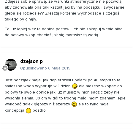
Zdajesz sobie sprawę, że warunki atmosferyczne nie pozwolą
aby zachowała ona taki kształt jaki był na początku i zwyczajnie
gleba się rozjedzie?? Zresztą korzenie wychodzące z czegoś
takiego by ginęły.
To już lepiej weź te donice postaw i ich nie zakopuj wcale albo
do połowy wkop chociaż jak się martwisz tą wodą
dzejson p
Opublikowano
6 Maja 2015
Jest początek maja, jak dopierdzieli upałami po 40 stopni to ta
smieszna woda wyparuje w 1 dzien
ale mozesz wkopac do
polowy te swoje donice jak juz musisz w nich sadzić zeby nie
wyschła ziemia. 30 cm w dół to trochę mało, moim zdaniem lepiej
wykopać dołek głębszy niż szerszy
ale to tylko moja
koncepcja
pozdro