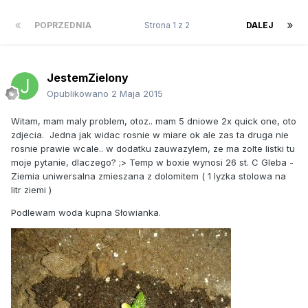
POPRZEDNIA
Strona 1 z 2
DALEJ
JestemZielony
Opublikowano
2 Maja 2015
Witam, mam maly problem, otoz.. mam 5 dniowe 2x quick one, oto
zdjecia. Jedna jak widac rosnie w miare ok ale zas ta druga nie
rosnie prawie wcale.. w dodatku zauwazylem, ze ma zolte listki tu
moje pytanie, dlaczego? ;> Temp w boxie wynosi 26 st. C Gleba -
Ziemia uniwersalna zmieszana z dolomitem ( 1 lyzka stolowa na
litr ziemi )
Podlewam woda kupna Słowianka.