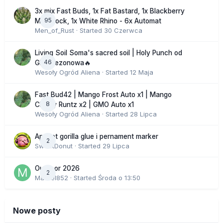
3x mix Fast Buds, 1x Fat Bastard, 1x Blackberry
95
Moonrock, 1x White Rhino - 6x Automat
Men_of_Rust
· Started
30 Czerwca
Living Soil Soma's sacred soil | Holy Punch od
46
GHS sezonowa🔥
Wesoły Ogród Aliena
· Started
12 Maja
Fast Bud42 | Mango Frost Auto x1 | Mango
8
Cherry Runtz x2 | GMO Auto x1
Wesoły Ogród Aliena
· Started
28 Lipca
Apricot gorilla glue i pernament marker
2
SweetDonut
· Started
29 Lipca
Outdoor 2026
2
Marcel852
· Started
Środa o 13:50
Nowe posty