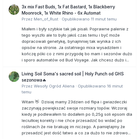
3x mix Fast Buds, 1x Fat Bastard, 1x Blackberry
Moonrock, 1x White Rhino - 6x Automat
Przez
Men_of_Rust
·
Opublikowano
11 minut temu
Miałem i były szybkie tak jak pisali. Poprawne palenie z
tego wyszło ale to było jakiś czas temu i być może
dopracowali genetykę, bynajmniej tak wynika z ich
opisów na stronie. Ja ostatniego mixa wysadzilem i
kończę póki co z nimi przygodę bo mam i sezonów dużo
i sporo automatów od Bud Voyage. Jak chcesz dużo i...
Living Soil Soma's sacred soil | Holy Punch od GHS
sezonowa🔥
Przez
Wesoły Ogród Aliena
·
Opublikowano
16 minut
temu
Witam 👋 Dzisiaj mamy 23dzien od flipa i gwiazdeczki
zaczynają powiększać swoje rozmiary topów. Wczoraj
kiedy je podlewałem to dodałem po 0,25g soli epsom dla
leciutkiej korekty i nie chce przesadzić bo widać po
roślinach że nie brakuję im niczego. A pamiętajmy że
przesadzić jest dość łatwo a co za dużo to nie zdrowo...