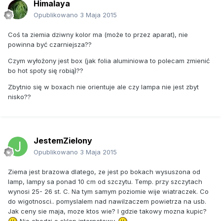
Himalaya
Opublikowano
3 Maja 2015
Coś ta ziemia dziwny kolor ma (może to przez aparat), nie
powinna być czarniejsza??
Czym wyłożony jest box (jak folia aluminiowa to polecam zmienić
bo hot spoty się robią)??
Zbytnio się w boxach nie orientuje ale czy lampa nie jest zbyt
nisko??
JestemZielony
Opublikowano
3 Maja 2015
Ziema jest brazowa dlatego, ze jest po bokach wysuszona od
lamp, lampy sa ponad 10 cm od szczytu. Temp. przy szczytach
wynosi 25- 26 st. C. Na tym samym poziomie wije wiatraczek. Co
do wigotnosci.. pomyslalem nad nawilzaczem powietrza na usb.
Jak ceny sie maja, moze ktos wie? I gdzie takowy mozna kupic?
Nie chodzi o sklep internetowy.