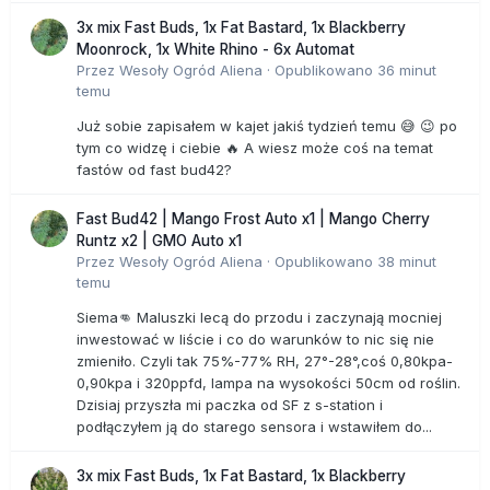
3x mix Fast Buds, 1x Fat Bastard, 1x Blackberry
Moonrock, 1x White Rhino - 6x Automat
Przez
Wesoły Ogród Aliena
·
Opublikowano
36 minut
temu
Już sobie zapisałem w kajet jakiś tydzień temu 😅 😉 po
tym co widzę i ciebie 🔥 A wiesz może coś na temat
fastów od fast bud42?
Fast Bud42 | Mango Frost Auto x1 | Mango Cherry
Runtz x2 | GMO Auto x1
Przez
Wesoły Ogród Aliena
·
Opublikowano
38 minut
temu
Siema👊 Maluszki lecą do przodu i zaczynają mocniej
inwestować w liście i co do warunków to nic się nie
zmieniło. Czyli tak 75%-77% RH, 27°-28°,coś 0,80kpa-
0,90kpa i 320ppfd, lampa na wysokości 50cm od roślin.
Dzisiaj przyszła mi paczka od SF z s-station i
podłączyłem ją do starego sensora i wstawiłem do...
3x mix Fast Buds, 1x Fat Bastard, 1x Blackberry