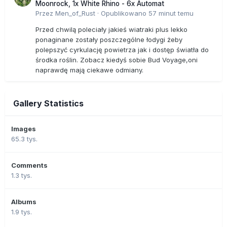
Moonrock, 1x White Rhino - 6x Automat
Przez
Men_of_Rust
·
Opublikowano
57 minut temu
Przed chwilą poleciały jakieś wiatraki plus lekko
ponaginane zostały poszczególne łodygi żeby
polepszyć cyrkulację powietrza jak i dostęp światła do
środka roślin. Zobacz kiedyś sobie Bud Voyage,oni
naprawdę mają ciekawe odmiany.
Gallery Statistics
Images
65.3 tys.
Comments
1.3 tys.
Albums
1.9 tys.