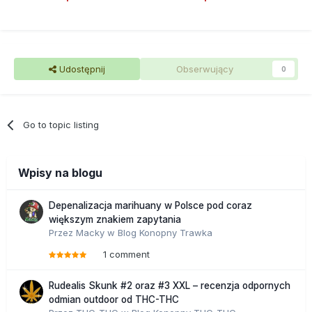
Udostępnij
Obserwujący
0
Go to topic listing
Wpisy na blogu
Depenalizacja marihuany w Polsce pod coraz
większym znakiem zapytania
Przez
Macky
w
Blog Konopny Trawka
1 comment
Rudealis Skunk #2 oraz #3 XXL – recenzja odpornych
odmian outdoor od THC-THC