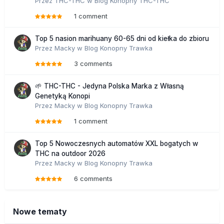
Przez
THC-THC
w
Blog Konopny THC-THC
1 comment
Top 5 nasion marihuany 60-65 dni od kiełka do zbioru
Przez
Macky
w
Blog Konopny Trawka
3 comments
🌱 THC-THC - Jedyna Polska Marka z Własną
Genetyką Konopi
Przez
Macky
w
Blog Konopny Trawka
1 comment
Top 5 Nowoczesnych automatów XXL bogatych w
THC na outdoor 2026
Przez
Macky
w
Blog Konopny Trawka
6 comments
Nowe tematy