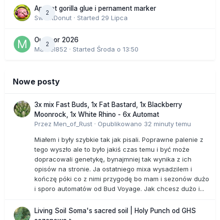
Apricot gorilla glue i pernament marker
2
SweetDonut
· Started
29 Lipca
Outdoor 2026
2
Marcel852
· Started
Środa o 13:50
Nowe posty
3x mix Fast Buds, 1x Fat Bastard, 1x Blackberry
Moonrock, 1x White Rhino - 6x Automat
Przez
Men_of_Rust
·
Opublikowano
32 minuty temu
Miałem i były szybkie tak jak pisali. Poprawne palenie z
tego wyszło ale to było jakiś czas temu i być może
dopracowali genetykę, bynajmniej tak wynika z ich
opisów na stronie. Ja ostatniego mixa wysadzilem i
kończę póki co z nimi przygodę bo mam i sezonów dużo
i sporo automatów od Bud Voyage. Jak chcesz dużo i...
Living Soil Soma's sacred soil | Holy Punch od GHS