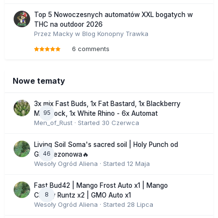
Top 5 Nowoczesnych automatów XXL bogatych w
THC na outdoor 2026
Przez
Macky
w
Blog Konopny Trawka
6 comments
Nowe tematy
3x mix Fast Buds, 1x Fat Bastard, 1x Blackberry
95
Moonrock, 1x White Rhino - 6x Automat
Men_of_Rust
· Started
30 Czerwca
Living Soil Soma's sacred soil | Holy Punch od
46
GHS sezonowa🔥
Wesoły Ogród Aliena
· Started
12 Maja
Fast Bud42 | Mango Frost Auto x1 | Mango
8
Cherry Runtz x2 | GMO Auto x1
Wesoły Ogród Aliena
· Started
28 Lipca