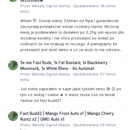
sezonowa🔥
Przez
Wesoły Ogród Aliena
·
Opublikowano
36 minut
temu
Witam 👋 Dzisiaj mamy 23dzien od flipa i gwiazdeczki
zaczynają powiększać swoje rozmiary topów. Wczoraj
kiedy je podlewałem to dodałem po 0,25g soli epsom dla
leciutkiej korekty i nie chce przesadzić bo widać po
roślinach że nie brakuję im niczego. A pamiętajmy że
przesadzić jest dość łatwo a co za dużo to nie zdrowo...
3x mix Fast Buds, 1x Fat Bastard, 1x Blackberry
Moonrock, 1x White Rhino - 6x Automat
Przez
Wesoły Ogród Aliena
·
Opublikowano
57 minut
temu
Już sobie zapisałem w kajet jakiś tydzień temu 😅 😉 po
tym co widzę i ciebie 🔥 A wiesz może coś na temat
fastów od fast bud42?
Fast Bud42 | Mango Frost Auto x1 | Mango Cherry
Runtz x2 | GMO Auto x1
Przez
Wesoły Ogród Aliena
·
Opublikowano
59 minut