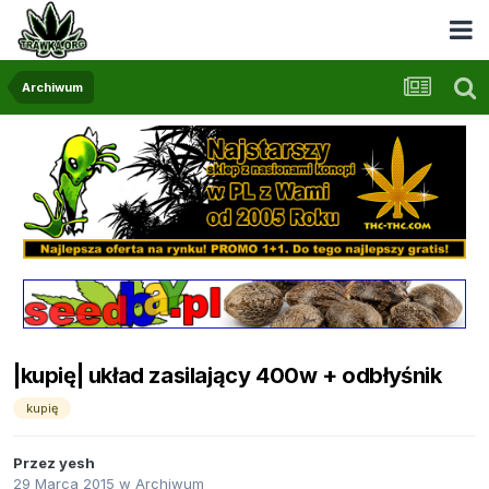
Archiwum
|kupię| układ zasilający 400w + odbłyśnik
kupię
Przez
yesh
29 Marca 2015
w
Archiwum