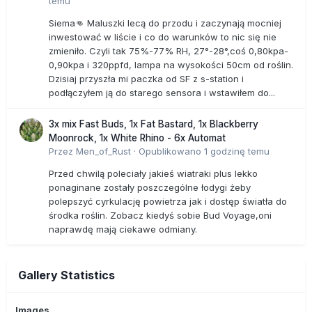
temu
Siema👊 Maluszki lecą do przodu i zaczynają mocniej
inwestować w liście i co do warunków to nic się nie
zmieniło. Czyli tak 75%-77% RH, 27°-28°,coś 0,80kpa-
0,90kpa i 320ppfd, lampa na wysokości 50cm od roślin.
Dzisiaj przyszła mi paczka od SF z s-station i
podłączyłem ją do starego sensora i wstawiłem do...
3x mix Fast Buds, 1x Fat Bastard, 1x Blackberry
Moonrock, 1x White Rhino - 6x Automat
Przez
Men_of_Rust
·
Opublikowano
1 godzinę temu
Przed chwilą poleciały jakieś wiatraki plus lekko
ponaginane zostały poszczególne łodygi żeby
polepszyć cyrkulację powietrza jak i dostęp światła do
środka roślin. Zobacz kiedyś sobie Bud Voyage,oni
naprawdę mają ciekawe odmiany.
Gallery Statistics
Images