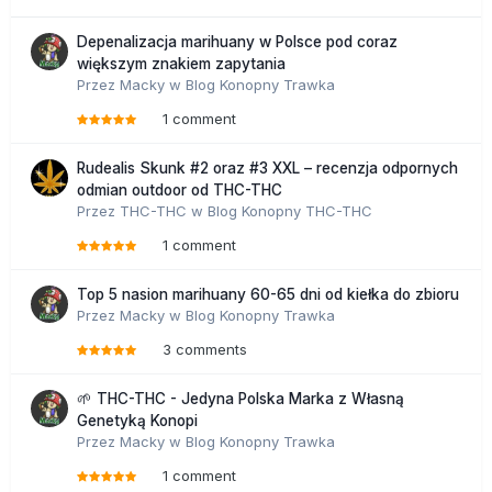
Depenalizacja marihuany w Polsce pod coraz
większym znakiem zapytania
Przez
Macky
w
Blog Konopny Trawka
1 comment
Rudealis Skunk #2 oraz #3 XXL – recenzja odpornych
odmian outdoor od THC-THC
Przez
THC-THC
w
Blog Konopny THC-THC
1 comment
Top 5 nasion marihuany 60-65 dni od kiełka do zbioru
Przez
Macky
w
Blog Konopny Trawka
3 comments
🌱 THC-THC - Jedyna Polska Marka z Własną
Genetyką Konopi
Przez
Macky
w
Blog Konopny Trawka
1 comment