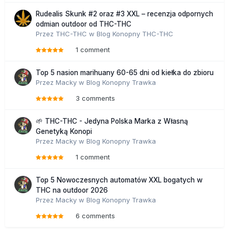
Rudealis Skunk #2 oraz #3 XXL – recenzja odpornych
odmian outdoor od THC-THC
Przez
THC-THC
w
Blog Konopny THC-THC
1 comment
Top 5 nasion marihuany 60-65 dni od kiełka do zbioru
Przez
Macky
w
Blog Konopny Trawka
3 comments
🌱 THC-THC - Jedyna Polska Marka z Własną
Genetyką Konopi
Przez
Macky
w
Blog Konopny Trawka
1 comment
Top 5 Nowoczesnych automatów XXL bogatych w
THC na outdoor 2026
Przez
Macky
w
Blog Konopny Trawka
6 comments