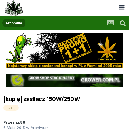
Archiwum
|kupię| zasilacz 150W/250W
kupię
Przez
zp88
6 Maja 2015
w
Archiwum