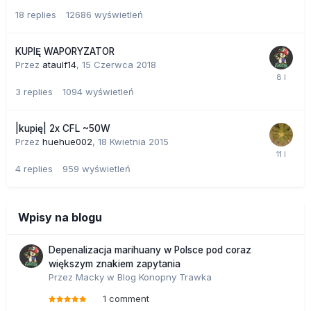
18
replies
12686
wyświetleń
KUPIĘ WAPORYZATOR
Przez
ataulf14
,
15 Czerwca 2018
3
replies
1094
wyświetleń
|kupię| 2x CFL ~50W
Przez
huehue002
,
18 Kwietnia 2015
4
replies
959
wyświetleń
Wpisy na blogu
Depenalizacja marihuany w Polsce pod coraz
większym znakiem zapytania
Przez
Macky
w
Blog Konopny Trawka
1 comment