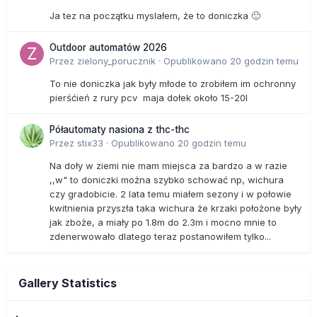
Ja tez na początku myslałem, że to doniczka 🙂
Outdoor automatów 2026
Przez
zielony_porucznik
·
Opublikowano
20 godzin temu
To nie doniczka jak były młode to zrobiłem im ochronny
pierśćień z rury pcv maja dołek około 15-20l
Półautomaty nasiona z thc-thc
Przez
stix33
·
Opublikowano
20 godzin temu
Na doły w ziemi nie mam miejsca za bardzo a w razie
,,w" to doniczki można szybko schować np, wichura
czy gradobicie. 2 lata temu miałem sezony i w połowie
kwitnienia przyszła taka wichura że krzaki położone były
jak zboże, a miały po 1.8m do 2.3m i mocno mnie to
zdenerwowało dlatego teraz postanowiłem tylko...
Gallery Statistics