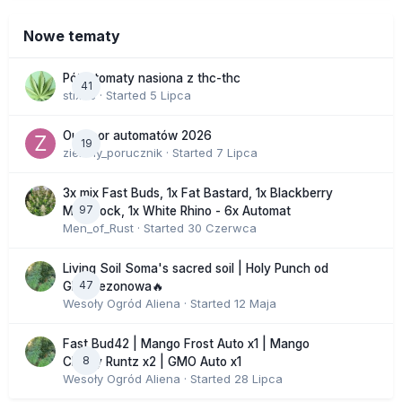
Nowe tematy
Półautomaty nasiona z thc-thc
41
stix33
· Started
5 Lipca
Outdoor automatów 2026
19
zielony_porucznik
· Started
7 Lipca
3x mix Fast Buds, 1x Fat Bastard, 1x Blackberry
97
Moonrock, 1x White Rhino - 6x Automat
Men_of_Rust
· Started
30 Czerwca
Living Soil Soma's sacred soil | Holy Punch od
47
GHS sezonowa🔥
Wesoły Ogród Aliena
· Started
12 Maja
Fast Bud42 | Mango Frost Auto x1 | Mango
8
Cherry Runtz x2 | GMO Auto x1
Wesoły Ogród Aliena
· Started
28 Lipca