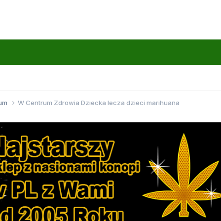
wum
W Centrum Zdrowia Dziecka lecza dzieci marihuana