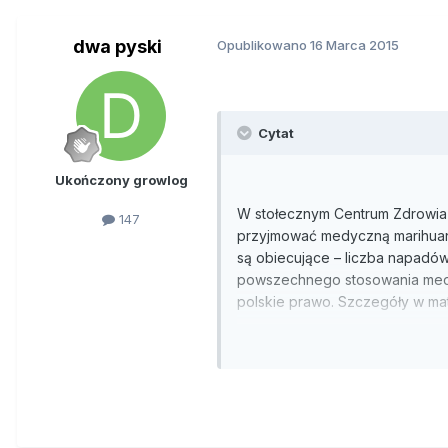
dwa pyski
Opublikowano
16 Marca 2015
Cytat
Ukończony growlog
W stołecznym Centrum Zdrowia D
147
przyjmować medyczną marihuanę 
są obiecujące – liczba napadów
powszechnego stosowania medy
polskie prawo. Szczegóły w mat
Neurolog z Kliniki Neurologii i
od kilku miesięcy w CZD leczy 
pacjentem z tej grupy był 5-le
koniec września ubiegłego rok
ok. 90 proc.
- Dla nas okazało się to szans