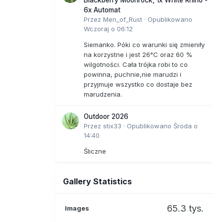
6x Automat
Przez
Men_of_Rust
·
Opublikowano
Wczoraj o 06:12
Siemanko. Póki co warunki się zmieniły
na korzystne i jest 26°C oraz 60 %
wilgotności. Cała trójka robi to co
powinna, puchnie,nie marudzi i
przyjmuje wszystko co dostaje bez
marudzenia.
Outdoor 2026
Przez
stix33
·
Opublikowano
Środa o
14:40
Śliczne
Gallery Statistics
65.3 tys.
Images