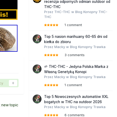
recenzja odpornych odmian outdoor od
THC-THC
Przez
THC-THC
w
Blog Konopny THC-
THC
1 comment
Top 5 nasion marihuany 60-65 dni od
kiełka do zbioru
Przez
Macky
w
Blog Konopny Trawka
3 comments
🌱 THC-THC - Jedyna Polska Marka z
Własną Genetyką Konopi
Przez
Macky
w
Blog Konopny Trawka
cy
0
1 comment
Top 5 Nowoczesnych automatów XXL
bogatych w THC na outdoor 2026
t new topic
Przez
Macky
w
Blog Konopny Trawka
6 comments