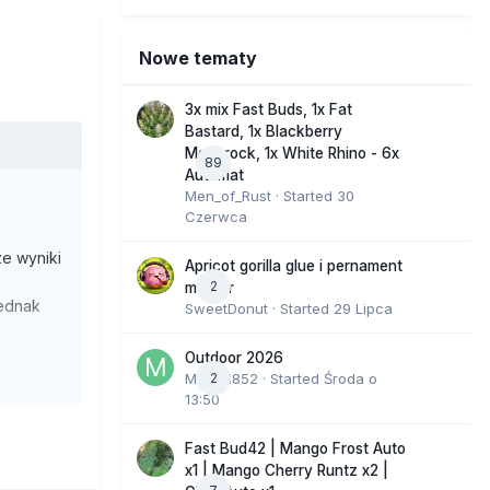
Nowe tematy
3x mix Fast Buds, 1x Fat
Bastard, 1x Blackberry
Moonrock, 1x White Rhino - 6x
89
Automat
Men_of_Rust
· Started
30
Czerwca
ze wyniki
Apricot gorilla glue i pernament
2
marker
jednak
SweetDonut
· Started
29 Lipca
Outdoor 2026
Bachański
Marcel852
2
· Started
Środa o
Pierwszym
13:50
e. Pod
padła o
Fast Bud42 | Mango Frost Auto
x1 | Mango Cherry Runtz x2 |