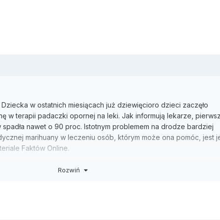
ziecka w ostatnich miesiącach już dziewięcioro dzieci zaczęło
w terapii padaczki opornej na leki. Jak informują lekarze, pierws
 spadła nawet o 90 proc. Istotnym problemem na drodze bardziej
cznej marihuany w leczeniu osób, którym może ona pomóc, jest 
eriale Faktów Online.
 Epileptologii Instytutu "Pomnik-Centrum Zdrowia Dziecka" dr Marek 
Rozwiń
marihuaną grupę dzieci cierpiących na padaczkę odporną na leki. 
tni Maks, który miewał nawet do 200-300 napadów padaczki dzienni
u chłopca zaczęto leczyć medyczną marihuaną, a liczba napadów s
ą na życie - mówi repoterce Faktów Online matka Dorota Gudaniec.