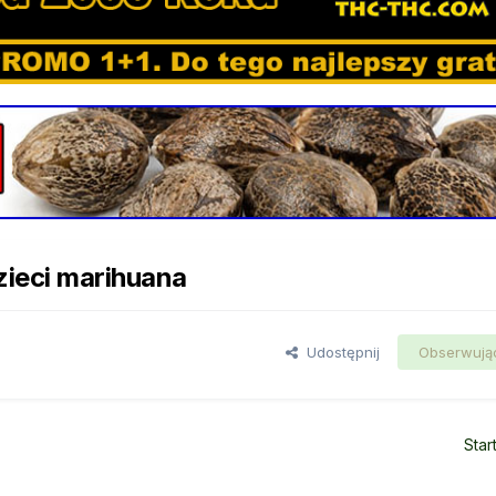
ieci marihuana
Udostępnij
Obserwują
Star