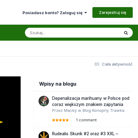
Zarejestruj się
Posiadasz konto? Zaloguj się
Cała aktywność
Wpisy na blogu
Depenalizacja marihuany w Polsce pod
coraz większym znakiem zapytania
Przez
Macky
w
Blog Konopny Trawka
1 comment
Rudealis Skunk #2 oraz #3 XXL –