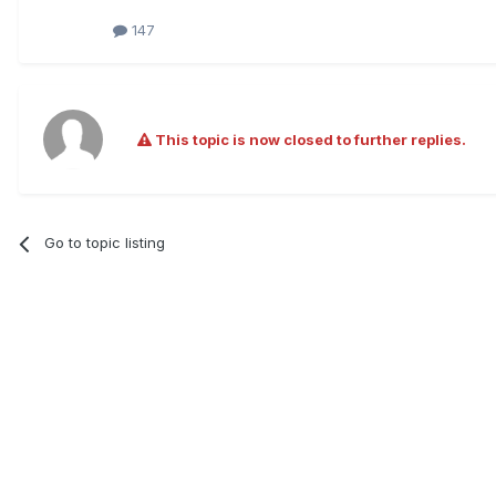
w holenderskiej aptece.
147
Procedura "absurdalna"
Były minister zdrowia dr Marek 
Dodał, że sytuacja, w której l
docelowego, jest "absurdalna"
This topic is now closed to further replies.
narkomanii zapisu jednoznacz
medycznych. - Jeśli chcemy, że
być dostępna medyczna marihuan
Go to topic listing
Legalna do celów medycznych
W listopadzie ubiegłego roku T
karania za uprawę konopi na wł
tzw. wystąpienie sygnalizacyj
Jak ocenił TK, brak jest bowie
leczenia w stanach terminalnych
Znowelizowana w 2011 r. ustawa
niektórych przypadkach, od ści