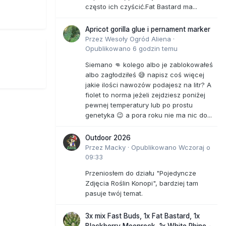
często ich czyścić.Fat Bastard ma...
Apricot gorilla glue i pernament marker
Przez
Wesoły Ogród Aliena
·
tani".
Opublikowano
6 godzin temu
Siemano 👊 kolego albo je zablokowałeś
albo zagłodziłeś 😅 napisz coś więcej
 to musi
jakie ilości nawozów podajesz na litr? A
fiolet to norma jeżeli zejdziesz poniżej
 Balicki.
pewnej temperatury lub po prostu
genetyka 😉 a pora roku nie ma nic do...
Outdoor 2026
yczące
Przez
Macky
·
Opublikowano
Wczoraj o
iedział
09:33
cznych.
Przeniosłem do działu "Pojedyncze
westie
Zdjęcia Roślin Konopi", bardziej tam
pasuje twój temat.
, w
3x mix Fast Buds, 1x Fat Bastard, 1x
k.
Blackberry Moonrock, 1x White Rhino -