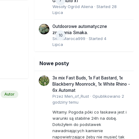
7
GMO Auto x1
Wesoły Ogród Aliena
· Started
28
Lipca
 Łącznie
ny. Dr
Outdoorowe automatyczne
ę,
zmagania Smaka.
10
SmakMaroca999
· Started
4
Lipca
lityki
Nowe posty
a
3x mix Fast Buds, 1x Fat Bastard, 1x
tego
Blackberry Moonrock, 1x White Rhino -
6x Automat
Autor
Przez
Men_of_Rust
·
Opublikowano
2
godziny temu
Witamy. Pogoda póki co łaskawa jest i
warunki są stabilne 24h na dobę.
dzony
Dołożyłem do podstawek
inistra
nawadniających kamienie
lizowana
napowietrzające żeby nie musieć tak