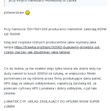
przy innych namiotach Homeboxy to cacka
potwierdzam
Przy namiocie 150x150x200 producenci namiotów zalecają 600W
lub 1000W
tutaj jest rozpiska różnych producentów jakie wymiary jaka
lampa
https://trawka.org/topic/32562-budujemy-growbox-od-
czego-zaczac-jak-zbudowac-jaka-lampa/
Co do ledów, ja nie miałem więc tylko teoria ale dobre ledy na
duży namiot to koszt 3000zł za sztukę, w większości filmiki
porównawcze są robione przez firmy produkujące dany panel,
HPS dają ze słabym odbłyśnikiem, najtańszą żarówką itd. Ja
polecam cyfrowy HPS Lumateka i dobry odbłyśnik, czyli taki
zestaw:
LUMATEK CYF. UKŁAD ZASILAJĄCY DO HPS/MH 600W SUPER
LUMEN