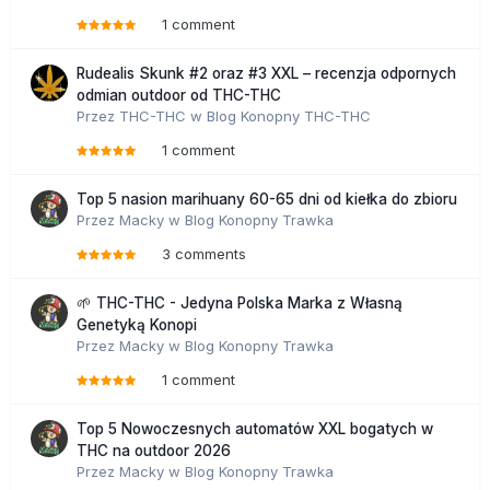
1 comment
Rudealis Skunk #2 oraz #3 XXL – recenzja odpornych
odmian outdoor od THC-THC
Przez
THC-THC
w
Blog Konopny THC-THC
1 comment
Top 5 nasion marihuany 60-65 dni od kiełka do zbioru
Przez
Macky
w
Blog Konopny Trawka
3 comments
🌱 THC-THC - Jedyna Polska Marka z Własną
Genetyką Konopi
Przez
Macky
w
Blog Konopny Trawka
1 comment
Top 5 Nowoczesnych automatów XXL bogatych w
THC na outdoor 2026
Przez
Macky
w
Blog Konopny Trawka