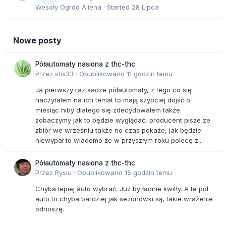
Wesoły Ogród Aliena
· Started
28 Lipca
Nowe posty
Półautomaty nasiona z thc-thc
Przez
stix33
·
Opublikowano
11 godzin temu
Ja pierwszy raz sadze półautomaty, z tego co się
naczytalem na ich temat to mają szybciej dojść o
miesiąc niby dlatego się zdecydowałem także
zobaczymy jak to będzie wyglądać, producent pisze ze
zbiór we wrześniu także no czas pokaże, jak będzie
niewypał to wiadomo że w przyszłym roku polecę z...
Półautomaty nasiona z thc-thc
Przez
Rysiu
·
Opublikowano
15 godzin temu
Chyba lepiej auto wybrać. Juz by ładnie kwitły. A te pół
auto to chyba bardziej jak sezonówki są, takie wrażenie
odnoszę.