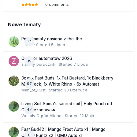
6 comments
Nowe tematy
Półautomaty nasiona z thc-thc
41
stix33
· Started
5 Lipca
Outdoor automatów 2026
19
zielony_porucznik
· Started
7 Lipca
3x mix Fast Buds, 1x Fat Bastard, 1x Blackberry
97
Moonrock, 1x White Rhino - 6x Automat
Men_of_Rust
· Started
30 Czerwca
Living Soil Soma's sacred soil | Holy Punch od
47
GHS sezonowa🔥
Wesoły Ogród Aliena
· Started
12 Maja
Fast Bud42 | Mango Frost Auto x1 | Mango
8
Cherry Runtz x2 | GMO Auto x1