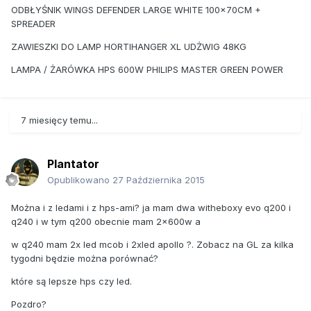
ODBŁYŚNIK WINGS DEFENDER LARGE WHITE 100x70CM +
SPREADER
ZAWIESZKI DO LAMP HORTIHANGER XL UDŻWIG 48KG
LAMPA / ŻARÓWKA HPS 600W PHILIPS MASTER GREEN POWER
7 miesięcy temu...
Plantator
Opublikowano
27 Października 2015
Można i z ledami i z hps-ami? ja mam dwa witheboxy evo q200 i
q240 i w tym q200 obecnie mam 2x600w a
w q240 mam 2x led mcob i 2xled apollo ?. Zobacz na GL za kilka
tygodni będzie można porównać?
które są lepsze hps czy led.
Pozdro?