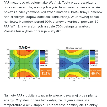
PAR moze byc okreslony jako Wat/m2. Testy przeprowadzane
przez rozne zrodla, a ktorych wyniki latwo mozna znalezc w sieci
pokazuja zdecydowana wyzszosc materialu PAR+ firmy Homebox
nad srebrnymi odpowiednikami konkurencji. W uprawnej czesci
namiotow Homebox ponad 90% stanowia wartosci powyzej 80
PAR W/m2, a w srebrnych niecale 70% osiaga ta wartosc.
Zreszta ten wykres obrazuje wszystko:
Namioty PAR+ odbijaja znacznie wiecej uzywanej przez planty
energii. Czytalem gdzies tez kiedys, ze trzymaja mniejsza
temperature o ok 2 stopnie C niz srebrne namioty ale za chiny