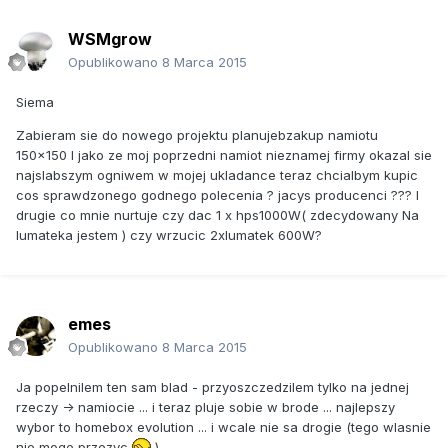
WSMgrow
Opublikowano
8 Marca 2015
Siema
Zabieram sie do nowego projektu planujebzakup namiotu
150x150 I jako ze moj poprzedni namiot nieznamej firmy okazal sie
najslabszym ogniwem w mojej ukladance teraz chcialbym kupic
cos sprawdzonego godnego polecenia ? jacys producenci ??? I
drugie co mnie nurtuje czy dac 1 x hps1000W( zdecydowany Na
lumateka jestem ) czy wrzucic 2xlumatek 600W?
emes
Opublikowano
8 Marca 2015
Ja popelnilem ten sam blad - przyoszczedzilem tylko na jednej
rzeczy -> namiocie ... i teraz pluje sobie w brode ... najlepszy
wybor to homebox evolution ... i wcale nie sa drogie (tego wlasnie
nie moge przezyc
)