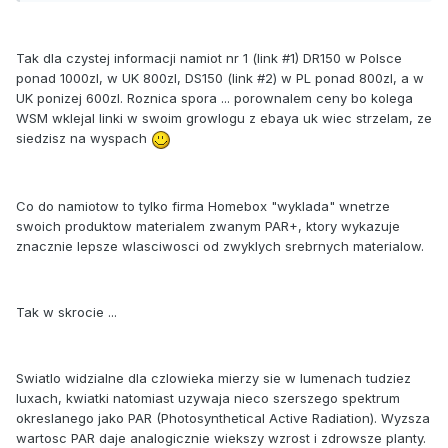
Tak dla czystej informacji namiot nr 1 (link #1) DR150 w Polsce
ponad 1000zl, w UK 800zl, DS150 (link #2) w PL ponad 800zl, a w
UK ponizej 600zl. Roznica spora ... porownalem ceny bo kolega
WSM wklejal linki w swoim growlogu z ebaya uk wiec strzelam, ze
siedzisz na wyspach
Co do namiotow to tylko firma Homebox "wyklada" wnetrze
swoich produktow materialem zwanym PAR+, ktory wykazuje
znacznie lepsze wlasciwosci od zwyklych srebrnych materialow.
Tak w skrocie ...
Swiatlo widzialne dla czlowieka mierzy sie w lumenach tudziez
luxach, kwiatki natomiast uzywaja nieco szerszego spektrum
okreslanego jako PAR (Photosynthetical Active Radiation). Wyzsza
wartosc PAR daje analogicznie wiekszy wzrost i zdrowsze planty.