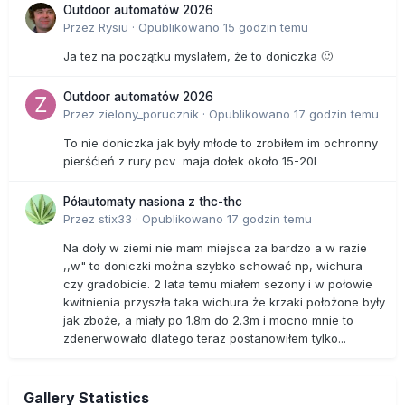
Outdoor automatów 2026
Przez
Rysiu
·
Opublikowano
15 godzin temu
Ja tez na początku myslałem, że to doniczka 🙂
Outdoor automatów 2026
Przez
zielony_porucznik
·
Opublikowano
17 godzin temu
To nie doniczka jak były młode to zrobiłem im ochronny
pierśćień z rury pcv maja dołek około 15-20l
Półautomaty nasiona z thc-thc
Przez
stix33
·
Opublikowano
17 godzin temu
Na doły w ziemi nie mam miejsca za bardzo a w razie
,,w" to doniczki można szybko schować np, wichura
czy gradobicie. 2 lata temu miałem sezony i w połowie
kwitnienia przyszła taka wichura że krzaki położone były
jak zboże, a miały po 1.8m do 2.3m i mocno mnie to
zdenerwowało dlatego teraz postanowiłem tylko...
Gallery Statistics