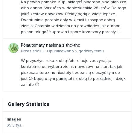
Na pewno pomoże. Kup jakiegoś plagrona albo biobizza
albo canna. Wrzuć to w doniczki takie 25 litrów. Do tego
jakiś zestaw nawozów. Efekty będą o wiele lepsze.
Ewentualnie porobić doły w ziemii i zasypać dobrą
ziemią. Ostatnio widziałem na growdiaries jak durban
poison tak gość uprawia i spore krzaczory porosły. I...
Półautomaty nasiona z thc-thc
Przez
stix33
·
Opublikowano
2 godziny temu
W przyszłym roku zrobię fotorelacje zaczynając
konkretnie od wyboru ziemi, nawozów na start tak jak
piszesz a teraz no niestety trzeba się cieszyć tym co
jest 😉 będę o tym pamiętał i zrobię to porządniej i dzięki
za info 🙂
Gallery Statistics
Images
65.3 tys.