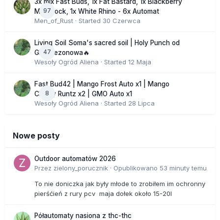
3x mix Fast Buds, 1x Fat Bastard, 1x Blackberry
97
Moonrock, 1x White Rhino - 6x Automat
Men_of_Rust
· Started
30 Czerwca
Living Soil Soma's sacred soil | Holy Punch od
47
GHS sezonowa🔥
Wesoły Ogród Aliena
· Started
12 Maja
Fast Bud42 | Mango Frost Auto x1 | Mango
8
Cherry Runtz x2 | GMO Auto x1
Wesoły Ogród Aliena
· Started
28 Lipca
Nowe posty
Outdoor automatów 2026
Przez
zielony_porucznik
·
Opublikowano
53 minuty temu
To nie doniczka jak były młode to zrobiłem im ochronny
pierśćień z rury pcv maja dołek około 15-20l
Półautomaty nasiona z thc-thc