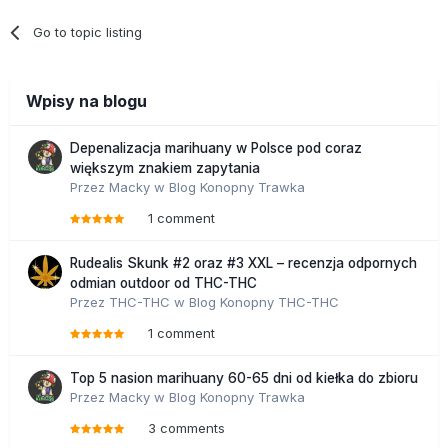
Go to topic listing
Wpisy na blogu
Depenalizacja marihuany w Polsce pod coraz
większym znakiem zapytania
Przez
Macky
w
Blog Konopny Trawka
1 comment
Rudealis Skunk #2 oraz #3 XXL – recenzja odpornych
odmian outdoor od THC-THC
Przez
THC-THC
w
Blog Konopny THC-THC
1 comment
Top 5 nasion marihuany 60-65 dni od kiełka do zbioru
Przez
Macky
w
Blog Konopny Trawka
3 comments