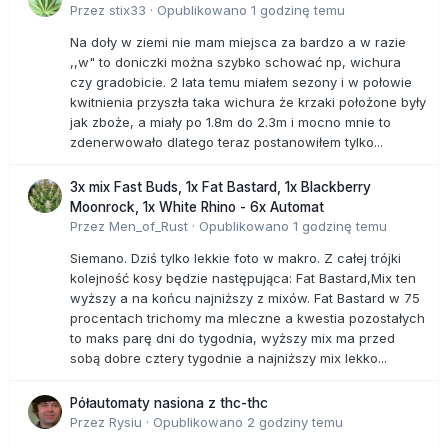
Przez
stix33
·
Opublikowano
1 godzinę temu
Na doły w ziemi nie mam miejsca za bardzo a w razie
,,w" to doniczki można szybko schować np, wichura
czy gradobicie. 2 lata temu miałem sezony i w połowie
kwitnienia przyszła taka wichura że krzaki położone były
jak zboże, a miały po 1.8m do 2.3m i mocno mnie to
zdenerwowało dlatego teraz postanowiłem tylko...
3x mix Fast Buds, 1x Fat Bastard, 1x Blackberry
Moonrock, 1x White Rhino - 6x Automat
Przez
Men_of_Rust
·
Opublikowano
1 godzinę temu
Siemano. Dziś tylko lekkie foto w makro. Z całej trójki
kolejność kosy będzie następująca: Fat Bastard,Mix ten
wyższy a na końcu najniższy z mixów. Fat Bastard w 75
procentach trichomy ma mleczne a kwestia pozostałych
to maks parę dni do tygodnia, wyższy mix ma przed
sobą dobre cztery tygodnie a najniższy mix lekko...
Półautomaty nasiona z thc-thc
Przez
Rysiu
·
Opublikowano
2 godziny temu