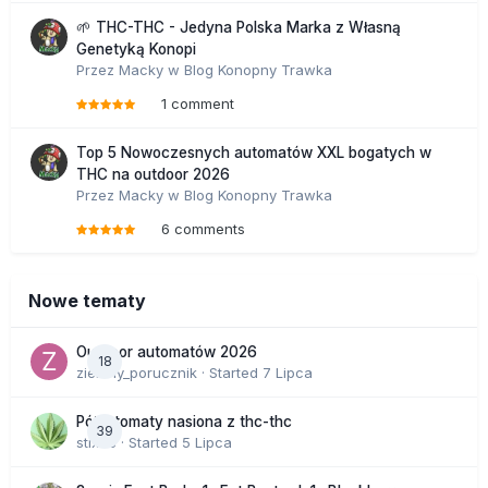
🌱 THC-THC - Jedyna Polska Marka z Własną
Genetyką Konopi
Przez
Macky
w
Blog Konopny Trawka
1 comment
Top 5 Nowoczesnych automatów XXL bogatych w
THC na outdoor 2026
Przez
Macky
w
Blog Konopny Trawka
6 comments
Nowe tematy
Outdoor automatów 2026
18
zielony_porucznik
· Started
7 Lipca
Półautomaty nasiona z thc-thc
39
stix33
· Started
5 Lipca