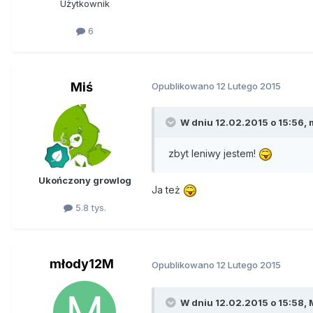
Użytkownik
6
Miś
Opublikowano
12 Lutego 2015
W dniu 12.02.2015 o 15:56, 
zbyt leniwy jestem!
Ukończony growlog
Ja też
5.8 tys.
młody12M
Opublikowano
12 Lutego 2015
W dniu 12.02.2015 o 15:58, M