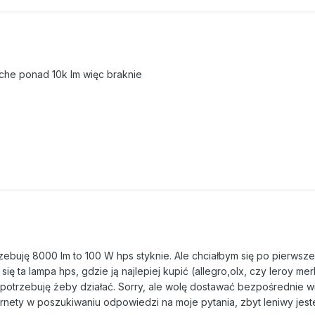
oche ponad 10k lm więc braknie
zebuję 8000 lm to 100 W hps styknie. Ale chciałbym się po pierwsz
ę ta lampa hps, gdzie ją najlepiej kupić (allegro,olx, czy leroy merl
o potrzebuję żeby działać. Sorry, ale wolę dostawać bezpośrednie 
ernety w poszukiwaniu odpowiedzi na moje pytania, zbyt leniwy jes