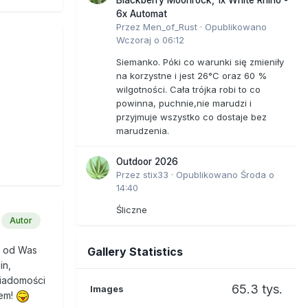
6x Automat
Przez
Men_of_Rust
·
Opublikowano
Wczoraj o 06:12
Siemanko. Póki co warunki się zmieniły
na korzystne i jest 26°C oraz 60 %
wilgotności. Cała trójka robi to co
powinna, puchnie,nie marudzi i
przyjmuje wszystko co dostaje bez
marudzenia.
Outdoor 2026
Przez
stix33
·
Opublikowano
Środa o
14:40
Śliczne
Autor
e od Was
Gallery Statistics
in,
wiadomości
65.3 tys.
Images
tem!