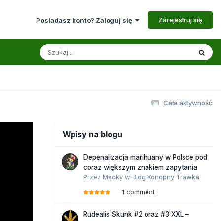
Zarejestruj się
Posiadasz konto? Zaloguj się
Cała aktywność
Wpisy na blogu
Depenalizacja marihuany w Polsce pod
coraz większym znakiem zapytania
Przez
Macky
w
Blog Konopny Trawka
1 comment
Rudealis Skunk #2 oraz #3 XXL –