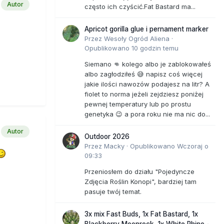
Autor
często ich czyścić.Fat Bastard ma...
Apricot gorilla glue i pernament marker
Przez
Wesoły Ogród Aliena
·
Opublikowano
10 godzin temu
Siemano 👊 kolego albo je zablokowałeś
albo zagłodziłeś 😅 napisz coś więcej
jakie ilości nawozów podajesz na litr? A
fiolet to norma jeżeli zejdziesz poniżej
pewnej temperatury lub po prostu
genetyka 😉 a pora roku nie ma nic do...
Autor
Outdoor 2026
Przez
Macky
·
Opublikowano
Wczoraj o
09:33
Przeniosłem do działu "Pojedyncze
Zdjęcia Roślin Konopi", bardziej tam
pasuje twój temat.
3x mix Fast Buds, 1x Fat Bastard, 1x
Blackberry Moonrock, 1x White Rhino -