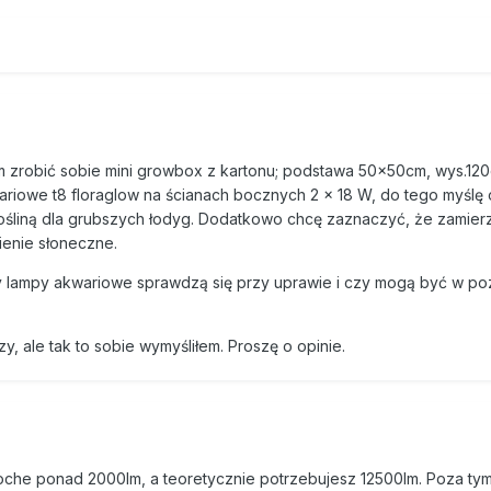
m zrobić sobie mini growbox z kartonu; podstawa 50x50cm, wys.120
iowe t8 floraglow na ścianach bocznych 2 x 18 W, do tego myślę 
rośliną dla grubszych łodyg. Dodatkowo chcę zaznaczyć, że zamier
ienie słoneczne.
zy lampy akwariowe sprawdzą się przy uprawie i czy mogą być w poz
rzy, ale tak to sobie wymyśliłem. Proszę o opinie.
oche ponad 2000lm, a teoretycznie potrzebujesz 12500lm. Poza tym j