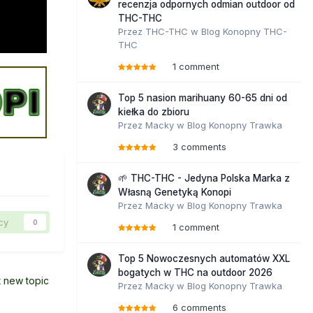
recenzja odpornych odmian outdoor od
THC-THC
Przez
THC-THC
w
Blog Konopny THC-
THC
1 comment
Top 5 nasion marihuany 60-65 dni od
kiełka do zbioru
Przez
Macky
w
Blog Konopny Trawka
3 comments
🌱 THC-THC - Jedyna Polska Marka z
Własną Genetyką Konopi
Przez
Macky
w
Blog Konopny Trawka
cy
0
1 comment
Top 5 Nowoczesnych automatów XXL
bogatych w THC na outdoor 2026
t new topic
Przez
Macky
w
Blog Konopny Trawka
6 comments