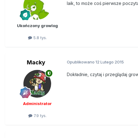
laik, to może coś pierwsze poczytaj.
Ukończony growlog
5.8 tys.
Macky
Opublikowano
12 Lutego 2015
Dokładnie, czytaj i przeglądaj grow
Administrator
7.9 tys.