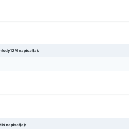
młody12M napisał(a):
iś napisał(a):