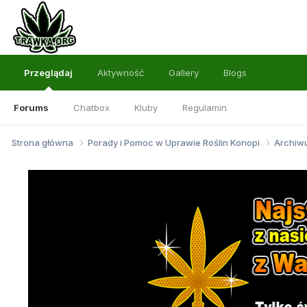
Przeglądaj
Aktywność
Gallery
Blogs
Forums
Chatbox
Kluby
Regulamin
Strona główna
Porady i Pomoc w Uprawie Roślin Konopi
Archi