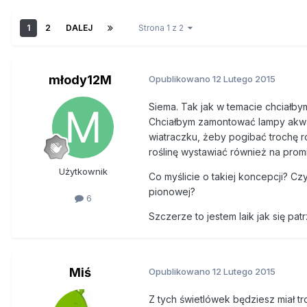
1
2
DALEJ
Strona 1 z 2
młody12M
Opublikowano
12 Lutego 2015
Siema. Tak jak w temacie chciałby
Chciałbym zamontować lampy akwar
wiatraczku, żeby pogibać trochę 
roślinę wystawiać również na prom
Użytkownik
Co myślicie o takiej koncepcji? C
pionowej?
6
Szczerze to jestem laik jak się pat
Miś
Opublikowano
12 Lutego 2015
Z tych świetlówek będziesz miał tr