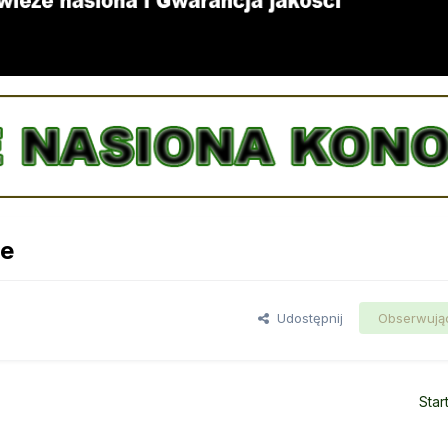
we
Udostępnij
Obserwują
Star