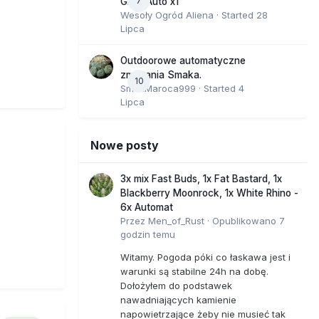
7
GMO Auto x1
Wesoły Ogród Aliena
· Started
28
Lipca
Outdoorowe automatyczne
zmagania Smaka.
10
SmakMaroca999
· Started
4
Lipca
Nowe posty
3x mix Fast Buds, 1x Fat Bastard, 1x
Blackberry Moonrock, 1x White Rhino -
6x Automat
Przez
Men_of_Rust
·
Opublikowano
7
godzin temu
Witamy. Pogoda póki co łaskawa jest i
warunki są stabilne 24h na dobę.
Dołożyłem do podstawek
nawadniających kamienie
napowietrzające żeby nie musieć tak