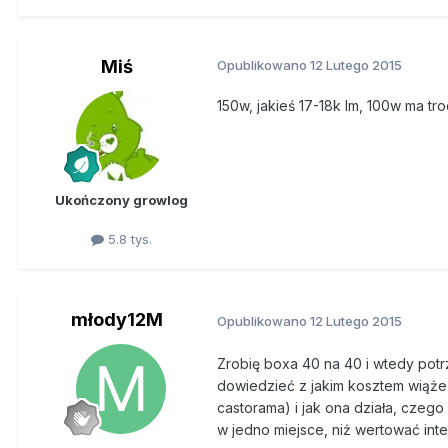
Miś
Opublikowano
12 Lutego 2015
150w, jakieś 17-18k lm, 100w ma tr
Ukończony growlog
5.8 tys.
młody12M
Opublikowano
12 Lutego 2015
Zrobię boxa 40 na 40 i wtedy potr
dowiedzieć z jakim kosztem wiąże si
castorama) i jak ona działa, czeg
w jedno miejsce, niż wertować int