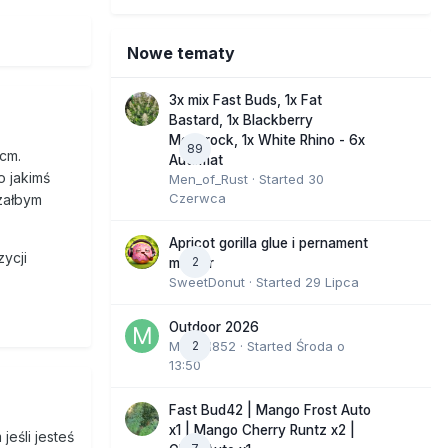
Nowe tematy
3x mix Fast Buds, 1x Fat
Bastard, 1x Blackberry
Moonrock, 1x White Rhino - 6x
89
cm.
Automat
o jakimś
Men_of_Rust
· Started
30
Czerwca
załbym
Apricot gorilla glue i pernament
ycji
2
marker
SweetDonut
· Started
29 Lipca
Outdoor 2026
Marcel852
2
· Started
Środa o
13:50
Fast Bud42 | Mango Frost Auto
x1 | Mango Cherry Runtz x2 |
eśli jesteś