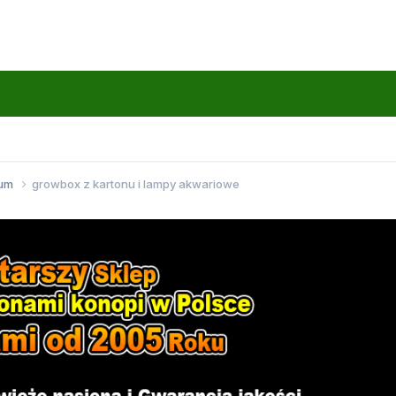
wum
growbox z kartonu i lampy akwariowe