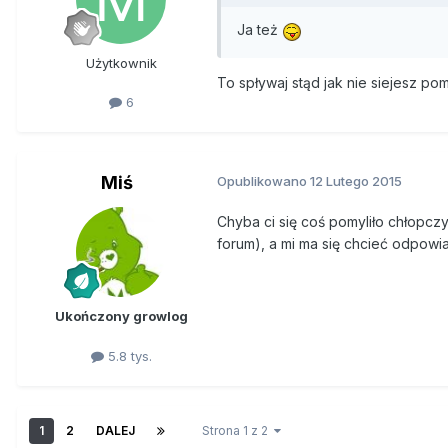
Ja też
Użytkownik
To spływaj stąd jak nie siejesz p
6
Miś
Opublikowano
12 Lutego 2015
Chyba ci się coś pomyliło chłopczy
forum), a mi ma się chcieć odpowi
Ukończony growlog
5.8 tys.
1
2
DALEJ
Strona 1 z 2