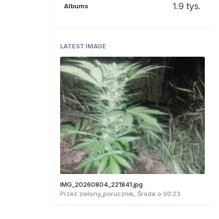
1.9 tys.
Albums
LATEST IMAGE
IMG_20260804_221841.jpg
Przez
zielony_porucznik
,
Środa o 00:23