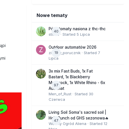
Nowe tematy
Półautomaty nasiona z thc-thc
40
stix33
· Started
5 Lipca
ąpi
Outdoor automatów 2026
zielony_porucznik
19
· Started
7
ymi
Lipca
3x mix Fast Buds, 1x Fat
Bastard, 1x Blackberry
Moonrock, 1x White Rhino - 6x
97
Automat
Men_of_Rust
· Started
30
Czerwca
Living Soil Soma's sacred soil |
Holy Punch od GHS sezonowa🔥
47
Wesoły Ogród Aliena
· Started
12
Maja