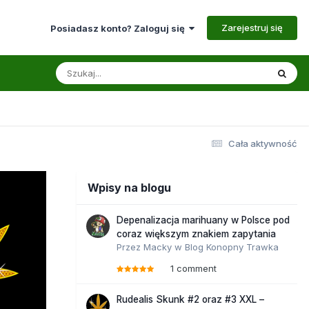
Zarejestruj się
Posiadasz konto? Zaloguj się
Cała aktywność
Wpisy na blogu
Depenalizacja marihuany w Polsce pod
coraz większym znakiem zapytania
Przez
Macky
w
Blog Konopny Trawka
1 comment
Rudealis Skunk #2 oraz #3 XXL –