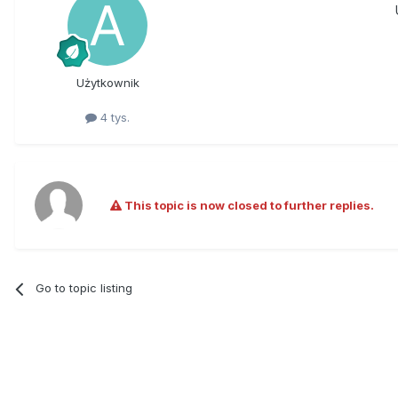
Użytkownik
4 tys.
This topic is now closed to further replies.
Go to topic listing