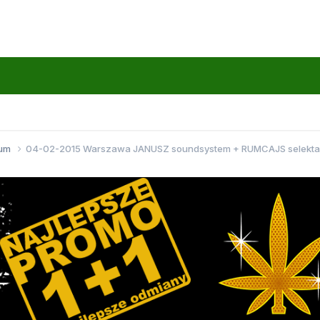
wum
04-02-2015 Warszawa JANUSZ soundsystem + RUMCAJS selekta