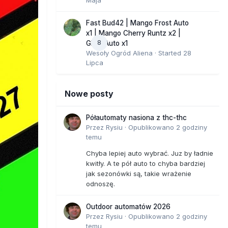
Fast Bud42 | Mango Frost Auto
x1 | Mango Cherry Runtz x2 |
8
GMO Auto x1
Wesoły Ogród Aliena
· Started
28
Lipca
Nowe posty
Półautomaty nasiona z thc-thc
Przez
Rysiu
·
Opublikowano
2 godziny
temu
Chyba lepiej auto wybrać. Juz by ładnie
kwitły. A te pół auto to chyba bardziej
jak sezonówki są, takie wrażenie
odnoszę.
Outdoor automatów 2026
Przez
Rysiu
·
Opublikowano
2 godziny
temu