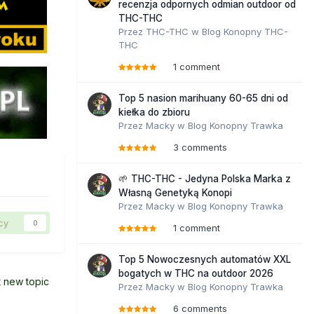
recenzja odpornych odmian outdoor od
THC-THC
Przez
THC-THC
w
Blog Konopny THC-
THC
1 comment
Top 5 nasion marihuany 60-65 dni od
kiełka do zbioru
Przez
Macky
w
Blog Konopny Trawka
3 comments
🌱 THC-THC - Jedyna Polska Marka z
Własną Genetyką Konopi
Przez
Macky
w
Blog Konopny Trawka
cy
0
1 comment
Top 5 Nowoczesnych automatów XXL
bogatych w THC na outdoor 2026
t new topic
Przez
Macky
w
Blog Konopny Trawka
6 comments