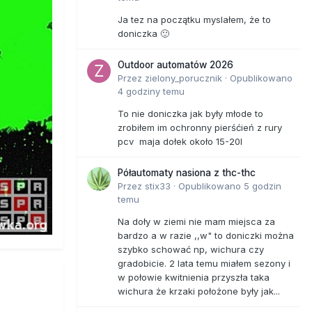
Ja tez na początku myslałem, że to
doniczka 🙂
Outdoor automatów 2026
Przez
zielony_porucznik
·
Opublikowano
4 godziny temu
To nie doniczka jak były młode to
zrobiłem im ochronny pierśćień z rury
pcv maja dołek około 15-20l
Półautomaty nasiona z thc-thc
Przez
stix33
·
Opublikowano
5 godzin
temu
Na doły w ziemi nie mam miejsca za
bardzo a w razie ,,w" to doniczki można
szybko schować np, wichura czy
gradobicie. 2 lata temu miałem sezony i
w połowie kwitnienia przyszła taka
wichura że krzaki położone były jak...