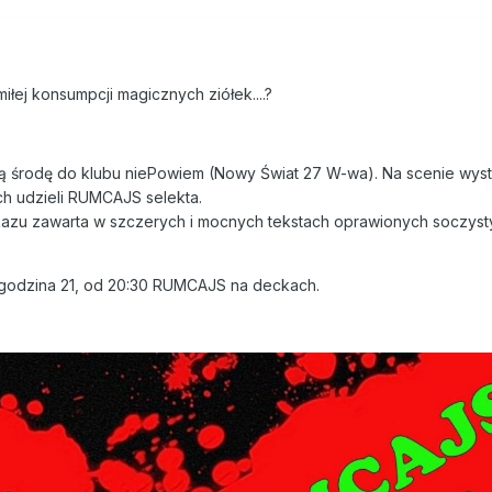
łej konsumpcji magicznych ziółek....?
ą środę do klubu niePowiem (Nowy Świat 27 W-wa). Na scenie wyst
h udzieli RUMCAJS selekta.
zu zawarta w szczerych i mocnych tekstach oprawionych soczyst
godzina 21, od 20:30 RUMCAJS na deckach.