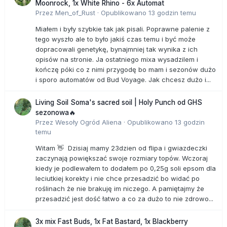
Moonrock, 1x White Rhino - 6x Automat
Przez
Men_of_Rust
·
Opublikowano
13 godzin temu
Miałem i były szybkie tak jak pisali. Poprawne palenie z
tego wyszło ale to było jakiś czas temu i być może
dopracowali genetykę, bynajmniej tak wynika z ich
opisów na stronie. Ja ostatniego mixa wysadzilem i
kończę póki co z nimi przygodę bo mam i sezonów dużo
i sporo automatów od Bud Voyage. Jak chcesz dużo i...
Living Soil Soma's sacred soil | Holy Punch od GHS
sezonowa🔥
Przez
Wesoły Ogród Aliena
·
Opublikowano
13 godzin
temu
Witam 👋 Dzisiaj mamy 23dzien od flipa i gwiazdeczki
zaczynają powiększać swoje rozmiary topów. Wczoraj
kiedy je podlewałem to dodałem po 0,25g soli epsom dla
leciutkiej korekty i nie chce przesadzić bo widać po
roślinach że nie brakuję im niczego. A pamiętajmy że
przesadzić jest dość łatwo a co za dużo to nie zdrowo...
3x mix Fast Buds, 1x Fat Bastard, 1x Blackberry