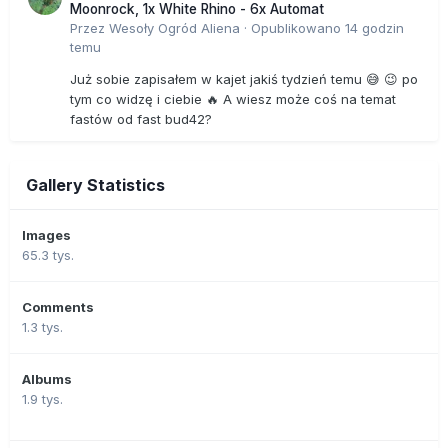
Moonrock, 1x White Rhino - 6x Automat
Przez
Wesoły Ogród Aliena
·
Opublikowano
14 godzin
temu
Już sobie zapisałem w kajet jakiś tydzień temu 😅 😉 po
tym co widzę i ciebie 🔥 A wiesz może coś na temat
fastów od fast bud42?
Gallery Statistics
Images
65.3 tys.
Comments
1.3 tys.
Albums
1.9 tys.