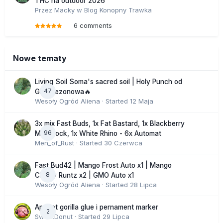
THC na outdoor 2026
Przez
Macky
w
Blog Konopny Trawka
6 comments
Nowe tematy
Living Soil Soma's sacred soil | Holy Punch od
47
GHS sezonowa🔥
Wesoły Ogród Aliena
· Started
12 Maja
3x mix Fast Buds, 1x Fat Bastard, 1x Blackberry
96
Moonrock, 1x White Rhino - 6x Automat
Men_of_Rust
· Started
30 Czerwca
Fast Bud42 | Mango Frost Auto x1 | Mango
8
Cherry Runtz x2 | GMO Auto x1
Wesoły Ogród Aliena
· Started
28 Lipca
Apricot gorilla glue i pernament marker
2
SweetDonut
· Started
29 Lipca