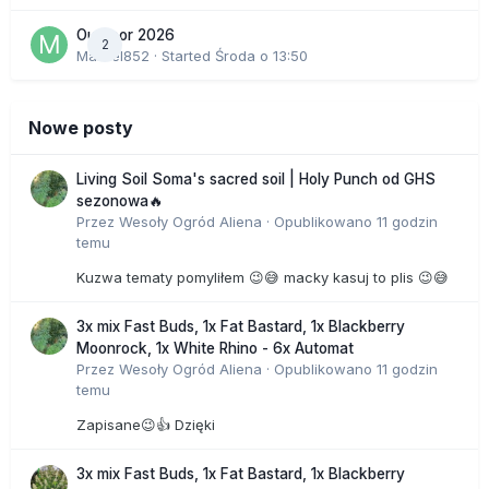
Outdoor 2026
2
Marcel852
· Started
Środa o 13:50
Nowe posty
Living Soil Soma's sacred soil | Holy Punch od GHS
sezonowa🔥
Przez
Wesoły Ogród Aliena
·
Opublikowano
11 godzin
temu
Kuzwa tematy pomyliłem 😉😅 macky kasuj to plis 😉😅
3x mix Fast Buds, 1x Fat Bastard, 1x Blackberry
Moonrock, 1x White Rhino - 6x Automat
Przez
Wesoły Ogród Aliena
·
Opublikowano
11 godzin
temu
Zapisane😉👍 Dzięki
3x mix Fast Buds, 1x Fat Bastard, 1x Blackberry