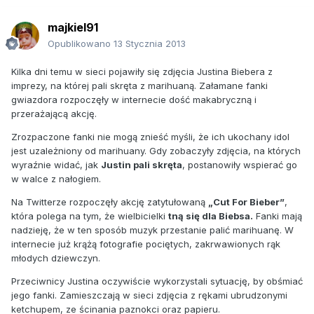
majkiel91
Opublikowano
13 Stycznia 2013
Kilka dni temu w sieci pojawiły się zdjęcia Justina Biebera z
imprezy, na której pali skręta z marihuaną. Załamane fanki
gwiazdora rozpoczęły w internecie dość makabryczną i
przerażającą akcję.
Zrozpaczone fanki nie mogą znieść myśli, że ich ukochany idol
jest uzależniony od marihuany. Gdy zobaczyły zdjęcia, na których
wyraźnie widać, jak
Justin pali skręta
, postanowiły wspierać go
w walce z nałogiem.
Na Twitterze rozpoczęły akcję zatytułowaną
„Cut For Bieber”
,
która polega na tym, że wielbicielki
tną się dla Biebsa.
Fanki mają
nadzieję, że w ten sposób muzyk przestanie palić marihuanę. W
internecie już krążą fotografie pociętych, zakrwawionych rąk
młodych dziewczyn.
Przeciwnicy Justina oczywiście wykorzystali sytuację, by obśmiać
jego fanki. Zamieszczają w sieci zdjęcia z rękami ubrudzonymi
ketchupem, ze ścinania paznokci oraz papieru.