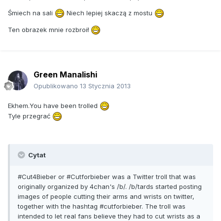
Śmiech na sali
Niech lepiej skaczą z mostu
Ten obrazek mnie rozbroił
Green Manalishi
Opublikowano
13 Stycznia 2013
Ekhem.You have been trolled
Tyle przegrać
Cytat
#Cut4Bieber or #Cutforbieber was a Twitter troll that was
originally organized by 4chan's /b/. /b/tards started posting
images of people cutting their arms and wrists on twitter,
together with the hashtag #cutforbieber. The troll was
intended to let real fans believe they had to cut wrists as a