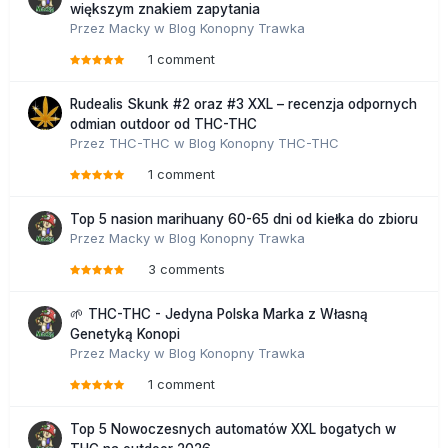
większym znakiem zapytania
Przez
Macky
w
Blog Konopny Trawka
1 comment
Rudealis Skunk #2 oraz #3 XXL – recenzja odpornych
odmian outdoor od THC-THC
Przez
THC-THC
w
Blog Konopny THC-THC
1 comment
Top 5 nasion marihuany 60-65 dni od kiełka do zbioru
Przez
Macky
w
Blog Konopny Trawka
3 comments
🌱 THC-THC - Jedyna Polska Marka z Własną
Genetyką Konopi
Przez
Macky
w
Blog Konopny Trawka
1 comment
Top 5 Nowoczesnych automatów XXL bogatych w