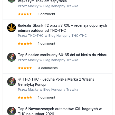
większym znakiem zapytania
Przez
Macky
w
Blog Konopny Trawka
1 comment
Rudealis Skunk #2 oraz #3 XXL – recenzja odpornych
odmian outdoor od THC-THC
Przez
THC-THC
w
Blog Konopny THC-THC
1 comment
Top 5 nasion marihuany 60-65 dni od kiełka do zbioru
Przez
Macky
w
Blog Konopny Trawka
3 comments
🌱 THC-THC - Jedyna Polska Marka z Własną
Genetyką Konopi
Przez
Macky
w
Blog Konopny Trawka
1 comment
Top 5 Nowoczesnych automatów XXL bogatych w
THC na outdoor 2026