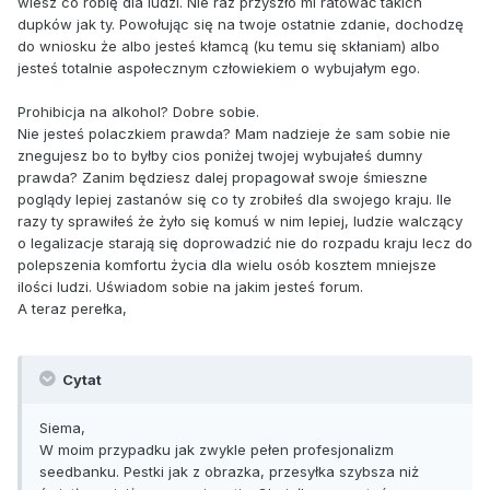
wiesz co robię dla ludzi. Nie raz przyszło mi ratować takich
dupków jak ty. Powołując się na twoje ostatnie zdanie, dochodzę
do wniosku że albo jesteś kłamcą (ku temu się skłaniam) albo
jesteś totalnie aspołecznym człowiekiem o wybujałym ego.
Prohibicja na alkohol? Dobre sobie.
Nie jesteś polaczkiem prawda? Mam nadzieje że sam sobie nie
znegujesz bo to byłby cios poniżej twojej wybujałeś dumny
prawda? Zanim będziesz dalej propagował swoje śmieszne
poglądy lepiej zastanów się co ty zrobiłeś dla swojego kraju. Ile
razy ty sprawiłeś że żyło się komuś w nim lepiej, ludzie walczący
o legalizacje starają się doprowadzić nie do rozpadu kraju lecz do
polepszenia komfortu życia dla wielu osób kosztem mniejsze
ilości ludzi. Uświadom sobie na jakim jesteś forum.
A teraz perełka,
Cytat
Siema,
W moim przypadku jak zwykle pełen profesjonalizm
seedbanku. Pestki jak z obrazka, przesyłka szybsza niż