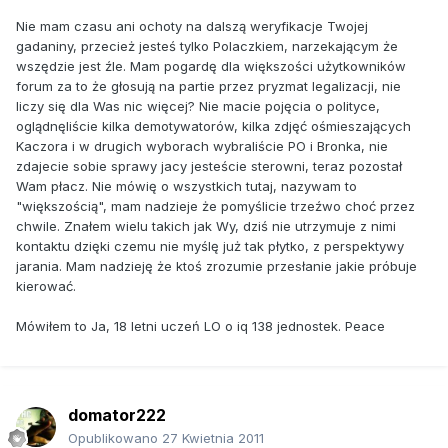
Nie mam czasu ani ochoty na dalszą weryfikacje Twojej
gadaniny, przecież jesteś tylko Polaczkiem, narzekającym że
wszędzie jest źle. Mam pogardę dla większości użytkowników
forum za to że głosują na partie przez pryzmat legalizacji, nie
liczy się dla Was nic więcej? Nie macie pojęcia o polityce,
oglądnęliście kilka demotywatorów, kilka zdjęć ośmieszających
Kaczora i w drugich wyborach wybraliście PO i Bronka, nie
zdajecie sobie sprawy jacy jesteście sterowni, teraz pozostał
Wam płacz. Nie mówię o wszystkich tutaj, nazywam to
"większością", mam nadzieje że pomyślicie trzeźwo choć przez
chwile. Znałem wielu takich jak Wy, dziś nie utrzymuje z nimi
kontaktu dzięki czemu nie myślę już tak płytko, z perspektywy
jarania. Mam nadzieję że ktoś zrozumie przesłanie jakie próbuje
kierować.
Mówiłem to Ja, 18 letni uczeń LO o iq 138 jednostek. Peace
domator222
Opublikowano
27 Kwietnia 2011