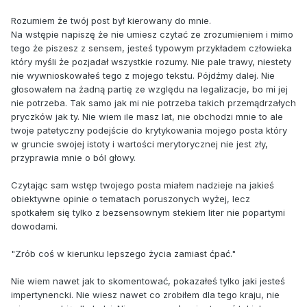
Rozumiem że twój post był kierowany do mnie.
Na wstępie napiszę że nie umiesz czytać ze zrozumieniem i mimo
tego że piszesz z sensem, jesteś typowym przykładem człowieka
który myśli że pozjadał wszystkie rozumy. Nie pale trawy, niestety
nie wywnioskowałeś tego z mojego tekstu. Pójdźmy dalej. Nie
głosowałem na żadną partię ze względu na legalizacje, bo mi jej
nie potrzeba. Tak samo jak mi nie potrzeba takich przemądrzałych
pryczków jak ty. Nie wiem ile masz lat, nie obchodzi mnie to ale
twoje patetyczny podejście do krytykowania mojego posta który
w gruncie swojej istoty i wartości merytorycznej nie jest zły,
przyprawia mnie o ból głowy.
Czytając sam wstęp twojego posta miałem nadzieje na jakieś
obiektywne opinie o tematach poruszonych wyżej, lecz
spotkałem się tylko z bezsensownym stekiem liter nie popartymi
dowodami.
"Zrób coś w kierunku lepszego życia zamiast ćpać."
Nie wiem nawet jak to skomentować, pokazałeś tylko jaki jesteś
impertynencki. Nie wiesz nawet co zrobiłem dla tego kraju, nie