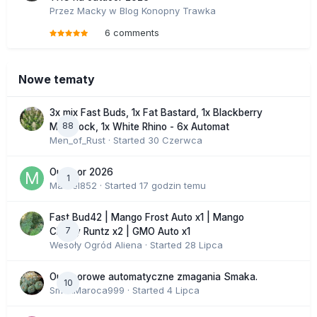
Przez
Macky
w
Blog Konopny Trawka
6 comments
Nowe tematy
3x mix Fast Buds, 1x Fat Bastard, 1x Blackberry
88
Moonrock, 1x White Rhino - 6x Automat
Men_of_Rust
· Started
30 Czerwca
Outdoor 2026
1
Marcel852
· Started
17 godzin temu
Fast Bud42 | Mango Frost Auto x1 | Mango
7
Cherry Runtz x2 | GMO Auto x1
Wesoły Ogród Aliena
· Started
28 Lipca
Outdoorowe automatyczne zmagania Smaka.
10
SmakMaroca999
· Started
4 Lipca