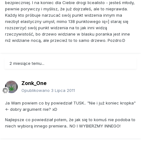
bezpieczniej. I na koniec dla Ciebie drogi licealisto - jesteś młody,
pewnie porywczy i myślisz, że już dojrzałeś, ale to nieprawda.
Każdy kto próbuje narzucać swój punkt widzenia innym ma
niezbyt elastyczny umysł, mimo 138 punktowego iq=] staraj się
rozszerzyć swój punkt widzenia na to jak inni widzą
rzeczywistość, bo drzewo widziane w blasku poranka jest inne
niż widziane nocą, ale przecież to to samo drzewo. Pozdro:D
2 miesiące temu...
Zonk_One
Opublikowano
3 Lipca 2011
Ja Wam powiem co by powiedział TUSK.. "Nie i już koniec kropka"
<- dobry argument nie? xD
Najlepsze co powiedział potem, że jak się to komuś nie podoba to
niech wybiorą innego premiera.. NO I WYBIERZMY INNEGO!