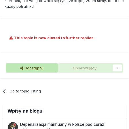
kierunek, ale wolę chwalić się tym, że kręcę 20cm slimy, bo to nie
każdy potrafi xd
This topic is now closed to further replies.
Udostępnij
Obserwujący
0
Go to topic listing
Wpisy na blogu
Depenalizacja marihuany w Polsce pod coraz