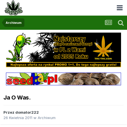
Archiwum
Ja O Was.
Przez
domator222
26 Kwietnia 2011
w
Archiwum