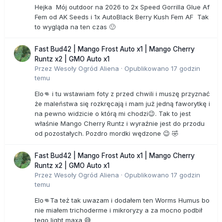
Hejka Mój outdoor na 2026 to 2x Speed Gorrilla Glue Af
Fem od AK Seeds i 1x AutoBlack Berry Kush Fem AF Tak
to wygląda na ten czas 🙂
Fast Bud42 | Mango Frost Auto x1 | Mango Cherry
Runtz x2 | GMO Auto x1
Przez
Wesoły Ogród Aliena
·
Opublikowano
17 godzin
temu
Elo👊 i tu wstawiam foty z przed chwili i muszę przyznać
że maleństwa się rozkręcają i mam już jedną faworytkę i
na pewno widzicie o którą mi chodzi😉. Tak to jest
właśnie Mango Cherry Runtz i wyraźnie jest do przodu
od pozostałych. Pozdro mordki wędzone 😉 🤣
Fast Bud42 | Mango Frost Auto x1 | Mango Cherry
Runtz x2 | GMO Auto x1
Przez
Wesoły Ogród Aliena
·
Opublikowano
17 godzin
temu
Elo👊Ta też tak uwazam i dodałem ten Worms Humus bo
nie miałem trichoderme i mikroryzy a za mocno podbił
tego light maxa 😅