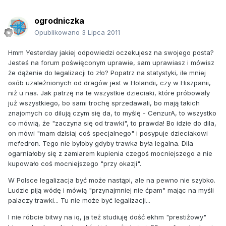
ogrodniczka
Opublikowano
3 Lipca 2011
Hmm Yesterday jakiej odpowiedzi oczekujesz na swojego posta?
Jesteś na forum poświęconym uprawie, sam uprawiasz i mówisz
że dążenie do legalizacji to zło? Popatrz na statystyki, ile mniej
osób uzależnionych od dragów jest w Holandii, czy w Hiszpanii,
niż u nas. Jak patrzę na te wszystkie dzieciaki, które próbowały
już wszystkiego, bo sami trochę sprzedawali, bo mają takich
znajomych co dilują czym się da, to myślę - CenzurA, to wszystko
co mówią, że "zaczyna się od trawki", to prawda! Bo idzie do dila,
on mówi "mam dzisiaj coś specjalnego" i posypuje dzieciakowi
mefedron. Tego nie byłoby gdyby trawka była legalna. Dila
ogarniałoby się z zamiarem kupienia czegoś mocniejszego a nie
kupowało coś mocniejszego "przy okazji".
W Polsce legalizacja być może nastąpi, ale na pewno nie szybko.
Ludzie piją wódę i mówią "przynajmniej nie ćpam" mając na myśli
palaczy trawki... Tu nie może być legalizacji...
I nie róbcie bitwy na iq, ja też studiuję dość ekhm "prestiżowy"