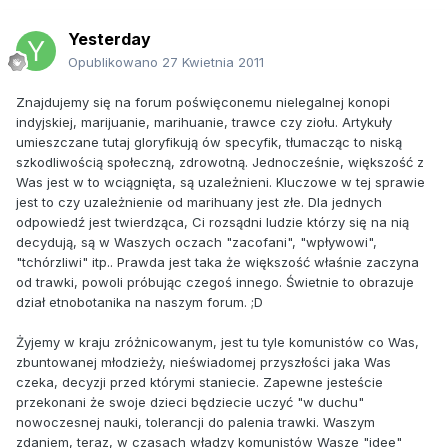
Yesterday
Opublikowano
27 Kwietnia 2011
Znajdujemy się na forum poświęconemu nielegalnej konopi
indyjskiej, marijuanie, marihuanie, trawce czy ziołu. Artykuły
umieszczane tutaj gloryfikują ów specyfik, tłumacząc to niską
szkodliwością społeczną, zdrowotną. Jednocześnie, większość z
Was jest w to wciągnięta, są uzależnieni. Kluczowe w tej sprawie
jest to czy uzależnienie od marihuany jest złe. Dla jednych
odpowiedź jest twierdząca, Ci rozsądni ludzie którzy się na nią
decydują, są w Waszych oczach "zacofani", "wpływowi",
"tchórzliwi" itp.. Prawda jest taka że większość właśnie zaczyna
od trawki, powoli próbując czegoś innego. Świetnie to obrazuje
dział etnobotanika na naszym forum. ;D
Żyjemy w kraju zróżnicowanym, jest tu tyle komunistów co Was,
zbuntowanej młodzieży, nieświadomej przyszłości jaka Was
czeka, decyzji przed którymi staniecie. Zapewne jesteście
przekonani że swoje dzieci będziecie uczyć "w duchu"
nowoczesnej nauki, tolerancji do palenia trawki. Waszym
zdaniem, teraz, w czasach władzy komunistów Wasze "idee"