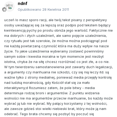
ndnf
Opublikowano
28 Kwietnia 2011
uczeń lo masz sporo racji, ale twój tekst pisany z perspektywy
osoby uważającej się za lepszą oraz podpis pod tekstem będący
kwintesencją pychy po prostu obniża jego wartość. Faktycznie nie
ma dobrych i złych uzależnień, ale samo pojęcie uzależnienia,
czy rytuału jest tak szerokie, że można można podciągnąć pod
nie każdą powtarzaną czynność która ma duży wpływ na nasze
życie. To jakie uzależnienia wybieramy zostawić powinniśmy
samym sobie i kwestia moralna w tym momencie jest niezbyt
istotna, chyba że na siłę chcesz rozróżniać co jest złe, a co nie.
W tym twierdzeniu samostanowienia jest zawarty duch legalizacji,
a argumenty czy marihuana nie szkodzi, czy się nią leczy itd. są
ważne tylko z strony medialnej, ponieważ media przejęły kontrolę
nad ludzką moralnością, gdy Kościół stał się za mało
interaktywny;d Rozumiesz zatem, że pole bitwy - media
determinuje rodzaj broni i argumentów. Z punktu widzenia
wolności nie ma argumentów przeciw marihuanie, bo każdy może
wybrać ją lub nie wybrać. My palący korzystamy z tej wolności,
ale zawsze gdzieś stoi wielki niebieski brat, który może ją nam
odebrać. Tego brata chcemy się pozbyć by poczuć się