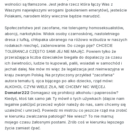
wolności są tłamszone. Jest jedna rzecz która łączy Was z
Waszymi największymi wrogami (pokoleniem emerytów), jesteście
Polakami, narodem który wiecznie będzie marudzić.
Społeczeństwo jest zacofane, nie tolerujemy homoseksualistów,
aborcji, narkotyków. Widok osoby czarnoskórej, nastoletniego
dresa z lufką, chłopaka ubranego na różowo wzbudza w naszych
rodakach niechęć, zażenowanie. Do czego pije? CHCECIE
TOLERANCJI CZĘSTO SAMI JEJ NIE MAJĄC. Powiem tylko że
przerażająca liczba dzieciaków biegała do dopalaczy za czasu
ich świetności, ludzie to kupowali, palili, wsiadali w samochód i
jechali dalej. Nie mów mi więc że legalizacja jest nieinwazyjna w
kraju zwanym Polską. Na przytoczony przykład "zacofania"
autora tematu tj. ojca bijącego po alko dziecko, rząd mówi:
ALKOHOL CZYNI WIELE ZŁA, NIE CHCEMY NIC WIĘCEJ.
Domator222
Domagasz się prohibicji alkoholu i papierosów?
Kiedyś, ktoś tak samo jak Ty mówił o tych używkach (dajcie nam
legalnie palić/pić przecież wybór należy do nas, sami chcemy się
uzależnić i umrzeć). Powiedz mi mistrzu co jeszcze rząd ma zrobić
w kierunku zwalczania patologii? Nie wiesz? To nie marnuj
mojego czasu żałosnymi postami. Zrób coś w kierunku lepszego
życia zamiast ćpać.