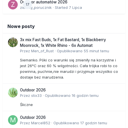
Outdoor automatów 2026
17
zielony_porucznik
· Started
7 Lipca
Nowe posty
3x mix Fast Buds, 1x Fat Bastard, 1x Blackberry
Moonrock, 1x White Rhino - 6x Automat
Przez
Men_of_Rust
·
Opublikowano
55 minut temu
Siemanko. Póki co warunki się zmieniły na korzystne i
jest 26°C oraz 60 % wilgotności. Cała trójka robi to co
powinna, puchnie,nie marudzi i przyjmuje wszystko co
dostaje bez marudzenia.
Outdoor 2026
Przez
stix33
·
Opublikowano
16 godzin temu
Śliczne
Outdoor 2026
Przez
Marcel852
·
Opublikowano
17 godzin temu