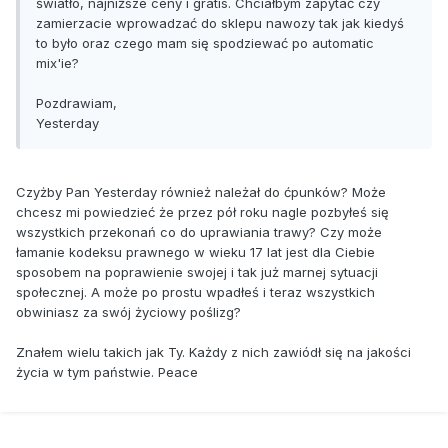
światło, najniższe ceny i gratis. Chciałbym zapytać czy
zamierzacie wprowadzać do sklepu nawozy tak jak kiedyś
to było oraz czego mam się spodziewać po automatic
mix'ie?
Pozdrawiam,
Yesterday
Czyżby Pan Yesterday również należał do ćpunków? Może
chcesz mi powiedzieć że przez pół roku nagle pozbyłeś się
wszystkich przekonań co do uprawiania trawy? Czy może
łamanie kodeksu prawnego w wieku 17 lat jest dla Ciebie
sposobem na poprawienie swojej i tak już marnej sytuacji
społecznej. A może po prostu wpadłeś i teraz wszystkich
obwiniasz za swój życiowy poślizg?
Znałem wielu takich jak Ty. Każdy z nich zawiódł się na jakości
życia w tym państwie. Peace