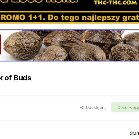
k of Buds
Udostępnij
Obserwują
Star