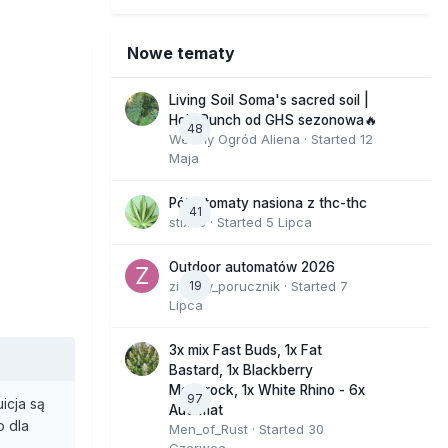
Nowe tematy
Living Soil Soma's sacred soil |
Holy Punch od GHS sezonowa🔥
48
Wesoły Ogród Aliena
· Started
12
Maja
Półautomaty nasiona z thc-thc
41
stix33
· Started
5 Lipca
Outdoor automatów 2026
zielony_porucznik
19
· Started
7
Lipca
3x mix Fast Buds, 1x Fat
Bastard, 1x Blackberry
Moonrock, 1x White Rhino - 6x
97
icja są
Automat
o dla
Men_of_Rust
· Started
30
Czerwca