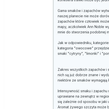
Gama smaków i zapachów wytwar
naszej planecie nie może doró
zapachów które człowiek może w
mapy, aczkolwiek Ann Noble wym
mnie do stworzenia podobnej m
Jak w odpowiedniku, kategorie 
kategoria "owocowe" przejdzie 
smaki "cytryny", "limonki" i "p
Zakres wszystkich zapachów i s
nich są już dobrze znane i wy
niektóre ze smaków wymagają k
Intensywność smaku i zapachu m
uprawiane na zewnątrz w regio
się zależnie od sposobu w jaki 
Aromat żywego szczyta może by