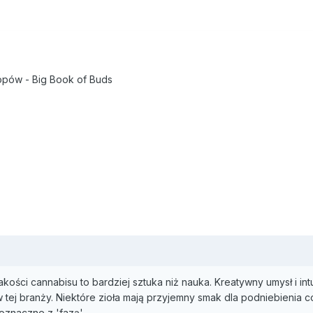
opów - Big Book of Buds
kości cannabisu to bardziej sztuka niż nauka. Kreatywny umysł i intu
tej branży. Niektóre zioła mają przyjemny smak dla podniebienia c
oznaczne z 'fazą'.