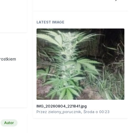
LATEST IMAGE
drostkiem
IMG_20260804_221841.jpg
Przez
zielony_porucznik
,
Środa o 00:23
Autor