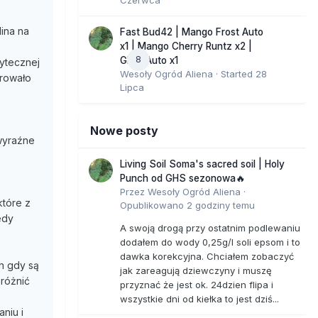
ina na
Fast Bud42 | Mango Frost Auto
x1 | Mango Cherry Runtz x2 |
8
GMO Auto x1
żytecznej
Wesoły Ogród Aliena
· Started
28
irowało
Lipca
Nowe posty
wyraźne
Living Soil Soma's sacred soil | Holy
Punch od GHS sezonowa🔥
Przez
Wesoły Ogród Aliena
·
które z
Opublikowano
2 godziny temu
edy
A swoją drogą przy ostatnim podlewaniu
dodałem do wody 0,25g/l soli epsom i to
dawka korekcyjna. Chciałem zobaczyć
h gdy są
jak zareagują dziewczyny i muszę
różnić
przyznać że jest ok. 24dzien flipa i
wszystkie dni od kiełka to jest dziś...
niu i