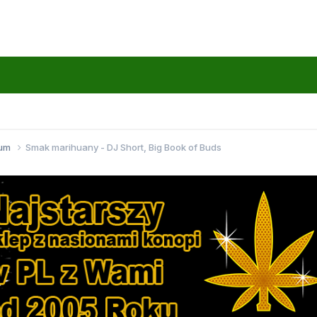
wum
Smak marihuany - DJ Short, Big Book of Buds