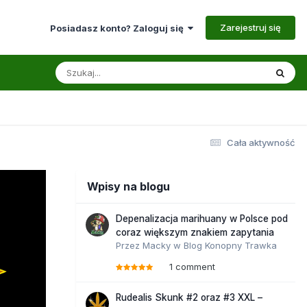
Zarejestruj się
Posiadasz konto? Zaloguj się
Cała aktywność
Wpisy na blogu
Depenalizacja marihuany w Polsce pod
coraz większym znakiem zapytania
Przez
Macky
w
Blog Konopny Trawka
1 comment
Rudealis Skunk #2 oraz #3 XXL –