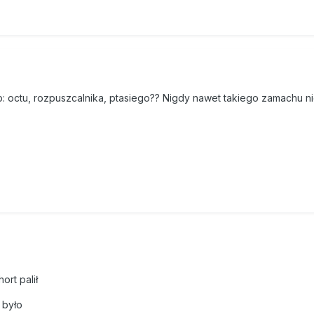
np: octu, rozpuszcalnika, ptasiego?? Nigdy nawet takiego zamachu n
ort palił
 było