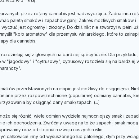
zanych przez rośliny cannabis jest nadzwyczajna. Żadna inna rośl
wnać paletą smaków i zapachów ganji. Zakres możliwych smaków i
yczuć jest ogromny i złożony. Do dziś nikt nie stworzył w pełni u
yślił "koło aromatów" dla przemysłu winiarskiego, które to zainsp
apy dla cannabis.
rozdzielają się z głownych na bardziej specyficzne. Dla przykładu,
w "jagodowy" i "cytrusowy", cytrusowy rozdziela się na bardziej 
omarańczy".
maków przedstawionych na mapie jest możliwy do osiągnięcia. Nie
dzielane przez rozpowrzechnione (popularne) odmiany cannabis, ki
rzyżowania by osiągnąć dany smak/zapach. (...)
oże się róznić, wiele odmian wydziela najmocniejszy smak i zapac
nie ich pochodzenia. Zwróćmy uwagę na to że zapach i smak mogą 
uprawiamy oraz od stopnia rozwoju naszych roślin.
ć całkowicie inny od wysuszonego lub palonego, dym przy wciąga