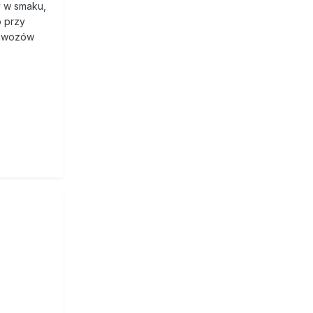
y w smaku,
o przy
 nawozów