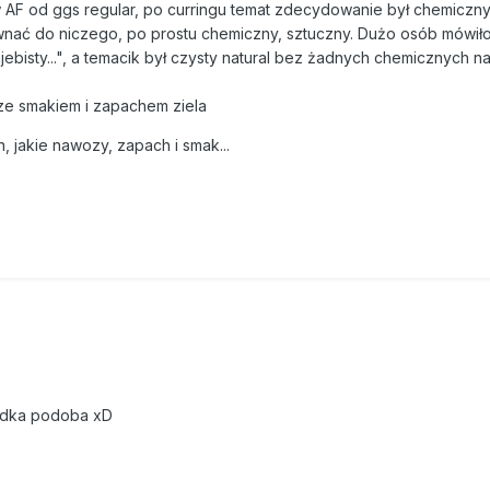
w AF od ggs regular, po curringu temat zdecydowanie był chemiczn
ównać do niczego, po prostu chemiczny, sztuczny. Dużo osób mówił
zajebisty...", a temacik był czysty natural bez żadnych chemicznych
ze smakiem i zapachem ziela
, jakie nawozy, zapach i smak...
ładka podoba xD