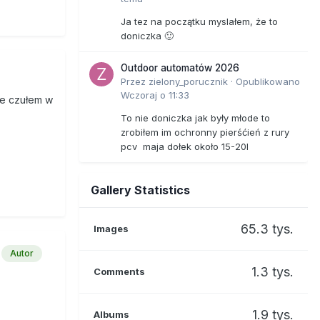
Ja tez na początku myslałem, że to
doniczka 🙂
Outdoor automatów 2026
Przez
zielony_porucznik
·
Opublikowano
Wczoraj o 11:33
ie czułem w
To nie doniczka jak były młode to
zrobiłem im ochronny pierśćień z rury
pcv maja dołek około 15-20l
Gallery Statistics
65.3 tys.
Images
Autor
1.3 tys.
Comments
1.9 tys.
Albums