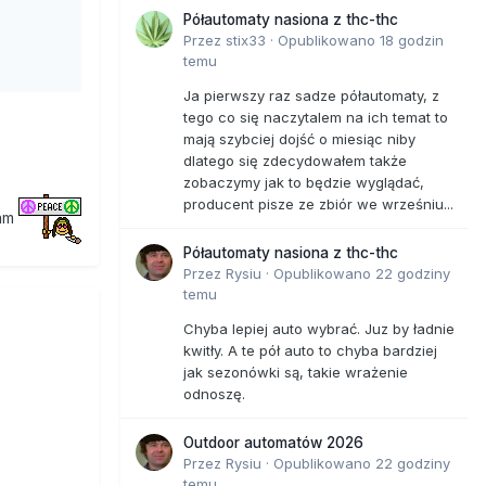
Półautomaty nasiona z thc-thc
Przez
stix33
·
Opublikowano
18 godzin
temu
Ja pierwszy raz sadze półautomaty, z
tego co się naczytalem na ich temat to
mają szybciej dojść o miesiąc niby
dlatego się zdecydowałem także
zobaczymy jak to będzie wyglądać,
producent pisze ze zbiór we wrześniu...
am
Półautomaty nasiona z thc-thc
Przez
Rysiu
·
Opublikowano
22 godziny
temu
Chyba lepiej auto wybrać. Juz by ładnie
kwitły. A te pół auto to chyba bardziej
jak sezonówki są, takie wrażenie
odnoszę.
Outdoor automatów 2026
Przez
Rysiu
·
Opublikowano
22 godziny
temu