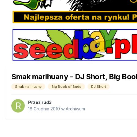
Smak marihuany - DJ Short, Big Boo
Smak marihuany
Big Book of Buds
DJ Short
Przez
rud3
18 Grudnia 2010
w
Archiwum