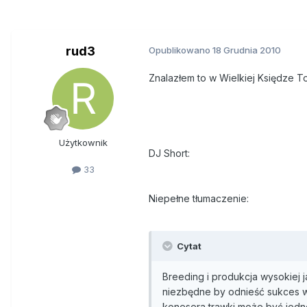
rud3
Opublikowano
18 Grudnia 2010
Znalazłem to w Wielkiej Księdze T
Użytkownik
DJ Short:
33
Niepełne tłumaczenie:
Cytat
Breeding i produkcja wysokiej ja
niezbędne by odnieść sukces w 
konesera trawki może być jedn