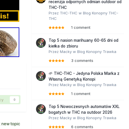
recenzja odpornych odmian outdoor od
THC-THC
Przez
THC-THC
w
Blog Konopny THC-
THC
1 comment
Top 5 nasion marihuany 60-65 dni od
kiełka do zbioru
Przez
Macky
w
Blog Konopny Trawka
3 comments
🌱 THC-THC - Jedyna Polska Marka z
Własną Genetyką Konopi
Przez
Macky
w
Blog Konopny Trawka
1 comment
cy
0
Top 5 Nowoczesnych automatów XXL
bogatych w THC na outdoor 2026
Przez
Macky
w
Blog Konopny Trawka
t new topic
6 comments