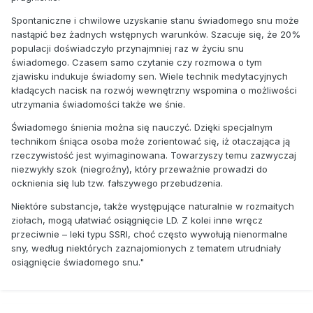
Spontaniczne i chwilowe uzyskanie stanu świadomego snu może
nastąpić bez żadnych wstępnych warunków. Szacuje się, że 20%
populacji doświadczyło przynajmniej raz w życiu snu
świadomego. Czasem samo czytanie czy rozmowa o tym
zjawisku indukuje świadomy sen. Wiele technik medytacyjnych
kładących nacisk na rozwój wewnętrzny wspomina o możliwości
utrzymania świadomości także we śnie.
Świadomego śnienia można się nauczyć. Dzięki specjalnym
technikom śniąca osoba może zorientować się, iż otaczająca ją
rzeczywistość jest wyimaginowana. Towarzyszy temu zazwyczaj
niezwykły szok (niegroźny), który przeważnie prowadzi do
ocknienia się lub tzw. fałszywego przebudzenia.
Niektóre substancje, także występujące naturalnie w rozmaitych
ziołach, mogą ułatwiać osiągnięcie LD. Z kolei inne wręcz
przeciwnie – leki typu SSRI, choć często wywołują nienormalne
sny, według niektórych zaznajomionych z tematem utrudniały
osiągnięcie świadomego snu."