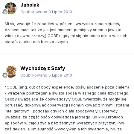
Jabolak
Opublikowano
3 Lipca 2010
Mi się wydaje że zapadłeś w półsen i wszystko zapamiętałeś,
czasem mam tak że jak jest moment pomiędzy snem a jawą to
widze dziwne rzeczy;) OOBE nigdy mi się nie udało mimo wielkich
starań, a takie coś bardzo często
Wychodzę z Szafy
Opublikowano
5 Lipca 2010
"OOBE (ang. out of body experience, doświadczenie poza ciałem)
- wrażenie postrzegania świata spoza własnego ciała fizycznego.
Osoby uważające że doświadczyły OOBE twierdziły, że mogły się
poruszać, dokonywać obserwacji i komunikować z innymi istotami
inteligentnymi, podczas gdy ich ciała spoczywały. Ezoterycy
uważają, że część osób doświadcza jednego lub kilku krótkich
epizodów w ciągu życia bez żadnych wyraźnych przyczyn; inni
zaś deklarują umiejętność wywoływania ich świadomie, np. za