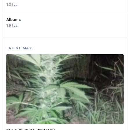
1.3 tys.
Albums
1.9 tys.
LATEST IMAGE
IMG_20260804_221841.jpg