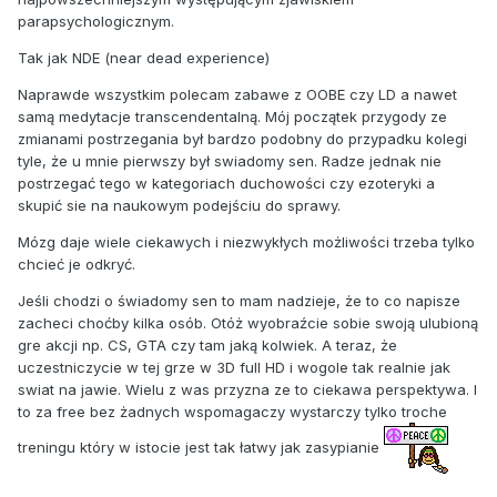
parapsychologicznym.
Tak jak NDE (near dead experience)
Naprawde wszystkim polecam zabawe z OOBE czy LD a nawet
samą medytacje transcendentalną. Mój początek przygody ze
zmianami postrzegania był bardzo podobny do przypadku kolegi
tyle, że u mnie pierwszy był swiadomy sen. Radze jednak nie
postrzegać tego w kategoriach duchowości czy ezoteryki a
skupić sie na naukowym podejściu do sprawy.
Mózg daje wiele ciekawych i niezwykłych możliwości trzeba tylko
chcieć je odkryć.
Jeśli chodzi o świadomy sen to mam nadzieje, że to co napisze
zacheci choćby kilka osób. Otóż wyobraźcie sobie swoją ulubioną
gre akcji np. CS, GTA czy tam jaką kolwiek. A teraz, że
uczestniczycie w tej grze w 3D full HD i wogole tak realnie jak
swiat na jawie. Wielu z was przyzna ze to ciekawa perspektywa. I
to za free bez żadnych wspomagaczy wystarczy tylko troche
treningu który w istocie jest tak łatwy jak zasypianie