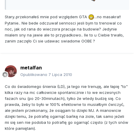
Stary..przekonałeś mnie pod względem GTA
...no masakra!!
Pytanie.. Nie bede odczuwał sennosci jesli bym to trenowal co
noc, jak od rana do wieczora pracuje na budowie? Jedynie
mialem sny na jawie ale to przypadkowo.. Ile to u Ciebie trwało,
zanim zaczęło Ci sie udawac swiadome OOBE ?
metalfan
Opublikowano
7 Lipca 2010
Co do świadomego śnienia (LD), ja tego nie trenuję, ale łapię "to"
kilka razy na mc całkowicie spontanicznie i to we wczesnych
fazach snu (po 20-30minutach), tylko że wtedy budzę się. Co
prawda, żeby to było w 100% efektowne to musiałbym ćwiczyć,
ale jestem przekonany, że osiągam to dzięki MJ. A mianowicie
dzięki temu, że potrafię ogarnąć bańkę na ziole, tak samo jeżeli
mi się sen nie podoba to potrafię go ogarnąć często (z tych snów
które pamiętam).