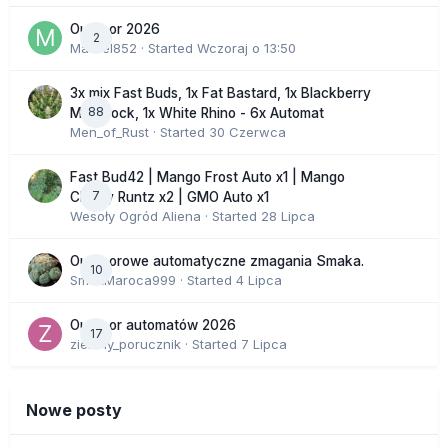
Outdoor 2026
2
Marcel852
· Started
Wczoraj o 13:50
3x mix Fast Buds, 1x Fat Bastard, 1x Blackberry
88
Moonrock, 1x White Rhino - 6x Automat
Men_of_Rust
· Started
30 Czerwca
Fast Bud42 | Mango Frost Auto x1 | Mango
7
Cherry Runtz x2 | GMO Auto x1
Wesoły Ogród Aliena
· Started
28 Lipca
Outdoorowe automatyczne zmagania Smaka.
10
SmakMaroca999
· Started
4 Lipca
Outdoor automatów 2026
17
zielony_porucznik
· Started
7 Lipca
Nowe posty