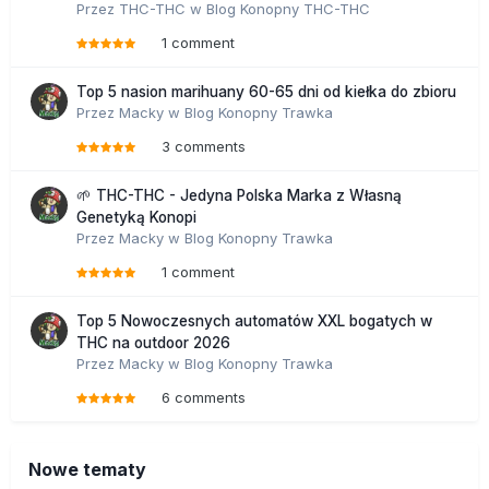
Przez
THC-THC
w
Blog Konopny THC-THC
1 comment
Top 5 nasion marihuany 60-65 dni od kiełka do zbioru
Przez
Macky
w
Blog Konopny Trawka
3 comments
🌱 THC-THC - Jedyna Polska Marka z Własną
Genetyką Konopi
Przez
Macky
w
Blog Konopny Trawka
1 comment
Top 5 Nowoczesnych automatów XXL bogatych w
THC na outdoor 2026
Przez
Macky
w
Blog Konopny Trawka
6 comments
Nowe tematy