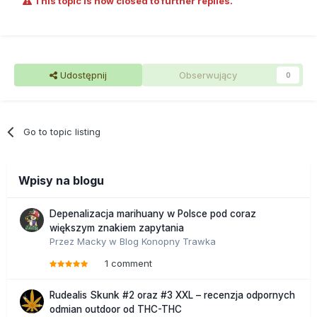
This topic is now closed to further replies.
Udostępnij
Obserwujący
0
Go to topic listing
Wpisy na blogu
Depenalizacja marihuany w Polsce pod coraz
większym znakiem zapytania
Przez
Macky
w
Blog Konopny Trawka
1 comment
Rudealis Skunk #2 oraz #3 XXL – recenzja odpornych
odmian outdoor od THC-THC