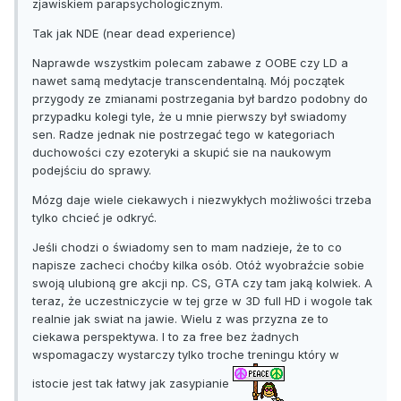
zjawiskiem parapsychologicznym.
Tak jak NDE (near dead experience)
Naprawde wszystkim polecam zabawe z OOBE czy LD a
nawet samą medytacje transcendentalną. Mój początek
przygody ze zmianami postrzegania był bardzo podobny do
przypadku kolegi tyle, że u mnie pierwszy był swiadomy
sen. Radze jednak nie postrzegać tego w kategoriach
duchowości czy ezoteryki a skupić sie na naukowym
podejściu do sprawy.
Mózg daje wiele ciekawych i niezwykłych możliwości trzeba
tylko chcieć je odkryć.
Jeśli chodzi o świadomy sen to mam nadzieje, że to co
napisze zacheci choćby kilka osób. Otóż wyobraźcie sobie
swoją ulubioną gre akcji np. CS, GTA czy tam jaką kolwiek. A
teraz, że uczestniczycie w tej grze w 3D full HD i wogole tak
realnie jak swiat na jawie. Wielu z was przyzna ze to
ciekawa perspektywa. I to za free bez żadnych
wspomagaczy wystarczy tylko troche treningu który w
istocie jest tak łatwy jak zasypianie