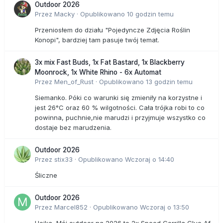
Outdoor 2026
Przez
Macky
·
Opublikowano
10 godzin temu
Przeniosłem do działu "Pojedyncze Zdjęcia Roślin
Konopi", bardziej tam pasuje twój temat.
3x mix Fast Buds, 1x Fat Bastard, 1x Blackberry
Moonrock, 1x White Rhino - 6x Automat
Przez
Men_of_Rust
·
Opublikowano
13 godzin temu
Siemanko. Póki co warunki się zmieniły na korzystne i
jest 26°C oraz 60 % wilgotności. Cała trójka robi to co
powinna, puchnie,nie marudzi i przyjmuje wszystko co
dostaje bez marudzenia.
Outdoor 2026
Przez
stix33
·
Opublikowano
Wczoraj o 14:40
Śliczne
Outdoor 2026
Przez
Marcel852
·
Opublikowano
Wczoraj o 13:50
Hejka Mój outdoor na 2026 to 2x Speed Gorrilla Glue Af