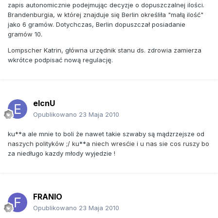
zapis autonomicznie podejmując decyzje o dopuszczalnej ilości.
Brandenburgia, w której znajduje się Berlin określiła "małą ilość"
jako 6 gramów. Dotychczas, Berlin dopuszczał posiadanie
gramów 10.
Lompscher Katrin, główna urzędnik stanu ds. zdrowia zamierza
wkrótce podpisać nową regulację.
elcnU
Opublikowano
23 Maja 2010
ku**a ale mnie to boli że nawet takie szwaby są mądzrzejsze od
naszych polityków ;/ ku**a niech wresćie i u nas sie cos ruszy bo
za niedługo kazdy młody wyjedzie !
FRANIO
Opublikowano
23 Maja 2010