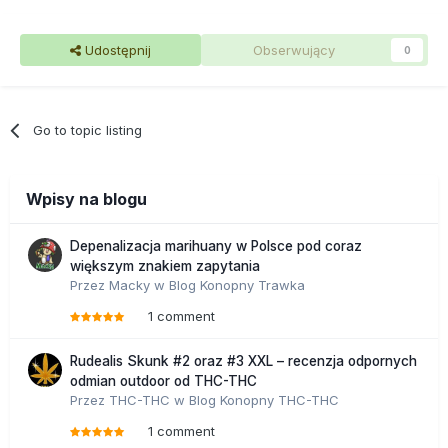
Udostępnij
Obserwujący
0
Go to topic listing
Wpisy na blogu
Depenalizacja marihuany w Polsce pod coraz
większym znakiem zapytania
Przez
Macky
w
Blog Konopny Trawka
1 comment
Rudealis Skunk #2 oraz #3 XXL – recenzja odpornych
odmian outdoor od THC-THC
Przez
THC-THC
w
Blog Konopny THC-THC
1 comment