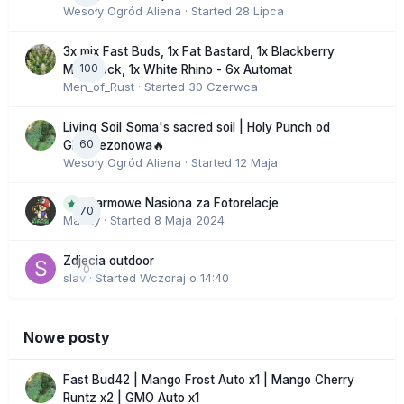
Wesoły Ogród Aliena
· Started
28 Lipca
3x mix Fast Buds, 1x Fat Bastard, 1x Blackberry
100
Moonrock, 1x White Rhino - 6x Automat
Men_of_Rust
· Started
30 Czerwca
Living Soil Soma's sacred soil | Holy Punch od
60
GHS sezonowa🔥
Wesoły Ogród Aliena
· Started
12 Maja
Darmowe Nasiona za Fotorelacje
70
Macky
· Started
8 Maja 2024
Zdjecia outdoor
0
slav
· Started
Wczoraj o 14:40
Nowe posty
Fast Bud42 | Mango Frost Auto x1 | Mango Cherry
Runtz x2 | GMO Auto x1