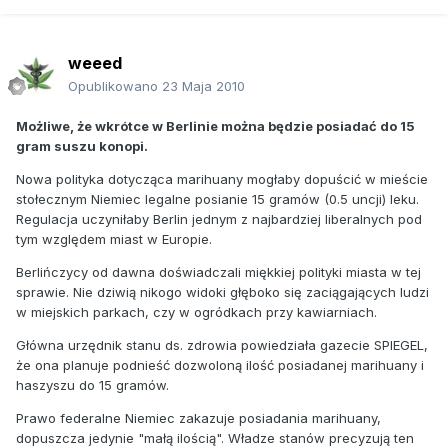
weeed
Opublikowano
23 Maja 2010
Możliwe, że wkrótce w Berlinie można będzie posiadać do 15
gram suszu konopi.
Nowa polityka dotycząca marihuany mogłaby dopuścić w mieście
stołecznym Niemiec legalne posianie 15 gramów (0.5 uncji) leku.
Regulacja uczyniłaby Berlin jednym z najbardziej liberalnych pod
tym względem miast w Europie.
Berlińczycy od dawna doświadczali miękkiej polityki miasta w tej
sprawie. Nie dziwią nikogo widoki głęboko się zaciągających ludzi
w miejskich parkach, czy w ogródkach przy kawiarniach.
Główna urzędnik stanu ds. zdrowia powiedziała gazecie SPIEGEL,
że ona planuje podnieść dozwoloną ilość posiadanej marihuany i
haszyszu do 15 gramów.
Prawo federalne Niemiec zakazuje posiadania marihuany,
dopuszcza jedynie "małą ilością". Władze stanów precyzują ten