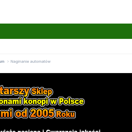
wum
Naginanie automatów