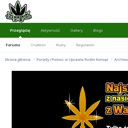
Przeglądaj
Aktywność
Gallery
Blogs
Forums
Chatbox
Kluby
Regulamin
Strona główna
Porady i Pomoc w Uprawie Roślin Konopi
Archi