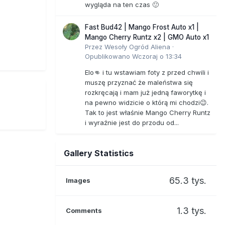
wygląda na ten czas 🙂
Fast Bud42 | Mango Frost Auto x1 |
Mango Cherry Runtz x2 | GMO Auto x1
Przez
Wesoły Ogród Aliena
·
Opublikowano
Wczoraj o 13:34
Elo👊 i tu wstawiam foty z przed chwili i
muszę przyznać że maleństwa się
rozkręcają i mam już jedną faworytkę i
na pewno widzicie o którą mi chodzi😉.
Tak to jest właśnie Mango Cherry Runtz
i wyraźnie jest do przodu od...
Gallery Statistics
65.3 tys.
Images
1.3 tys.
Comments