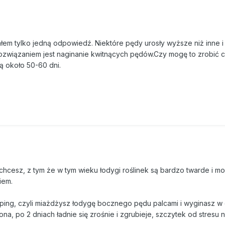
ałem tylko jedną odpowiedź. Niektóre pędy urosły wyższe niż inne 
rozwiązaniem jest naginanie kwitnących pędów.Czy mogę to zrobić 
ją około 50-60 dni.
chcesz, z tym że w tym wieku łodygi roślinek są bardzo twarde i m
iem.
ing, czyli miażdżysz łodygę bocznego pędu palcami i wyginasz w d
ona, po 2 dniach ładnie się zrośnie i zgrubieje, szczytek od stresu 