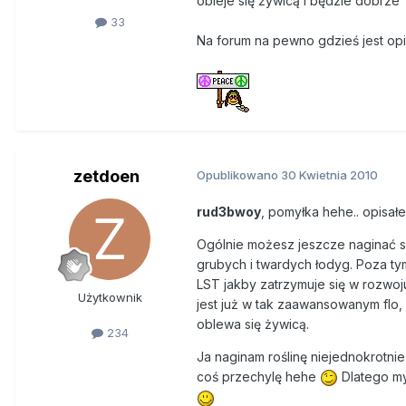
obleje się żywicą i będzie dobrze
33
Na forum na pewno gdzieś jest opi
zetdoen
Opublikowano
30 Kwietnia 2010
rud3bwoy
, pomyłka hehe.. opisałe
Ogólnie możesz jeszcze naginać sz
grubych i twardych łodyg. Poza ty
LST jakby zatrzymuje się w rozwoju
Użytkownik
jest już w tak zaawansowanym flo, 
oblewa się żywicą.
234
Ja naginam roślinę niejednokrotnie
coś przechylę hehe
Dlatego myś