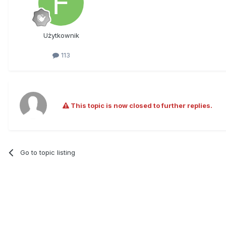
Użytkownik
113
This topic is now closed to further replies.
Go to topic listing