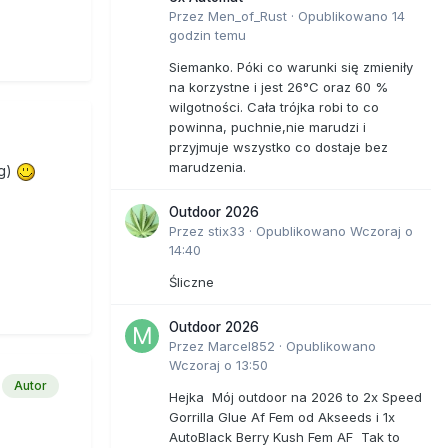
Przez
Men_of_Rust
·
Opublikowano
14
godzin temu
Siemanko. Póki co warunki się zmieniły
na korzystne i jest 26°C oraz 60 %
wilgotności. Cała trójka robi to co
powinna, puchnie,nie marudzi i
przyjmuje wszystko co dostaje bez
marudzenia.
ng)
Outdoor 2026
Przez
stix33
·
Opublikowano
Wczoraj o
14:40
Śliczne
Outdoor 2026
Przez
Marcel852
·
Opublikowano
Wczoraj o 13:50
Autor
Hejka Mój outdoor na 2026 to 2x Speed
Gorrilla Glue Af Fem od Akseeds i 1x
AutoBlack Berry Kush Fem AF Tak to