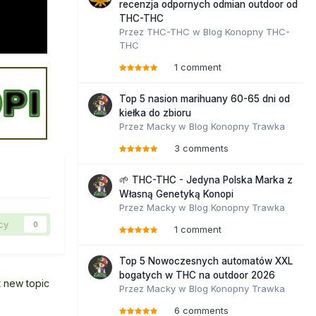
recenzja odpornych odmian outdoor od
THC-THC
Przez
THC-THC
w
Blog Konopny THC-
THC
1 comment
Top 5 nasion marihuany 60-65 dni od
kiełka do zbioru
Przez
Macky
w
Blog Konopny Trawka
3 comments
🌱 THC-THC - Jedyna Polska Marka z
Własną Genetyką Konopi
Przez
Macky
w
Blog Konopny Trawka
cy
0
1 comment
Top 5 Nowoczesnych automatów XXL
bogatych w THC na outdoor 2026
t new topic
Przez
Macky
w
Blog Konopny Trawka
6 comments