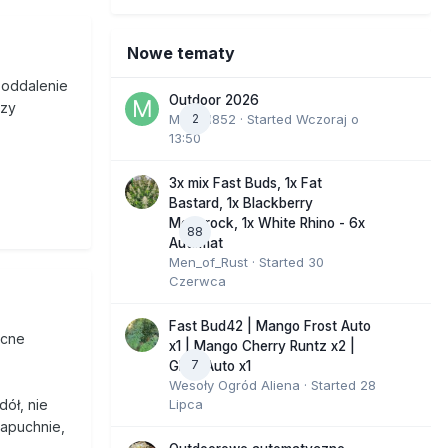
Nowe tematy
i oddalenie
Outdoor 2026
czy
Marcel852
2
· Started
Wczoraj o
13:50
3x mix Fast Buds, 1x Fat
Bastard, 1x Blackberry
Moonrock, 1x White Rhino - 6x
88
Automat
Men_of_Rust
· Started
30
Czerwca
Fast Bud42 | Mango Frost Auto
ocne
x1 | Mango Cherry Runtz x2 |
7
GMO Auto x1
Wesoły Ogród Aliena
· Started
28
Lipca
ół, nie
napuchnie,