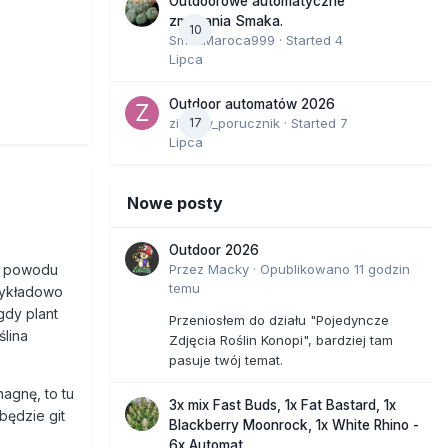
Outdoorowe automatyczne
zmagania Smaka.
10
SmakMaroca999
· Started
4
Lipca
Outdoor automatów 2026
zielony_porucznik
17
· Started
7
Lipca
Nowe posty
Outdoor 2026
Przez
Macky
·
Opublikowano
11 godzin
 z powodu
temu
rzykładowo
gdy plant
Przeniosłem do działu "Pojedyncze
ślina
Zdjęcia Roślin Konopi", bardziej tam
pasuje twój temat.
agnę, to tu
3x mix Fast Buds, 1x Fat Bastard, 1x
będzie git
Blackberry Moonrock, 1x White Rhino -
6x Automat