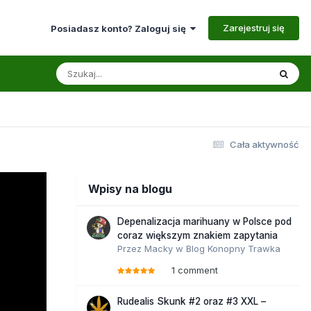
Zarejestruj się
Posiadasz konto? Zaloguj się
Cała aktywność
Wpisy na blogu
Depenalizacja marihuany w Polsce pod
coraz większym znakiem zapytania
Przez
Macky
w
Blog Konopny Trawka
1 comment
Rudealis Skunk #2 oraz #3 XXL –