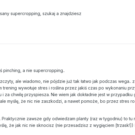
sany supercropping, szukaj a znajdziesz
ś pinching, a nie supercropping..
czyty, ale wiadomo, nie pójdzie już tak łatwo jak podczas wega..
m trening wywołuje stres i roślina przez jakiś czas po wykonaniu p
 i za chwilę przyspiesza. Nie wiem jak dokładnie jest w przypadku 
ale myślę, że nic nie zaszkodzi, a nawet pomoże, bo przez stres ro
. Praktycznie zawsze gdy odwiedzam planty (raz w tygodniu) to tu n
lę, że jak nic nie sknocisz (nie przesadzisz z wygięciem [trzask!]) 