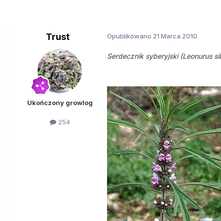
Trust
Opublikowano
21 Marca 2010
Serdecznik syberyjski (Leonurus sib
Ukończony growlog
254