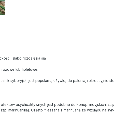
ości, słabo rozgałęzia się.
 różowe lub fioletowe.
znik syberyjski jest popularną używką do palenia, rekreacyjnie sto
m efektów psychoaktywnych jest podobne do konopi indyjskich, stą
iszp. marihuanilla). Często mieszana z marihuaną ze względu na sy