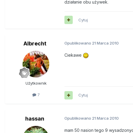
działanie obu używek.
Cytuj
Albrecht
Opublikowano
21 Marca 2010
Ciekawe
Użytkownik
7
Cytuj
hassan
Opublikowano
21 Marca 2010
mam 50 nasion tego 9 wysadzony