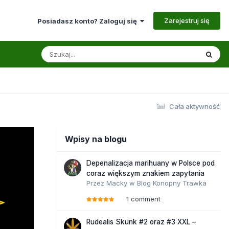
Zarejestruj się
Posiadasz konto? Zaloguj się
Cała aktywność
Wpisy na blogu
Depenalizacja marihuany w Polsce pod
coraz większym znakiem zapytania
Przez
Macky
w
Blog Konopny Trawka
1 comment
Rudealis Skunk #2 oraz #3 XXL –