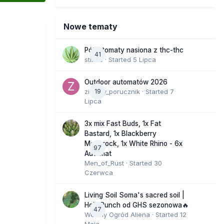
Nowe tematy
Półautomaty nasiona z thc-thc
41
stix33
· Started
5 Lipca
Outdoor automatów 2026
zielony_porucznik
19
· Started
7
Lipca
3x mix Fast Buds, 1x Fat
Bastard, 1x Blackberry
Moonrock, 1x White Rhino - 6x
97
Automat
Men_of_Rust
· Started
30
Czerwca
Living Soil Soma's sacred soil |
Holy Punch od GHS sezonowa🔥
47
Wesoły Ogród Aliena
· Started
12
Maja