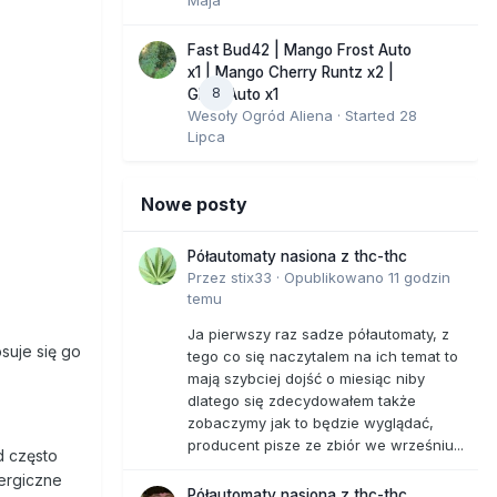
Fast Bud42 | Mango Frost Auto
x1 | Mango Cherry Runtz x2 |
8
GMO Auto x1
Wesoły Ogród Aliena
· Started
28
Lipca
Nowe posty
Półautomaty nasiona z thc-thc
Przez
stix33
·
Opublikowano
11 godzin
temu
Ja pierwszy raz sadze półautomaty, z
suje się go
tego co się naczytalem na ich temat to
mają szybciej dojść o miesiąc niby
dlatego się zdecydowałem także
zobaczymy jak to będzie wyglądać,
producent pisze ze zbiór we wrześniu...
d często
nergiczne
Półautomaty nasiona z thc-thc