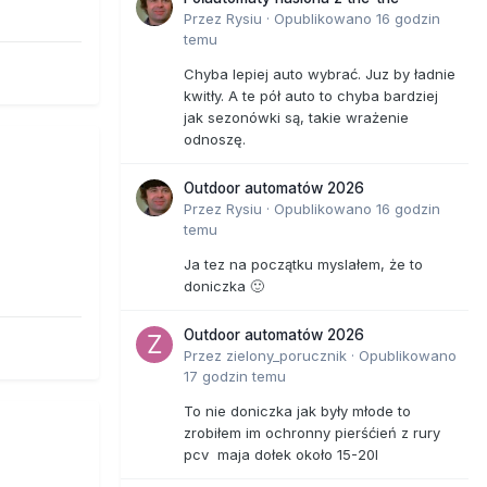
Przez
Rysiu
·
Opublikowano
16 godzin
temu
Chyba lepiej auto wybrać. Juz by ładnie
kwitły. A te pół auto to chyba bardziej
jak sezonówki są, takie wrażenie
odnoszę.
Outdoor automatów 2026
Przez
Rysiu
·
Opublikowano
16 godzin
temu
Ja tez na początku myslałem, że to
doniczka 🙂
Outdoor automatów 2026
Przez
zielony_porucznik
·
Opublikowano
17 godzin temu
To nie doniczka jak były młode to
zrobiłem im ochronny pierśćień z rury
pcv maja dołek około 15-20l