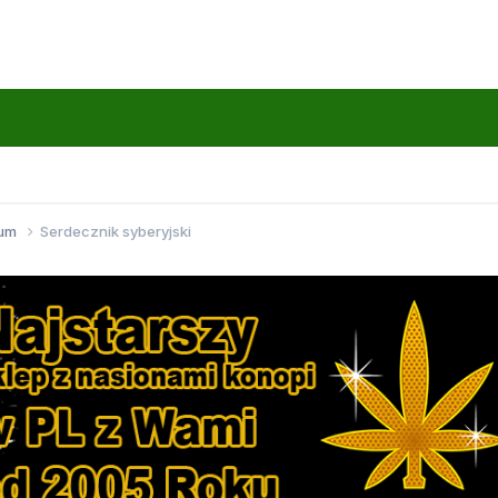
wum
Serdecznik syberyjski