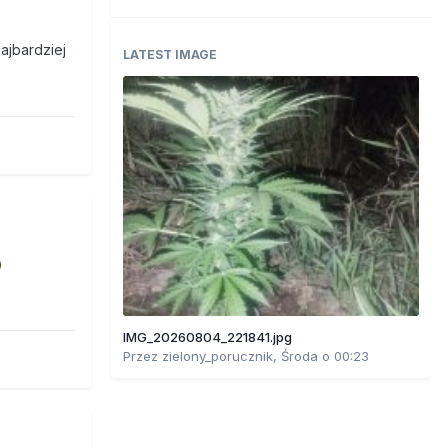
najbardziej
LATEST IMAGE
IMG_20260804_221841.jpg
Przez
zielony_porucznik
,
Środa o 00:23