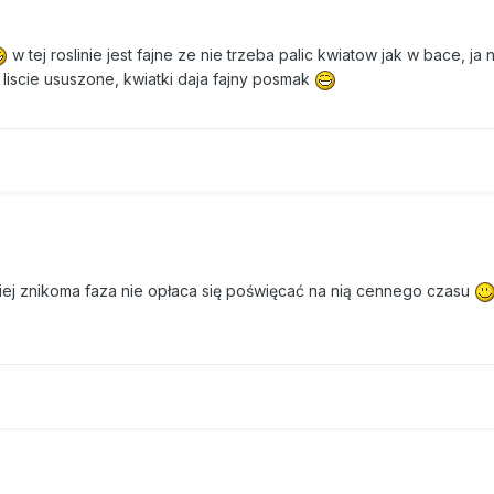
w tej roslinie jest fajne ze nie trzeba palic kwiatow jak w bace, ja 
 + liscie ususzone, kwiatki daja fajny posmak
 niej znikoma faza nie opłaca się poświęcać na nią cennego czasu