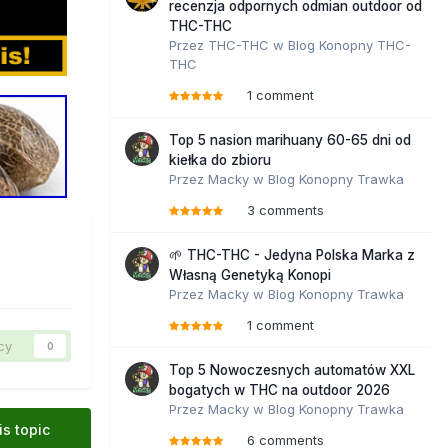
recenzja odpornych odmian outdoor od
THC-THC
Przez
THC-THC
w
Blog Konopny THC-
THC
1 comment
Top 5 nasion marihuany 60-65 dni od
kiełka do zbioru
Przez
Macky
w
Blog Konopny Trawka
3 comments
🌱 THC-THC - Jedyna Polska Marka z
Własną Genetyką Konopi
Przez
Macky
w
Blog Konopny Trawka
1 comment
cy
0
Top 5 Nowoczesnych automatów XXL
bogatych w THC na outdoor 2026
Przez
Macky
w
Blog Konopny Trawka
is topic
6 comments