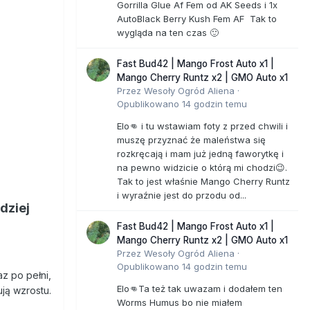
Gorrilla Glue Af Fem od AK Seeds i 1x
AutoBlack Berry Kush Fem AF Tak to
wygląda na ten czas 🙂
Fast Bud42 | Mango Frost Auto x1 |
Mango Cherry Runtz x2 | GMO Auto x1
Przez
Wesoły Ogród Aliena
·
Opublikowano
14 godzin temu
Elo👊 i tu wstawiam foty z przed chwili i
muszę przyznać że maleństwa się
rozkręcają i mam już jedną faworytkę i
na pewno widzicie o którą mi chodzi😉.
Tak to jest właśnie Mango Cherry Runtz
i wyraźnie jest do przodu od...
dziej
Fast Bud42 | Mango Frost Auto x1 |
Mango Cherry Runtz x2 | GMO Auto x1
Przez
Wesoły Ogród Aliena
·
Opublikowano
14 godzin temu
z po pełni,
Elo👊Ta też tak uwazam i dodałem ten
ją wzrostu.
Worms Humus bo nie miałem