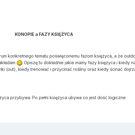
KONOPIE a FAZY KSIĘŻYCA
forum konkretnego tematu poświęconemu fazom księżyca, a że outdo
zakładam
Opiszę tu dokładnie jakie mamy fazy księżyca i kiedy na
ki (out), kiedy trenować i przycinać rośliny oraz kiedy ścinać dojrz
życa przybywa. Po pełni księżyca ubywa co jest dość logiczne.