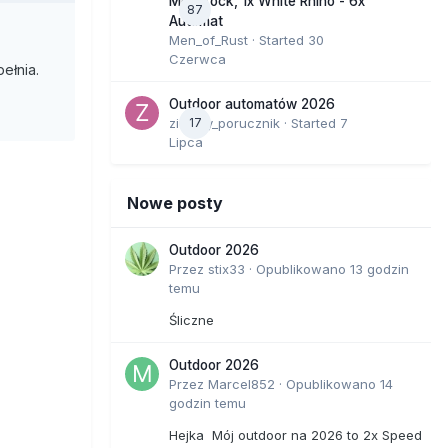
Moonrock, 1x White Rhino - 6x
87
Automat
Men_of_Rust
· Started
30
Czerwca
pełnia.
Outdoor automatów 2026
zielony_porucznik
17
· Started
7
Lipca
Nowe posty
Outdoor 2026
Przez
stix33
·
Opublikowano
13 godzin
temu
Śliczne
Outdoor 2026
Przez
Marcel852
·
Opublikowano
14
godzin temu
Hejka Mój outdoor na 2026 to 2x Speed