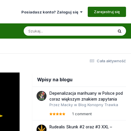
Zarejestruj się
Posiadasz konto? Zaloguj się
Cała aktywność
Wpisy na blogu
Depenalizacja marihuany w Polsce pod
coraz większym znakiem zapytania
Przez
Macky
w
Blog Konopny Trawka
1 comment
Rudealis Skunk #2 oraz #3 XXL –