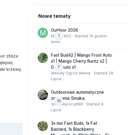
Nowe tematy
Outdoor 2026
Marcel852
1
· Started
14 godzin
temu
Fast Bud42 | Mango Frost Auto
or zbliża
x1 | Mango Cherry Runtz x2 |
jlepiej
7
GMO Auto x1
ałe krzewy.
Wesoły Ogród Aliena
· Started
28
Lipca
Outdoorowe automatyczne
zmagania Smaka.
10
SmakMaroca999
· Started
4
Lipca
3x mix Fast Buds, 1x Fat
Bastard, 1x Blackberry