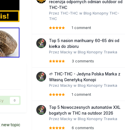
recenzja odpornych odmian outdoor od
THC-THC
Przez
THC-THC
w
Blog Konopny THC-
THC
1 comment
Top 5 nasion marihuany 60-65 dni od
kiełka do zbioru
Przez
Macky
w
Blog Konopny Trawka
3 comments
🌱 THC-THC - Jedyna Polska Marka z
Własną Genetyką Konopi
Przez
Macky
w
Blog Konopny Trawka
1 comment
cy
0
Top 5 Nowoczesnych automatów XXL
bogatych w THC na outdoor 2026
Przez
Macky
w
Blog Konopny Trawka
t new topic
6 comments