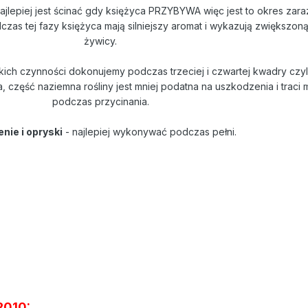
jlepiej jest ścinać gdy księżyca PRZYBYWA więc jest to okres zar
zas tej fazy księżyca mają silniejszy aromat i wykazują zwiększon
żywicy.
kich czynności dokonujemy podczas trzeciej i czwartej kwadry czyl
 część naziemna rośliny jest mniej podatna na uszkodzenia i traci
podczas przycinania.
nie i opryski
- najlepiej wykonywać podczas pełni.
2010: