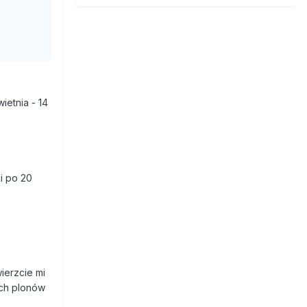
ietnia - 14
i po 20
ierzcie mi
ych plonów