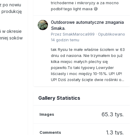
trichoderme i mikroryzy a za mocno
az po nowiu
podbił tego light maxa 😅
ą produkcję
Outdoorowe automatyczne zmagania
Smaka.
i w okresie
Przez
SmakMaroca999
·
Opublikowano
 mniej soków
14 godzin temu
tak Rysiu te małe właśnie ściołem w 63
dniu od nasiona. Nie trzymałem bo już
kilka miejsc małych plechy się
pojawiło.To taki typowy Lowryder
liściasty i moc między 10-15%. UP! UP!
UP! Dziś zostały ścięte dwie roślinki o...
Gallery Statistics
65.3 tys.
Images
1.3 tys.
Comments