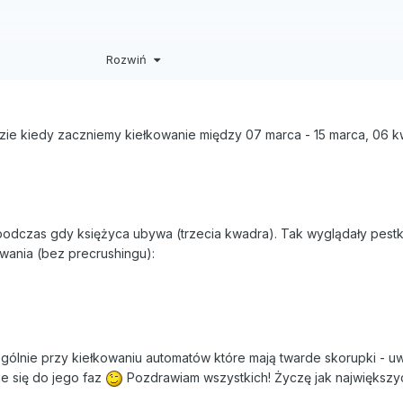
Rozwiń
dzie kiedy zaczniemy kiełkowanie między 07 marca - 15 marca, 06 kw
podczas gdy księżyca ubywa (trzecia kwadra). Tak wyglądały pestk
wania (bez precrushingu):
ólnie przy kiełkowaniu automatów które mają twarde skorupki - uw
ie się do jego faz
Pozdrawiam wszystkich! Życzę jak największ