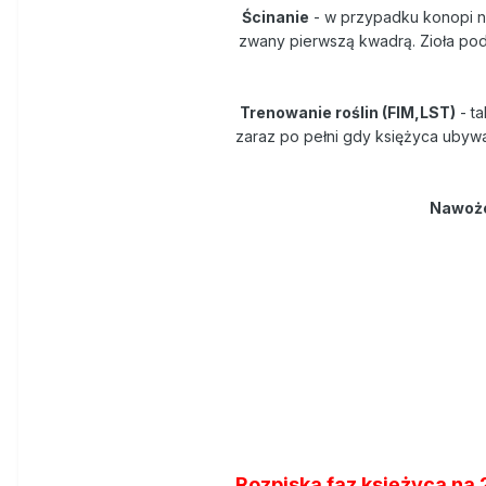
Ścinanie
- w przypadku konopi na
zwany pierwszą kwadrą. Zioła podc
Trenowanie roślin (FIM,LST)
- ta
zaraz po pełni gdy księżyca ubywa,
Nawoże
Rozpiska faz księżyca na 