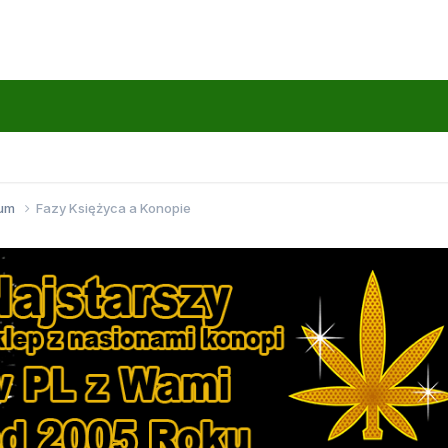
wum
Fazy Księżyca a Konopie