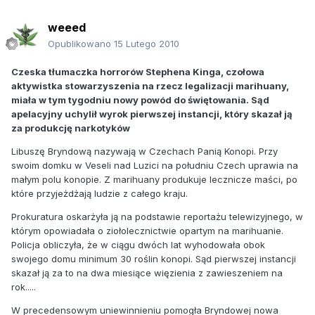
weeed
Opublikowano
15 Lutego 2010
Czeska tłumaczka horrorów Stephena Kinga, czołowa
aktywistka stowarzyszenia na rzecz legalizacji marihuany,
miała w tym tygodniu nowy powód do świętowania. Sąd
apelacyjny uchylił wyrok pierwszej instancji, który skazał ją
za produkcję narkotyków
Libuszę Bryndową nazywają w Czechach Panią Konopi. Przy
swoim domku w Veseli nad Luzici na południu Czech uprawia na
małym polu konopie. Z marihuany produkuje lecznicze maści, po
które przyjeżdżają ludzie z całego kraju.
Prokuratura oskarżyła ją na podstawie reportażu telewizyjnego, w
którym opowiadała o ziołolecznictwie opartym na marihuanie.
Policja obliczyła, że w ciągu dwóch lat wyhodowała obok
swojego domu minimum 30 roślin konopi. Sąd pierwszej instancji
skazał ją za to na dwa miesiące więzienia z zawieszeniem na
rok.....
W precedensowym uniewinnieniu pomogła Bryndowej nowa