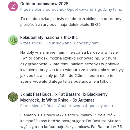
Outdoor automatów 2026
Przez
zielony_porucznik
·
Opublikowano
3 godziny temu
To nie doniczka jak były młode to zrobiłem im ochronny
pierśćień z rury pcv maja dołek około 15-20l
Półautomaty nasiona z thc-thc
Przez
stix33
·
Opublikowano
3 godziny temu
Na doły w ziemi nie mam miejsca za bardzo a w razie
,,w" to doniczki można szybko schować np, wichura
czy gradobicie. 2 lata temu miałem sezony i w połowie
kwitnienia przyszła taka wichura że krzaki położone były
jak zboże, a miały po 1.8m do 2.3m i mocno mnie to
zdenerwowało dlatego teraz postanowiłem tylko...
3x mix Fast Buds, 1x Fat Bastard, 1x Blackberry
Moonrock, 1x White Rhino - 6x Automat
Przez
Men_of_Rust
·
Opublikowano
4 godziny temu
Siemano. Dziś tylko lekkie foto w makro. Z całej trójki
kolejność kosy będzie następująca: Fat Bastard,Mix ten
wyższy a na końcu najniższy z mixów. Fat Bastard w 75