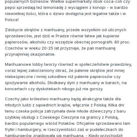
popularnych biznesów. Wielkie supermarkety obok coca-coli czy
pepsi sprzedają też lemoniadę z wyciągiem z konopi - w bardzo
niewielkiej ilości, która o dziwo dostępna jest legalnie także i w
Polsce!
Zdobycie skrętów z marihuany, przede wszystkim od ulicznych
sprzedawców, jest dziś w Pradze równie łatwe jak kupienie
papierosów, alkoholu czy wszędzie obecnej pornografii. 80 proc.
Czechów w wieku 20-25 lat przyznaje, że pali marihuanę
przynajmniej okazjonalnie.
Marihuanowe lobby tworzy również w społeczeństwie prawdziwy,
coraz lepiej zakorzeniony obraz, że palenie skrętów jest mniej
niebezpieczne i mniej szkodliwe niż palenie papierosów czy
spożywanie alkoholu. Słodkawy dym z marihuany w barach, na
koncertach czy dyskotekach nikogo już nie gorszy.
Czechy jako królestwo marihuany będą atrakcyjne także dla
młodych ludzi z sąsiednich krajów, włącznie z Polską. Kilka dni
temu czeska policja zatrzymała dwie młode dziewczyny z baru
szybkiej obsługi z Czeskiego Cieszyna na granicy z Polską,
bardzo popularnego wśród Polaków. Oficjalnie sprzedawano tam
frytki i hamburgery, w rzeczywistości zaś w pudełeczkach do
hamburgerów znajdowała się marihuana. - Kiedy przychodził