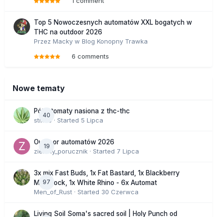
1 comment
Top 5 Nowoczesnych automatów XXL bogatych w
THC na outdoor 2026
Przez
Macky
w
Blog Konopny Trawka
6 comments
Nowe tematy
Półautomaty nasiona z thc-thc
40
stix33
· Started
5 Lipca
Outdoor automatów 2026
19
zielony_porucznik
· Started
7 Lipca
3x mix Fast Buds, 1x Fat Bastard, 1x Blackberry
97
Moonrock, 1x White Rhino - 6x Automat
Men_of_Rust
· Started
30 Czerwca
Living Soil Soma's sacred soil | Holy Punch od