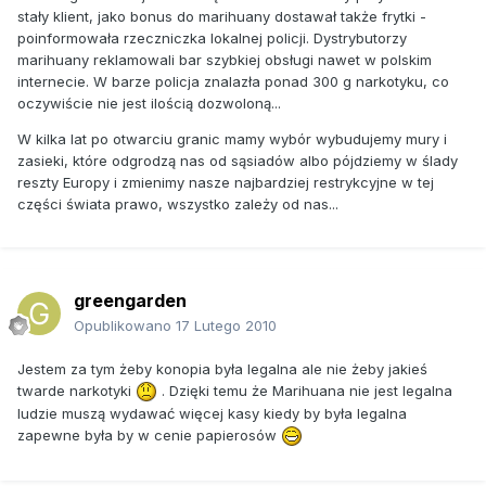
stały klient, jako bonus do marihuany dostawał także frytki -
poinformowała rzeczniczka lokalnej policji. Dystrybutorzy
marihuany reklamowali bar szybkiej obsługi nawet w polskim
internecie. W barze policja znalazła ponad 300 g narkotyku, co
oczywiście nie jest ilością dozwoloną...
W kilka lat po otwarciu granic mamy wybór wybudujemy mury i
zasieki, które odgrodzą nas od sąsiadów albo pójdziemy w ślady
reszty Europy i zmienimy nasze najbardziej restrykcyjne w tej
części świata prawo, wszystko zależy od nas...
greengarden
Opublikowano
17 Lutego 2010
Jestem za tym żeby konopia była legalna ale nie żeby jakieś
twarde narkotyki
. Dzięki temu że Marihuana nie jest legalna
ludzie muszą wydawać więcej kasy kiedy by była legalna
zapewne była by w cenie papierosów