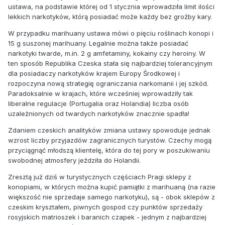
ustawa, na podstawie której od 1 stycznia wprowadziła limit ilości
lekkich narkotyków, którą posiadać może każdy bez groźby kary.
W przypadku marihuany ustawa mówi o pięciu roślinach konopi i
15 g suszonej marihuany. Legalnie można także posiadać
narkotyki twarde, m.in. 2 g amfetaminy, kokainy czy heroiny. W
ten sposób Republika Czeska stała się najbardziej tolerancyjnym
dla posiadaczy narkotyków krajem Europy Środkowej i
rozpoczyna nową strategię ograniczania narkomanii i jej szkód.
Paradoksalnie w krajach, które wcześniej wprowadziły tak
liberalne regulacje (Portugalia oraz Holandia) liczba osób
uzależnionych od twardych narkotyków znacznie spadła!
Zdaniem czeskich analityków zmiana ustawy spowoduje jednak
wzrost liczby przyjazdów zagranicznych turystów. Czechy mogą
przyciągnąć młodszą klientelę, która do tej pory w poszukiwaniu
swobodnej atmosfery jeździła do Holandii.
Zresztą już dziś w turystycznych częściach Pragi sklepy z
konopiami, w których można kupić pamiątki z marihuaną (na razie
większość nie sprzedaje samego narkotyku), są - obok sklepów z
czeskim kryształem, piwnych gospod czy punktów sprzedaży
rosyjskich matrioszek i baranich czapek - jednym z najbardziej