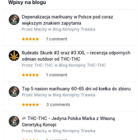
Wpisy na blogu
Depenalizacja marihuany w Polsce pod coraz
większym znakiem zapytania
Przez
Macky
w
Blog Konopny Trawka
1 comment
Rudealis Skunk #2 oraz #3 XXL – recenzja odpornych
odmian outdoor od THC-THC
Przez
THC-THC
w
Blog Konopny THC-THC
1 comment
Top 5 nasion marihuany 60-65 dni od kiełka do zbioru
Przez
Macky
w
Blog Konopny Trawka
3 comments
🌱 THC-THC - Jedyna Polska Marka z Własną
Genetyką Konopi
Przez
Macky
w
Blog Konopny Trawka