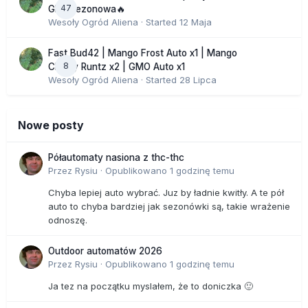
47
GHS sezonowa🔥
Wesoły Ogród Aliena
· Started
12 Maja
Fast Bud42 | Mango Frost Auto x1 | Mango
8
Cherry Runtz x2 | GMO Auto x1
Wesoły Ogród Aliena
· Started
28 Lipca
Nowe posty
Półautomaty nasiona z thc-thc
Przez
Rysiu
·
Opublikowano
1 godzinę temu
Chyba lepiej auto wybrać. Juz by ładnie kwitły. A te pół
auto to chyba bardziej jak sezonówki są, takie wrażenie
odnoszę.
Outdoor automatów 2026
Przez
Rysiu
·
Opublikowano
1 godzinę temu
Ja tez na początku myslałem, że to doniczka 🙂