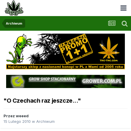
Archiwum
"O Czechach raz jeszcze..."
Przez
weeed
15 Lutego 2010
w
Archiwum