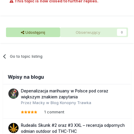
This topic is now closed to further replies.
Udostępnij
Obserwujący
0
Go to topic listing
Wpisy na blogu
Depenalizacja marihuany w Polsce pod coraz
większym znakiem zapytania
Przez
Macky
w
Blog Konopny Trawka
1 comment
Rudealis Skunk #2 oraz #3 XXL – recenzja odpornych
odmian outdoor od THC-THC