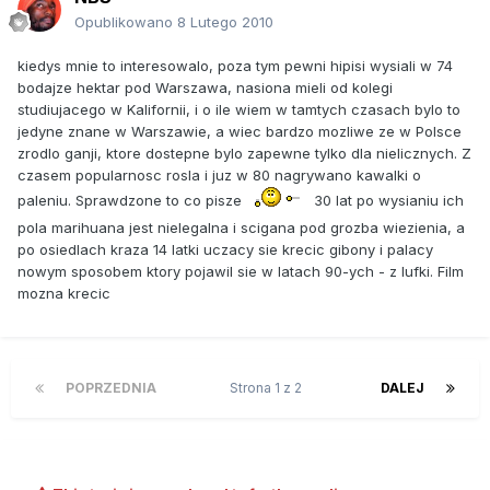
Opublikowano
8 Lutego 2010
kiedys mnie to interesowalo, poza tym pewni hipisi wysiali w 74
bodajze hektar pod Warszawa, nasiona mieli od kolegi
studiujacego w Kalifornii, i o ile wiem w tamtych czasach bylo to
jedyne znane w Warszawie, a wiec bardzo mozliwe ze w Polsce
zrodlo ganji, ktore dostepne bylo zapewne tylko dla nielicznych. Z
czasem popularnosc rosla i juz w 80 nagrywano kawalki o
paleniu. Sprawdzone to co pisze
30 lat po wysianiu ich
pola marihuana jest nielegalna i scigana pod grozba wiezienia, a
po osiedlach kraza 14 latki uczacy sie krecic gibony i palacy
nowym sposobem ktory pojawil sie w latach 90-ych - z lufki. Film
mozna krecic
POPRZEDNIA
Strona 1 z 2
DALEJ