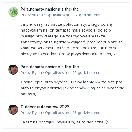
Półautomaty nasiona z thc-thc
Przez
stix33
·
Opublikowano
12 godzin temu
Ja pierwszy raz sadze półautomaty, z tego co się
naczytalem na ich temat to mają szybciej dojść o
miesiąc niby dlatego się zdecydowałem także
zobaczymy jak to będzie wyglądać, producent pisze ze
zbiór we wrześniu także no czas pokaże, jak będzie
niewypał to wiadomo że w przyszłym roku polecę z...
Półautomaty nasiona z thc-thc
Przez
Rysiu
·
Opublikowano
16 godzin temu
Chyba lepiej auto wybrać. Juz by ładnie kwitły. A te pół
auto to chyba bardziej jak sezonówki są, takie wrażenie
odnoszę.
Outdoor automatów 2026
Przez
Rysiu
·
Opublikowano
16 godzin temu
Ja tez na początku myslałem, że to doniczka 🙂