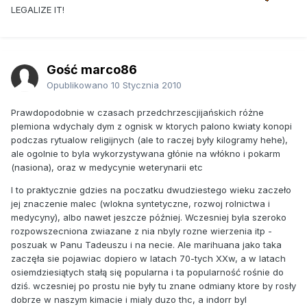
LEGALIZE IT!
Gość marco86
Opublikowano
10 Stycznia 2010
Prawdopodobnie w czasach przedchrzescjijańskich różne
plemiona wdychaly dym z ognisk w ktorych palono kwiaty konopi
podczas rytualow religijnych (ale to raczej były kilogramy hehe),
ale ogolnie to byla wykorzystywana głónie na włókno i pokarm
(nasiona), oraz w medycynie weterynarii etc
I to praktycznie gdzies na poczatku dwudziestego wieku zaczeło
jej znaczenie malec (wlokna syntetyczne, rozwoj rolnictwa i
medycyny), albo nawet jeszcze później. Wczesniej byla szeroko
rozpowszecniona zwiazane z nia nbyly rozne wierzenia itp -
poszuak w Panu Tadeuszu i na necie. Ale marihuana jako taka
zaczęła sie pojawiac dopiero w latach 70-tych XXw, a w latach
osiemdziesiątych stałą się popularna i ta popularność rośnie do
dziś. wczesniej po prostu nie były tu znane odmiany ktore by rosły
dobrze w naszym kimacie i mialy duzo thc, a indorr byl