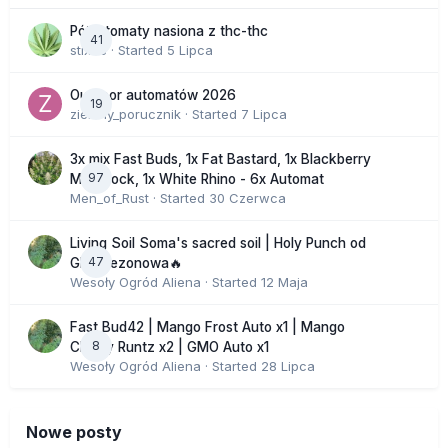
Półautomaty nasiona z thc-thc
41
stix33
· Started
5 Lipca
Outdoor automatów 2026
19
zielony_porucznik
· Started
7 Lipca
3x mix Fast Buds, 1x Fat Bastard, 1x Blackberry
97
Moonrock, 1x White Rhino - 6x Automat
Men_of_Rust
· Started
30 Czerwca
Living Soil Soma's sacred soil | Holy Punch od
47
GHS sezonowa🔥
Wesoły Ogród Aliena
· Started
12 Maja
Fast Bud42 | Mango Frost Auto x1 | Mango
8
Cherry Runtz x2 | GMO Auto x1
Wesoły Ogród Aliena
· Started
28 Lipca
Nowe posty