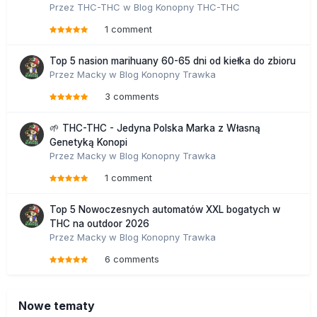
Przez
THC-THC
w
Blog Konopny THC-THC
1 comment
Top 5 nasion marihuany 60-65 dni od kiełka do zbioru
Przez
Macky
w
Blog Konopny Trawka
3 comments
🌱 THC-THC - Jedyna Polska Marka z Własną
Genetyką Konopi
Przez
Macky
w
Blog Konopny Trawka
1 comment
Top 5 Nowoczesnych automatów XXL bogatych w
THC na outdoor 2026
Przez
Macky
w
Blog Konopny Trawka
6 comments
Nowe tematy