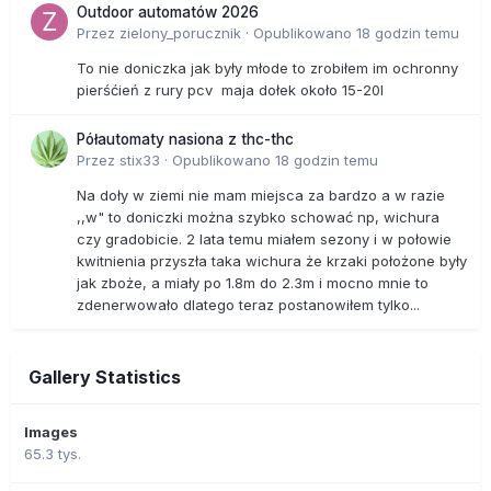
Outdoor automatów 2026
Przez
zielony_porucznik
·
Opublikowano
18 godzin temu
To nie doniczka jak były młode to zrobiłem im ochronny
pierśćień z rury pcv maja dołek około 15-20l
Półautomaty nasiona z thc-thc
Przez
stix33
·
Opublikowano
18 godzin temu
Na doły w ziemi nie mam miejsca za bardzo a w razie
,,w" to doniczki można szybko schować np, wichura
czy gradobicie. 2 lata temu miałem sezony i w połowie
kwitnienia przyszła taka wichura że krzaki położone były
jak zboże, a miały po 1.8m do 2.3m i mocno mnie to
zdenerwowało dlatego teraz postanowiłem tylko...
Gallery Statistics
Images
65.3 tys.