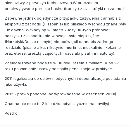
niemozliwy z przyczyn technicznych.W prl czasem
przchwytywano pare klo hashu (tranzyt) z azji i afryki na zachod.
Zapewne jednak pojedyncze przypadku zażywenia cannabis z
eksportu z zachodu (Hiszpania) lub bliskiego wschodu znane były
juz dawno. Witkacy np w latach 20czy 30-tych próbował
haszyszu z eksportu, ale w swojej ostatniej książce
(Narkotyki/Dusze niemyte) nie poświęcił cannabis żadnego
rozdziału (pisał o alku, nikotynie, morfinie, meskalinie i kokainie
oraz eterze, zresztą część tych rozdziałó pisali inni autorzy).
Zdelegalizowano bodajze w 86 roku razem z makiem. A od 97
roku po zmnianie ustawy nastąpiła penalizacja w praktyce.
2011 legalizacja do celów medycznych i depenalizacja posiadania
jako używki.
2012 - prawo podobne jak wprowadzone w czechach 2010:)
Chacha ale mnie te 2 lole dzis optymistycznie nastawiły;)
Pozdro