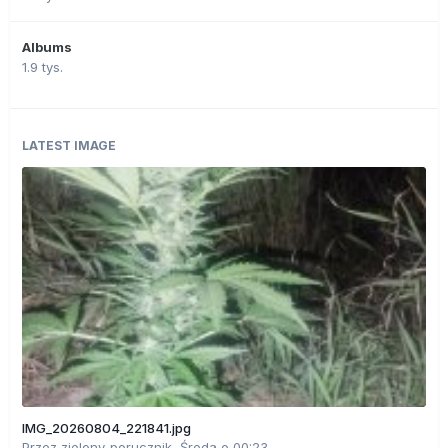
Albums
1.9 tys.
LATEST IMAGE
IMG_20260804_221841.jpg
Przez
zielony_porucznik
,
Środa o 00:23