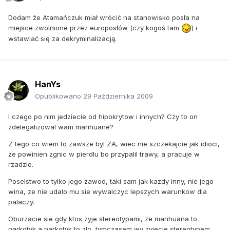
Dodam że Atamańczuk miał wrócić na stanowisko posła na
miejsce zwolnione przez europosłów (czy kogoś tam
) i
wstawiać się za dekryminalizacją.
HanYs
Opublikowano
29 Października 2009
I czego po nim jedziecie od hipokrytow i innych? Czy to on
zdelegalizowal wam marihuane?
Z tego co wiem to zawsze byl ZA, wiec nie szczekajcie jak idioci,
ze powinien zgnic w pierdlu bo przypalil trawy, a pracuje w
rzadzie.
Poselstwo to tylko jego zawod, taki sam jak kazdy inny, nie jego
wina, ze nie udalo mu sie wywalczyc lepszych warunkow dla
palaczy.
Oburzacie sie gdy ktos zyje stereotypami, ze marihuana to
narkotyk a narkotyk to zlo, tymczasem wy zyjecie stereotypem