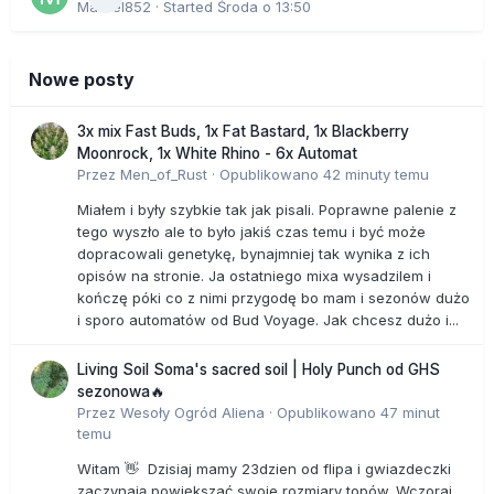
Marcel852
· Started
Środa o 13:50
Nowe posty
3x mix Fast Buds, 1x Fat Bastard, 1x Blackberry
Moonrock, 1x White Rhino - 6x Automat
Przez
Men_of_Rust
·
Opublikowano
42 minuty temu
Miałem i były szybkie tak jak pisali. Poprawne palenie z
tego wyszło ale to było jakiś czas temu i być może
dopracowali genetykę, bynajmniej tak wynika z ich
opisów na stronie. Ja ostatniego mixa wysadzilem i
kończę póki co z nimi przygodę bo mam i sezonów dużo
i sporo automatów od Bud Voyage. Jak chcesz dużo i...
Living Soil Soma's sacred soil | Holy Punch od GHS
sezonowa🔥
Przez
Wesoły Ogród Aliena
·
Opublikowano
47 minut
temu
Witam 👋 Dzisiaj mamy 23dzien od flipa i gwiazdeczki
zaczynają powiększać swoje rozmiary topów. Wczoraj