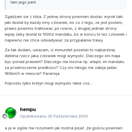
tam jego parti
Zgadzam sie z toba. Z jednej strony powinien dostac wyrok taki
jaki dostal by kazdy inny czlowiek, bo co z tego, ze jest poslem,
prawo powinno traktowac po rowno, z drugiej jednak strony
lepiej zeby dostal te 1000zl mandatu, bo w koncu to tez czlowiek i
napewno nie chce odsiadywac za przypalanie trawy.
Ze tak dodam, uwazam, iz immunitet poselski to najbardziej
debilna rzecz jaka czlowiek mogl wymyslic. Dlaczego oni maja
byc ponad prawem? Dlaczego nie mozna np. wlepic im mandatu
za przekroczenie predkosci? Czy oni nikogo nie zabija jadac
160km/h w miescie? Paranoja.
Poprostu tylko kretyn mogl wymyslic takie cos...
hempu
Opublikowano
30 Października 2009
a ja w ogóle nie rozumiem jak można pisać ,że gościu powinien