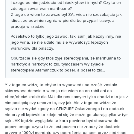
I czego po nim jedziecie od hipokrytow i innych? Czy to on
zdelegalizowal wam marihuane?
Z tego co wiem to zawsze byl ZA, wiec nie szczekajcie jak
idioci, ze powinien zgnic w pierdlu bo przypalil trawy, a
pracuje w rzadzie.
Poselstwo to tylko jego zawod, taki sam jak kazdy inny, nie
jego wina, ze nie udalo mu sie wywalczyc lepszych
warunkow dla palaczy.
Oburzacie sie gdy ktos zyje stereotypami, ze marihuana to
narkotyk a narkotyk to zlo, tymczasem wy zyjecie
stereotypem Atamanczuk to posel, a posel to zlo...
Y z tego co widzę to chyba ta wypowiedz po cześći została
skierowana domnie a wiec ja nie wiem co on robił ani co
chce/chciał zrobić dla MJ i dla nas samych tylko chodzi o to jak z
nim postąpią czy umorza to, czy jak. Ale z tego co widze że
sędzia nie wydał zgody na CENZURE Oskarżonego i na dodatek
nie przyjeli łapówki to zdaje mi się że może go ukarają tylko w tym
sęk JAK będzie wyglądała ta kara powinna być stosowna do
popełnionego czynu to że jest posłem nie znaczy że dostanie
grzywne 1000zł mandatu czy pogrożenia palcem przez sędziego