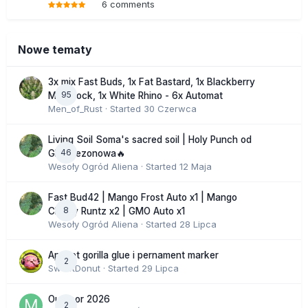
6 comments
Nowe tematy
3x mix Fast Buds, 1x Fat Bastard, 1x Blackberry
95
Moonrock, 1x White Rhino - 6x Automat
Men_of_Rust
· Started
30 Czerwca
Living Soil Soma's sacred soil | Holy Punch od
46
GHS sezonowa🔥
Wesoły Ogród Aliena
· Started
12 Maja
Fast Bud42 | Mango Frost Auto x1 | Mango
8
Cherry Runtz x2 | GMO Auto x1
Wesoły Ogród Aliena
· Started
28 Lipca
Apricot gorilla glue i pernament marker
2
SweetDonut
· Started
29 Lipca
Outdoor 2026
2