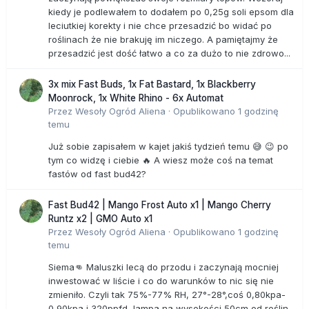
kiedy je podlewałem to dodałem po 0,25g soli epsom dla
leciutkiej korekty i nie chce przesadzić bo widać po
roślinach że nie brakuję im niczego. A pamiętajmy że
przesadzić jest dość łatwo a co za dużo to nie zdrowo...
3x mix Fast Buds, 1x Fat Bastard, 1x Blackberry
Moonrock, 1x White Rhino - 6x Automat
Przez
Wesoły Ogród Aliena
·
Opublikowano
1 godzinę
temu
Już sobie zapisałem w kajet jakiś tydzień temu 😅 😉 po
tym co widzę i ciebie 🔥 A wiesz może coś na temat
fastów od fast bud42?
Fast Bud42 | Mango Frost Auto x1 | Mango Cherry
Runtz x2 | GMO Auto x1
Przez
Wesoły Ogród Aliena
·
Opublikowano
1 godzinę
temu
Siema👊 Maluszki lecą do przodu i zaczynają mocniej
inwestować w liście i co do warunków to nic się nie
zmieniło. Czyli tak 75%-77% RH, 27°-28°,coś 0,80kpa-
0,90kpa i 320ppfd, lampa na wysokości 50cm od roślin.