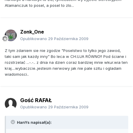
Atamanczuk to posel, a posel to zlo...
Zonk_One
Opublikowano
29 Października 2009
Z tym zdaniem sie nie zgodze "Poselstwo to tylko jego zawod,
taki sam jak kazdy inny" Bo leca w CH.UJA RÓWNO!! Pod ściane i
rozstrzelać ...-.-.. z dnia na dzien coraz bardziej mnie wkur.wia ten
kraj....wybaczcie..jestesm nerwowy jak nie pale szitu i ogladam
wiadomosci..
Gość RAFAŁ
Opublikowano
29 Października 2009
HanYs napisał(a):