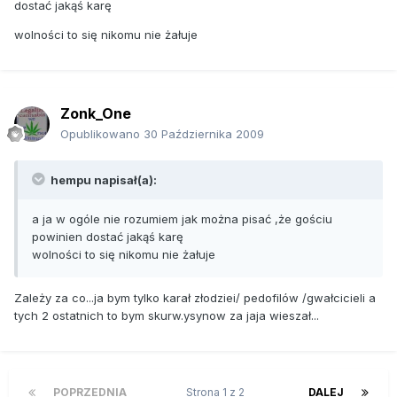
dostać jakąś karę
wolności to się nikomu nie żałuje
Zonk_One
Opublikowano
30 Października 2009
hempu napisał(a):
a ja w ogóle nie rozumiem jak można pisać ,że gościu
powinien dostać jakąś karę
wolności to się nikomu nie żałuje
Zależy za co...ja bym tylko karał złodziei/ pedofilów /gwałcicieli a
tych 2 ostatnich to bym skurw.ysynow za jaja wieszał...
POPRZEDNIA
Strona 1 z 2
DALEJ