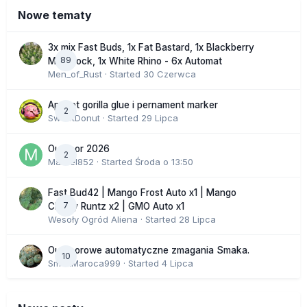
Nowe tematy
3x mix Fast Buds, 1x Fat Bastard, 1x Blackberry
89
Moonrock, 1x White Rhino - 6x Automat
Men_of_Rust
· Started
30 Czerwca
Apricot gorilla glue i pernament marker
2
SweetDonut
· Started
29 Lipca
Outdoor 2026
2
Marcel852
· Started
Środa o 13:50
Fast Bud42 | Mango Frost Auto x1 | Mango
7
Cherry Runtz x2 | GMO Auto x1
Wesoły Ogród Aliena
· Started
28 Lipca
Outdoorowe automatyczne zmagania Smaka.
10
SmakMaroca999
· Started
4 Lipca