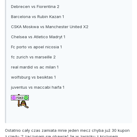
Debrecen vs Fiorentina 2
Barcelona vs Rubin Kazan 1
CSKA Moskwa vs Manchester United X2
Chelsea vs Atletico Madryt 1
Fc porto vs apoel nicosia 1
fc zurich vs marseille 2
real mardid vs ac milan 1
wolfsburg vs besiktas 1
juventus vs maccabi haifa 1
Ostatnio cały czas zamiata mnie jeden mecz chyba już 30 kupon
z rzędu :? zaczynam się obawiać że w związku z kryzysem