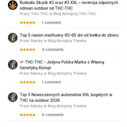
Rudealis Skunk #2 oraz #3 XXL – recenzja odpornych
odmian outdoor od THC-THC
Przez
THC-THC
w
Blog Konopny THC-THC
1 comment
Top 5 nasion marihuany 60-65 dni od kiełka do zbioru
Przez
Macky
w
Blog Konopny Trawka
3 comments
🌱 THC-THC - Jedyna Polska Marka z Własną
Genetyką Konopi
Przez
Macky
w
Blog Konopny Trawka
1 comment
Top 5 Nowoczesnych automatów XXL bogatych w
THC na outdoor 2026
Przez
Macky
w
Blog Konopny Trawka
6 comments