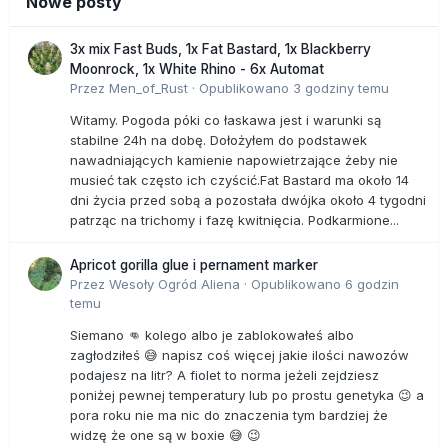
Nowe posty
3x mix Fast Buds, 1x Fat Bastard, 1x Blackberry
Moonrock, 1x White Rhino - 6x Automat
Przez
Men_of_Rust
·
Opublikowano
3 godziny temu
Witamy. Pogoda póki co łaskawa jest i warunki są
stabilne 24h na dobę. Dołożyłem do podstawek
nawadniających kamienie napowietrzające żeby nie
musieć tak często ich czyścić.Fat Bastard ma około 14
dni życia przed sobą a pozostała dwójka około 4 tygodni
patrząc na trichomy i fazę kwitnięcia. Podkarmione...
Apricot gorilla glue i pernament marker
Przez
Wesoły Ogród Aliena
·
Opublikowano
6 godzin
temu
Siemano 👊 kolego albo je zablokowałeś albo
zagłodziłeś 😅 napisz coś więcej jakie ilości nawozów
podajesz na litr? A fiolet to norma jeżeli zejdziesz
poniżej pewnej temperatury lub po prostu genetyka 😉 a
pora roku nie ma nic do znaczenia tym bardziej że
widzę że one są w boxie 😅 😉