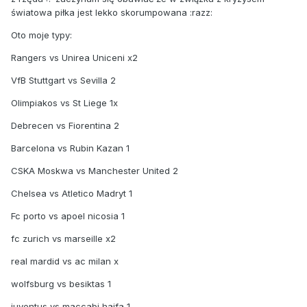
światowa piłka jest lekko skorumpowana :razz:
Oto moje typy:
Rangers vs Unirea Uniceni x2
VfB Stuttgart vs Sevilla 2
Olimpiakos vs St Liege 1x
Debrecen vs Fiorentina 2
Barcelona vs Rubin Kazan 1
CSKA Moskwa vs Manchester United 2
Chelsea vs Atletico Madryt 1
Fc porto vs apoel nicosia 1
fc zurich vs marseille x2
real mardid vs ac milan x
wolfsburg vs besiktas 1
juventus vs maccabi haifa 1