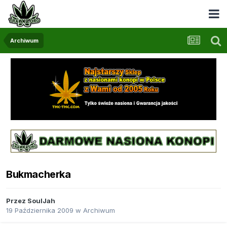
Archiwum
Bukmacherka
Przez
SoulJah
19 Października 2009
w
Archiwum