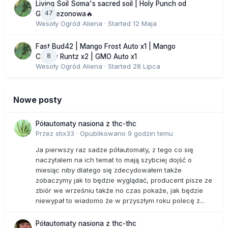
Living Soil Soma's sacred soil | Holy Punch od
47
GHS sezonowa🔥
Wesoły Ogród Aliena
· Started
12 Maja
Fast Bud42 | Mango Frost Auto x1 | Mango
8
Cherry Runtz x2 | GMO Auto x1
Wesoły Ogród Aliena
· Started
28 Lipca
Nowe posty
Półautomaty nasiona z thc-thc
Przez
stix33
·
Opublikowano
9 godzin temu
Ja pierwszy raz sadze półautomaty, z tego co się
naczytalem na ich temat to mają szybciej dojść o
miesiąc niby dlatego się zdecydowałem także
zobaczymy jak to będzie wyglądać, producent pisze ze
zbiór we wrześniu także no czas pokaże, jak będzie
niewypał to wiadomo że w przyszłym roku polecę z...
Półautomaty nasiona z thc-thc