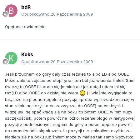
bdR
Opublikowano
20 Października 2009
Opętanie ewidentnie
Koks
Opublikowano
20 Października 2009
Jeśli brzuchem do góry cały czas leżałeś to albo LD albo OOBE.
Może całe to zejście po etopiryne i ten ból już właśnie śniłeś. Sam
ćwiczę to OOBE i staram się je mieć ale jak dotąd udało mi się
raz(LD albo OOBE do dzisiaj nie wiem
) i właśnie wyglądało to
tak, leże na plecach(ogólnie pozycja i próba wprowadzenia się w
stan relaksacji czyli to co zazwyczaj do OOBE) potem błysk i
widzę jak idę spać kładę się na boku itp potem OOBE w nim duży
szczękościsk, potem powrót na łóżko, leżenie błogo w nietypowej
pozycji z podniesionymi nogami do góry a potem dopiero powrót
do normalności i się okazało że pozycji nie zmieniłem czyli to ze
kładłem się na boku już śniłem może ty miałeś tak samo wszystko