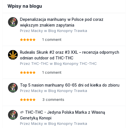
Wpisy na blogu
Depenalizacja marihuany w Polsce pod coraz
większym znakiem zapytania
Przez
Macky
w
Blog Konopny Trawka
1 comment
Rudealis Skunk #2 oraz #3 XXL – recenzja odpornych
odmian outdoor od THC-THC
Przez
THC-THC
w
Blog Konopny THC-THC
1 comment
Top 5 nasion marihuany 60-65 dni od kiełka do zbioru
Przez
Macky
w
Blog Konopny Trawka
3 comments
🌱 THC-THC - Jedyna Polska Marka z Własną
Genetyką Konopi
Przez
Macky
w
Blog Konopny Trawka