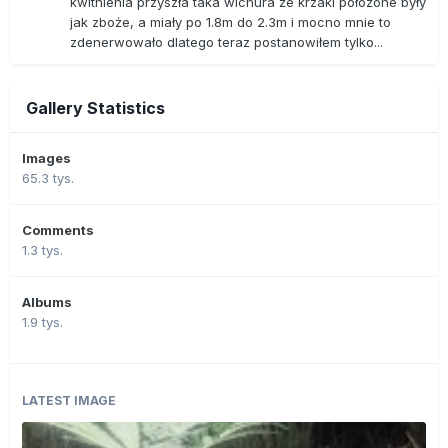
kwitnienia przyszła taka wichura że krzaki położone były
jak zboże, a miały po 1.8m do 2.3m i mocno mnie to
zdenerwowało dlatego teraz postanowiłem tylko...
Gallery Statistics
Images
65.3 tys.
Comments
1.3 tys.
Albums
1.9 tys.
LATEST IMAGE