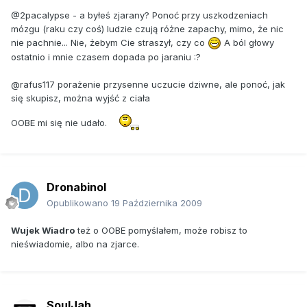
@2pacalypse - a byłeś zjarany? Ponoć przy uszkodzeniach
mózgu (raku czy coś) ludzie czują różne zapachy, mimo, że nic
nie pachnie... Nie, żebym Cie straszył, czy co
A ból głowy
ostatnio i mnie czasem dopada po jaraniu :?
@rafus117 porażenie
przysenne
uczucie dziwne, ale ponoć, jak
się skupisz, można wyjść z ciała
OOBE mi się nie udało.
Dronabinol
Opublikowano
19 Października 2009
Wujek Wiadro
też o OOBE pomyślałem, może robisz to
nieświadomie, albo na zjarce.
SoulJah