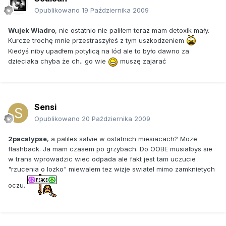
Opublikowano
19 Października 2009
Wujek Wiadro
, nie ostatnio nie paliłem teraz mam detoxik mały.
Kurcze trochę mnie przestraszyłeś z tym uszkodzeniem
Kiedyś niby upadłem potylicą na lód ale to było dawno za
dzieciaka chyba że ch.. go wie
muszę zajarać
Sensi
Opublikowano
20 Października 2009
2pacalypse
, a paliles salvie w ostatnich miesiacach? Moze
flashback. Ja mam czasem po grzybach. Do OOBE musialbys sie
w trans wprowadzic wiec odpada ale fakt jest tam uczucie
"rzucenia o lozko" miewalem tez wizje swiatel mimo zamknietych
oczu.