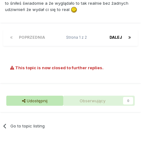
to śniłeś świadomie a że wyglądało to tak realnie bez żadnych
udziwnień że wydał ci się to real
POPRZEDNIA
Strona 1 z 2
DALEJ
This topic is now closed to further replies.
Udostępnij
Obserwujący
0
Go to topic listing