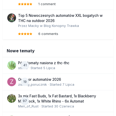
1 comment
Top 5 Nowoczesnych automatów XXL bogatych w
THC na outdoor 2026
Przez
Macky
w
Blog Konopny Trawka
6 comments
Nowe tematy
Półautomaty nasiona z thc-thc
41
stix33
· Started
5 Lipca
Outdoor automatów 2026
19
zielony_porucznik
· Started
7 Lipca
3x mix Fast Buds, 1x Fat Bastard, 1x Blackberry
97
Moonrock, 1x White Rhino - 6x Automat
Men_of_Rust
· Started
30 Czerwca