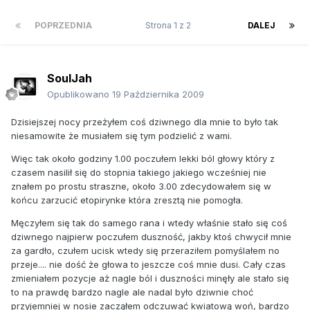
POPRZEDNIA
Strona 1 z 2
DALEJ
SoulJah
Opublikowano
19 Października 2009
Dzisiejszej nocy przeżyłem coś dziwnego dla mnie to było tak
niesamowite że musiałem się tym podzielić z wami.
Więc tak około godziny 1.00 poczułem lekki ból głowy który z
czasem nasilił się do stopnia takiego jakiego wcześniej nie
znałem po prostu straszne, około 3.00 zdecydowałem się w
końcu zarzucić etopirynke która zresztą nie pomogła.
Męczyłem się tak do samego rana i wtedy właśnie stało się coś
dziwnego najpierw poczułem duszność, jakby ktoś chwycił mnie
za gardło, czułem ucisk wtedy się przeraziłem pomyślałem no
przeje.... nie dość że głowa to jeszcze coś mnie dusi. Cały czas
zmieniałem pozycje aż nagle ból i duszności minęły ale stało się
to na prawdę bardzo nagle ale nadal było dziwnie choć
przyjemniej w nosie zacząłem odczuwać kwiatową woń, bardzo