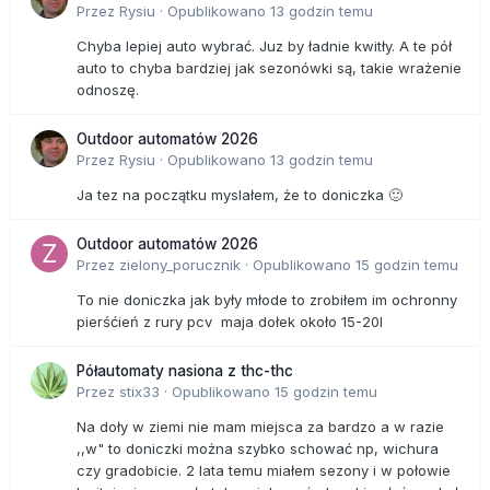
Przez
Rysiu
·
Opublikowano
13 godzin temu
Chyba lepiej auto wybrać. Juz by ładnie kwitły. A te pół
auto to chyba bardziej jak sezonówki są, takie wrażenie
odnoszę.
Outdoor automatów 2026
Przez
Rysiu
·
Opublikowano
13 godzin temu
Ja tez na początku myslałem, że to doniczka 🙂
Outdoor automatów 2026
Przez
zielony_porucznik
·
Opublikowano
15 godzin temu
To nie doniczka jak były młode to zrobiłem im ochronny
pierśćień z rury pcv maja dołek około 15-20l
Półautomaty nasiona z thc-thc
Przez
stix33
·
Opublikowano
15 godzin temu
Na doły w ziemi nie mam miejsca za bardzo a w razie
,,w" to doniczki można szybko schować np, wichura
czy gradobicie. 2 lata temu miałem sezony i w połowie