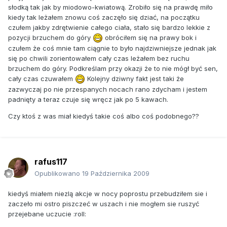
słodką tak jak by miodowo-kwiatową. Zrobiło się na prawdę miło
kiedy tak leżałem znowu coś zaczęło się dziać, na początku
czułem jakby zdrętwienie całego ciała, stało się bardzo lekkie z
pozycji brzuchem do góry
obróciłem się na prawy bok i
czułem że coś mnie tam ciągnie to było najdziwniejsze jednak jak
się po chwili zorientowałem cały czas leżałem bez ruchu
brzuchem do góry. Podkreślam przy okazji że to nie mógł być sen,
cały czas czuwałem
Kolejny dziwny fakt jest taki że
zazwyczaj po nie przespanych nocach rano zdycham i jestem
padnięty a teraz czuje się wręcz jak po 5 kawach.
Czy ktoś z was miał kiedyś takie coś albo coś podobnego??
rafus117
Opublikowano
19 Października 2009
kiedyś miałem niezlą akcje w nocy poprostu przebudziłem sie i
zaczeło mi ostro piszczeć w uszach i nie mogłem sie ruszyć
przejebane uczucie :roll: