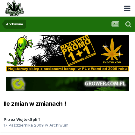
Archiwum
Ile zmian w zmianach !
Przez
WojtekSpliff
17 Października 2009
w
Archiwum