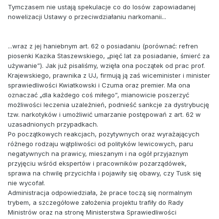
Tymczasem nie ustają spekulacje co do losów zapowiadanej
nowelizacji Ustawy o przeciwdziałaniu narkomanii...
...wraz z jej haniebnym art. 62 o posiadaniu (porównać: refren
piosenki Kazika Staszewskiego, „pięć lat za posiadanie, śmierć za
używanie”). Jak już pisaliśmy, wzięła ona początek od prac prof.
Krajewskiego, prawnika z UJ, firmują ją zaś wiceminister i minister
sprawiedliwości Kwiatkowski i Czuma oraz premier. Ma ona
oznaczać „dla każdego coś miłego”, mianowicie poszerzyć
możliwości leczenia uzależnień, podnieść sankcje za dystrybucję
tzw. narkotyków i umożliwić umarzanie postępowań z art. 62 w
uzasadnionych przypadkach.
Po początkowych reakcjach, pozytywnych oraz wyrażających
różnego rodzaju wątpliwości od polityków lewicowych, paru
negatywnych na prawicy, mieszanym i na ogół przyjaznym
przyjęciu wśród ekspertów i pracowników pozarządówek,
sprawa na chwilę przycichła i pojawiły się obawy, czy Tusk się
nie wycofał.
Administracja odpowiedziała, że prace toczą się normalnym
trybem, a szczegółowe założenia projektu trafiły do Rady
Ministrów oraz na stronę Ministerstwa Sprawiedliwości