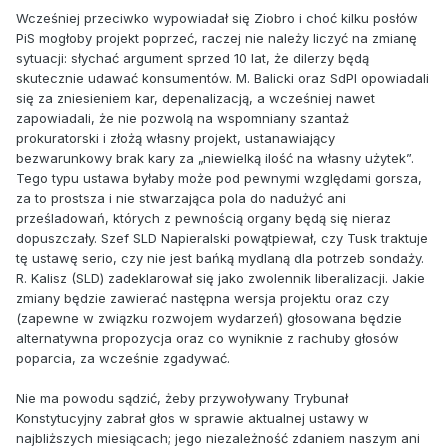
Wcześniej przeciwko wypowiadał się Ziobro i choć kilku posłów
PiS mogłoby projekt poprzeć, raczej nie należy liczyć na zmianę
sytuacji: słychać argument sprzed 10 lat, że dilerzy będą
skutecznie udawać konsumentów. M. Balicki oraz SdPl opowiadali
się za zniesieniem kar, depenalizacją, a wcześniej nawet
zapowiadali, że nie pozwolą na wspomniany szantaż
prokuratorski i złożą własny projekt, ustanawiający
bezwarunkowy brak kary za „niewielką ilość na własny użytek”.
Tego typu ustawa byłaby może pod pewnymi względami gorsza,
za to prostsza i nie stwarzająca pola do nadużyć ani
prześladowań, których z pewnością organy będą się nieraz
dopuszczały. Szef SLD Napieralski powątpiewał, czy Tusk traktuje
tę ustawę serio, czy nie jest bańką mydlaną dla potrzeb sondaży.
R. Kalisz (SLD) zadeklarował się jako zwolennik liberalizacji. Jakie
zmiany będzie zawierać następna wersja projektu oraz czy
(zapewne w związku rozwojem wydarzeń) głosowana będzie
alternatywna propozycja oraz co wyniknie z rachuby głosów
poparcia, za wcześnie zgadywać.
Nie ma powodu sądzić, żeby przywoływany Trybunał
Konstytucyjny zabrał głos w sprawie aktualnej ustawy w
najbliższych miesiącach; jego niezależność zdaniem naszym ani