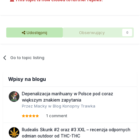
Udostępnij
Obserwujący
0
Go to topic listing
Wpisy na blogu
Depenalizacja marihuany w Polsce pod coraz
większym znakiem zapytania
Przez
Macky
w
Blog Konopny Trawka
1 comment
Rudealis Skunk #2 oraz #3 XXL – recenzja odpornych
odmian outdoor od THC-THC