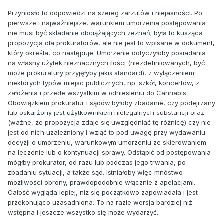
Przyniosło to odpowiedzi na szereg zarzutów i niejasności. Po
pierwsze i najważniejsze, warunkiem umorzenia postępowania
nie musi być składanie obciążających zeznań; była to kusząca
propozycja dla prokuratorów, ale nie jest to wpisane w dokument,
który określa, co następuje. Umorzenie dotyczyłoby posiadania
na własny użytek nieznacznych ilości (niezdefiniowanych, być
może prokuratury przyjęłyby jakiś standard), z wyłączeniem
niektórych typów miejsc publicznych, np. szkół, koncertów, z
założenia i przede wszystkim w odniesieniu do Cannabis.
Obowiązkiem prokuratur i sądów byłoby zbadanie, czy podejrzany
lub oskarżony jest użytkownikiem nielegalnych substancji oraz
(ważne, że propozycja zdaje się uwzględniać tę różnicę) czy nie
jest od nich uzależniony i wziąć to pod uwagę przy wydawaniu
decyzji o umorzeniu, warunkowym umorzeniu ze skierowaniem
na leczenie lub o kontynuacji sprawy. Odstąpić od postępowania
mógłby prokurator, od razu lub podczas jego trwania, po
zbadaniu sytuacji, a także sąd. Istniałoby więc mnóstwo
możliwości obrony, prawdopodobnie włącznie z apelacjami.
Całość wygląda lepiej, niż się początkowo zapowiadała i jest
przekonująco uzasadniona. To na razie wersja bardziej niż
wstępna i jeszcze wszystko się może wydarzyć.