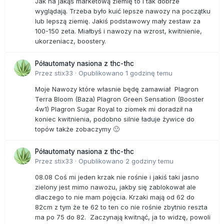
Jak na jakąś marketową ziemię to i tak dobrze
wyglądają. Trzeba było kuić lepsze nawozy na początku
lub lepszą ziemię. Jakiś podstawowy mały zestaw za
100-150 zeta. Miałbyś i nawozy na wzrost, kwitnienie,
ukorzeniacz, boostery.
Półautomaty nasiona z thc-thc
Przez
stix33
·
Opublikowano
1 godzinę temu
Moje Nawozy które własnie będę zamawiał Plagron
Terra Bloom (Baza) Plagron Green Sensation (Booster
4w1) Plagron Sugar Royal to ziomek mi doradził na
koniec kwitnienia, podobno silnie ładuje żywice do
topów także zobaczymy 🙂
Półautomaty nasiona z thc-thc
Przez
stix33
·
Opublikowano
2 godziny temu
08.08 Coś mi jeden krzak nie rośnie i jakiś taki jasno
zielony jest mimo nawozu, jakby się zablokował ale
dlaczego to nie mam pojęcia. Krzaki mają od 62 do
82cm z tym że te 62 to ten co nie rośnie zbytnio reszta
ma po 75 do 82. Zaczynają kwitnąć, ja to widzę, powoli