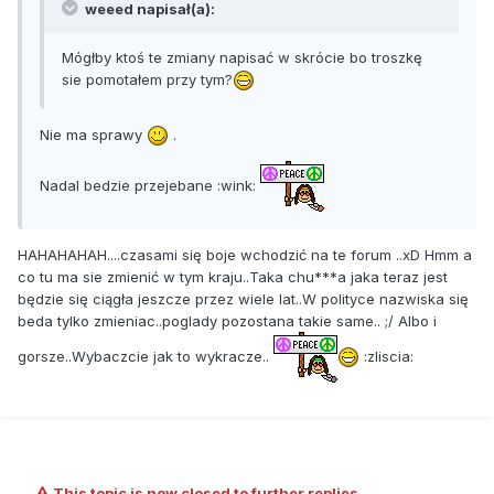
weeed napisał(a):
Mógłby ktoś te zmiany napisać w skrócie bo troszkę
sie pomotałem przy tym?
Nie ma sprawy
.
Nadal bedzie przejebane :wink:
HAHAHAHAH....czasami się boje wchodzić na te forum ..xD Hmm a
co tu ma sie zmienić w tym kraju..Taka chu***a jaka teraz jest
będzie się ciągła jeszcze przez wiele lat..W polityce nazwiska się
beda tylko zmieniac..poglady pozostana takie same.. ;/ Albo i
gorsze..Wybaczcie jak to wykracze..
:zliscia:
This topic is now closed to further replies.