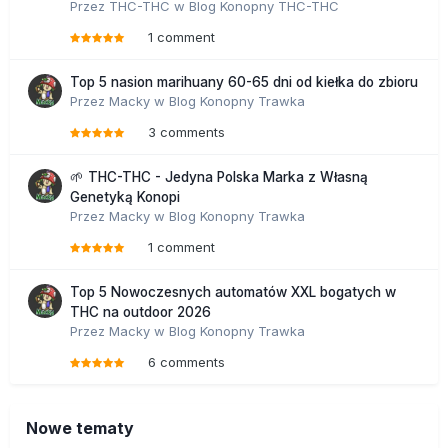
Przez
THC-THC
w
Blog Konopny THC-THC
1 comment
Top 5 nasion marihuany 60-65 dni od kiełka do zbioru
Przez
Macky
w
Blog Konopny Trawka
3 comments
🌱 THC-THC - Jedyna Polska Marka z Własną
Genetyką Konopi
Przez
Macky
w
Blog Konopny Trawka
1 comment
Top 5 Nowoczesnych automatów XXL bogatych w
THC na outdoor 2026
Przez
Macky
w
Blog Konopny Trawka
6 comments
Nowe tematy