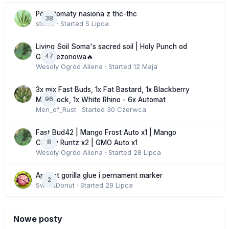
Półautomaty nasiona z thc-thc
38
stix33
· Started
5 Lipca
Living Soil Soma's sacred soil | Holy Punch od
47
GHS sezonowa🔥
Wesoły Ogród Aliena
· Started
12 Maja
3x mix Fast Buds, 1x Fat Bastard, 1x Blackberry
96
Moonrock, 1x White Rhino - 6x Automat
Men_of_Rust
· Started
30 Czerwca
Fast Bud42 | Mango Frost Auto x1 | Mango
8
Cherry Runtz x2 | GMO Auto x1
Wesoły Ogród Aliena
· Started
28 Lipca
Apricot gorilla glue i pernament marker
2
SweetDonut
· Started
29 Lipca
Nowe posty