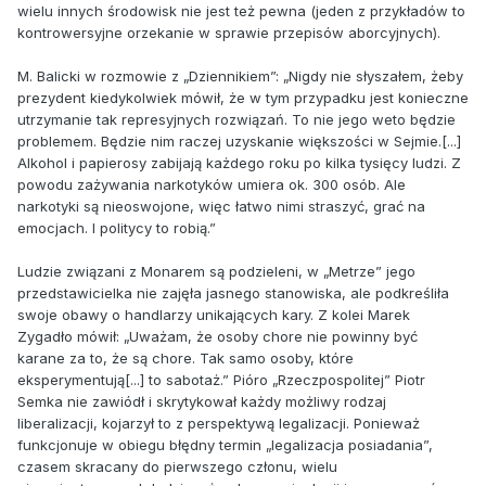
wielu innych środowisk nie jest też pewna (jeden z przykładów to
kontrowersyjne orzekanie w sprawie przepisów aborcyjnych).
M. Balicki w rozmowie z „Dziennikiem”: „Nigdy nie słyszałem, żeby
prezydent kiedykolwiek mówił, że w tym przypadku jest konieczne
utrzymanie tak represyjnych rozwiązań. To nie jego weto będzie
problemem. Będzie nim raczej uzyskanie większości w Sejmie.[...]
Alkohol i papierosy zabijają każdego roku po kilka tysięcy ludzi. Z
powodu zażywania narkotyków umiera ok. 300 osób. Ale
narkotyki są nieoswojone, więc łatwo nimi straszyć, grać na
emocjach. I politycy to robią.”
Ludzie związani z Monarem są podzieleni, w „Metrze” jego
przedstawicielka nie zajęła jasnego stanowiska, ale podkreśliła
swoje obawy o handlarzy unikających kary. Z kolei Marek
Zygadło mówił: „Uważam, że osoby chore nie powinny być
karane za to, że są chore. Tak samo osoby, które
eksperymentują[...] to sabotaż.” Pióro „Rzeczpospolitej” Piotr
Semka nie zawiódł i skrytykował każdy możliwy rodzaj
liberalizacji, kojarzył to z perspektywą legalizacji. Ponieważ
funkcjonuje w obiegu błędny termin „legalizacja posiadania”,
czasem skracany do pierwszego członu, wielu