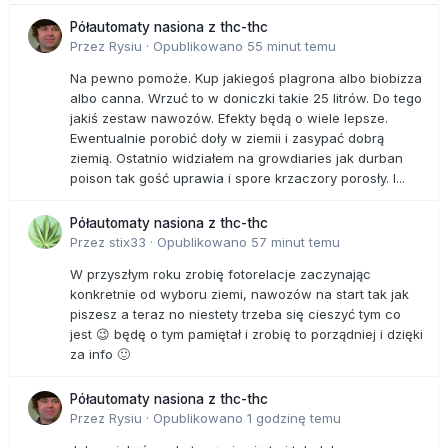
Półautomaty nasiona z thc-thc
Przez
Rysiu
·
Opublikowano
55 minut temu
Na pewno pomoże. Kup jakiegoś plagrona albo biobizza
albo canna. Wrzuć to w doniczki takie 25 litrów. Do tego
jakiś zestaw nawozów. Efekty będą o wiele lepsze.
Ewentualnie porobić doły w ziemii i zasypać dobrą
ziemią. Ostatnio widziałem na growdiaries jak durban
poison tak gość uprawia i spore krzaczory porosły. I...
Półautomaty nasiona z thc-thc
Przez
stix33
·
Opublikowano
57 minut temu
W przyszłym roku zrobię fotorelacje zaczynając
konkretnie od wyboru ziemi, nawozów na start tak jak
piszesz a teraz no niestety trzeba się cieszyć tym co
jest 😉 będę o tym pamiętał i zrobię to porządniej i dzięki
za info 🙂
Półautomaty nasiona z thc-thc
Przez
Rysiu
·
Opublikowano
1 godzinę temu