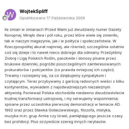
WojtekSpliff
Opublikowano
17 Października 2009
Ile zmian w zmianach !Przed Wami już dwudziesty numer Gazety
Konopnej. Minęło dwa i pół roku, przez które wiele się zmieniło,
tak w naszym magazynie, jak i w polityce i społeczeństwie. W
Rzeczpospolitej akurat najmniej, ale również; szczególnie ostatnio
coś się dzieje i to nawet nieco dobrego dla odmiany. Przeżyliśmy
Ziobrę i Ligę Polskich Roślin, paszkwile i donosy pisane przez
brukowe dzienniki, pogróżki poszczególnych zainteresowanych
prokuratorów i policjantów (co prawda mniejszej ich części).
Trwamy i rozwijamy się, za co dziękujemy sympatykom i
czytającym. Teraz przybywamy z garścią radosnych wieści z kilku
kontynentów, wywiadem z najodważniejszym niezależnym
aktywistą. Ponieważ Polska obchodziła niedawno dwudziestolecie
trudnej transformacji ustrojowej, i my serwujemy wspomnienia;
spisane przez uczestnika pierwszej demonstracji w temacie AD.
1992 oraz przez Sławka Gołaszewskiego, filozofa, mistyka,
muzyka m.in. grup Armia czy Izrael, pamiętającego jeszcze czasy
bez prohibicji. Plus oczywiście szereg innych rarytasów.