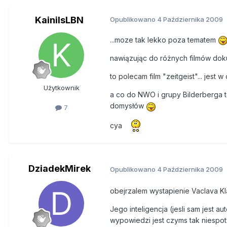
KainilsLBN
Opublikowano
4 Października 2009
...moze tak lekko poza tematem
nawiązując do różnych filmów doku
to polecam film "zeitgeist"... jest 
Użytkownik
a co do NWO i grupy Bilderberga t
domysłów
7
cya
DziadekMirek
Opublikowano
4 Października 2009
obejrzalem wystapienie Vaclava K
Jego inteligencja (jesli sam jest 
wypowiedzi jest czyms tak niespo