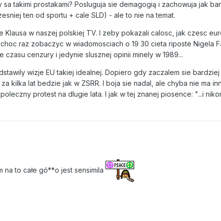
y sa takimi prostakami? Posluguja sie demagogią i zachowuja jak ba
esniej ten od sportu + cale SLD) - ale to nie na temat.
 Klausa w naszej polskiej TV. I zeby pokazali calosc, jak czesc e
m choc raz zobaczyc w wiadomosciach o 19 30 cieta riposte Nigela 
czasu cenzury i jedynie slusznej opinii minely w 1989...
dstawily wizje EU takiej idealnej. Dopiero gdy zaczalem sie bardziej
a kilka lat bedzie jak w ZSRR. I boja sie nadal, ale chyba nie ma inn
eczny protest na dlugie lata. I jak w tej znanej piosence: "...i nik
 na to całe gó**o jest sensimila