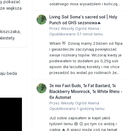
eby pokazać
ostatniego mixa wysadzilem i kończę...
zcze większa
Living Soil Soma's sacred soil | Holy
Punch od GHS sezonowa🔥
Przez
Wesoły Ogród Aliena
·
 kiszczaka,
Opublikowano
57 minut temu
iestety.
Witam 👋 Dzisiaj mamy 23dzien od flipa
i gwiazdeczki zaczynają powiększać
swoje rozmiary topów. Wczoraj kiedy je
podlewałem to dodałem po 0,25g soli
epsom dla leciutkiej korekty i nie chce
przesadzić bo widać po roślinach że...
raju beda
3x mix Fast Buds, 1x Fat Bastard, 1x
Blackberry Moonrock, 1x White Rhino -
6x Automat
Przez
Wesoły Ogród Aliena
·
Opublikowano
1 godzinę temu
Już sobie zapisałem w kajet jakiś
tydzień temu 😅 😉 po tym co widzę i
ciebie 🔥 A wiesz może coś na temat