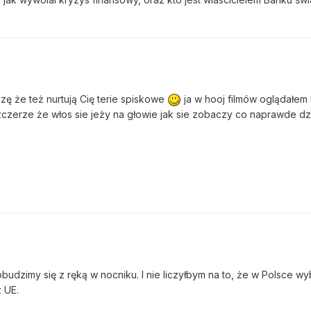
dzę że też nurtują Cię terie spiskowe
ja w hooj filmów oglądałem 
zczerze że włos sie jeży na głowie jak sie zobaczy co naprawde dzi
 obudzimy się z ręką w nocniku. I nie liczyłbym na to, że w Polsce w
 UE.