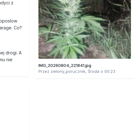
ndyci z
uroposlow
Farage. Co?
ej drogi. A
omu nie
IMG_20260804_221841.jpg
Przez
zielony_porucznik
,
Środa o 00:23