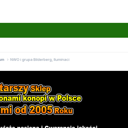
wum
NWO i grupa Bilderberg, Iluminaci