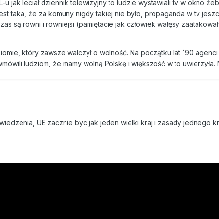
L-u jak leciał dziennik telewizyjny to ludzie wystawiali tv w okno ż
jest taka, że za komuny nigdy takiej nie było, propaganda w tv jes
 czas są równi i równiejsi (pamiętacie jak człowiek wałęsy zaatakował
iomie, który zawsze walczył o wolność. Na początku lat `90 agenci
mówili ludziom, że mamy wolną Polskę i większość w to uwierzyła. N
owiedzenia, UE zacznie byc jak jeden wielki kraj i zasady jednego k