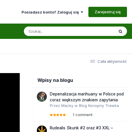
Zarejestruj się
Posiadasz konto? Zaloguj się
Cała aktywność
Wpisy na blogu
Depenalizacja marihuany w Polsce pod
coraz większym znakiem zapytania
Przez
Macky
w
Blog Konopny Trawka
1 comment
Rudealis Skunk #2 oraz #3 XXL –