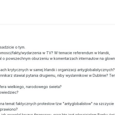
sadzicie o tym.
omosci/fakty/wydarzenia w TV? W temacie referendum w Irlandii,
ial o powszechnym oburzeniu w komentarzach internautow na glown
ach krytycznych w samej Irlandii i organizacji antyglobalistycznych?
nnikarz stawial pytania drugiemu, niby wyslannikowi w Dublinie? Te
osfera wielkiego, narodowego świeta?
powiedziec?
 na temat faktycznych protestow tzw "antyglobalistow" na szczycie
ozprawiono?
o i jak wywolal kryzys finansowy, oraz kto jest wlascicielem Banku ś