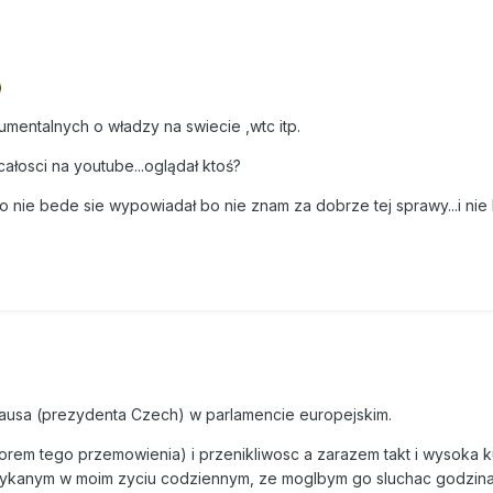
mentalnych o władzy na swiecie ,wtc itp.
w całosci na youtube...oglądał ktoś?
o nie bede sie wypowiadał bo nie znam za dobrze tej sprawy...i nie
lausa (prezydenta Czech) w parlamencie europejskim.
autorem tego przemowienia) i przenikliwosc a zarazem takt i wysoka k
tykanym w moim zyciu codziennym, ze moglbym go sluchac godzina