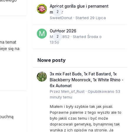
Apricot gorilla glue i pernament
2
marker
SweetDonut
· Started
29 Lipca
Outdoor 2026
Marcel852
2
· Started
Środa o
na temat
13:50
eje się na
Nowe posty
3x mix Fast Buds, 1x Fat Bastard, 1x
Blackberry Moonrock, 1x White Rhino -
6x Automat
Przez
Men_of_Rust
·
Opublikowano
53
minuty temu
Miałem i były szybkie tak jak pisali.
Poprawne palenie z tego wyszło ale to
ybuchną
było jakiś czas temu i być może
dopracowali genetykę, bynajmniej tak
wynika z ich opisów na stronie. Ja