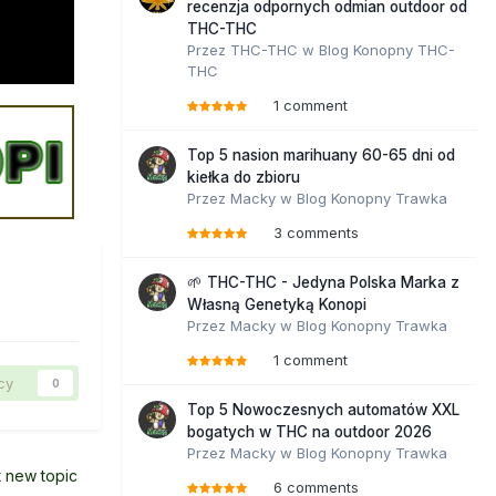
recenzja odpornych odmian outdoor od
THC-THC
Przez
THC-THC
w
Blog Konopny THC-
THC
1 comment
Top 5 nasion marihuany 60-65 dni od
kiełka do zbioru
Przez
Macky
w
Blog Konopny Trawka
3 comments
🌱 THC-THC - Jedyna Polska Marka z
Własną Genetyką Konopi
Przez
Macky
w
Blog Konopny Trawka
1 comment
cy
0
Top 5 Nowoczesnych automatów XXL
bogatych w THC na outdoor 2026
Przez
Macky
w
Blog Konopny Trawka
t new topic
6 comments