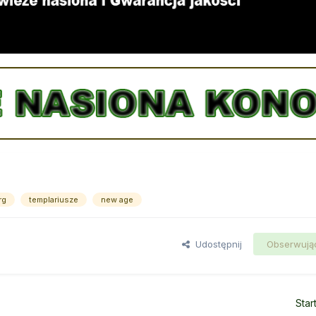
rg
templariusze
new age
Udostępnij
Obserwują
Star