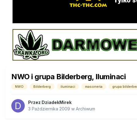
NWO i grupa Bilderberg, Iluminaci
NWO
Bilderberg
iluminaci
masoneria
grupa bilderbe
Przez
DziadekMirek
3 Października 2009
w
Archiwum