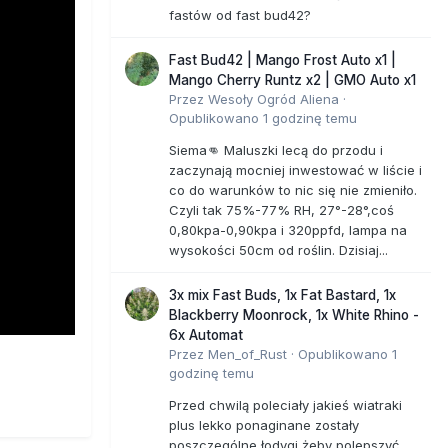
fastów od fast bud42?
Fast Bud42 | Mango Frost Auto x1 |
Mango Cherry Runtz x2 | GMO Auto x1
Przez
Wesoły Ogród Aliena
·
Opublikowano
1 godzinę temu
Siema👊 Maluszki lecą do przodu i
zaczynają mocniej inwestować w liście i
co do warunków to nic się nie zmieniło.
Czyli tak 75%-77% RH, 27°-28°,coś
0,80kpa-0,90kpa i 320ppfd, lampa na
wysokości 50cm od roślin. Dzisiaj...
3x mix Fast Buds, 1x Fat Bastard, 1x
Blackberry Moonrock, 1x White Rhino -
6x Automat
Przez
Men_of_Rust
·
Opublikowano
1
godzinę temu
Przed chwilą poleciały jakieś wiatraki
plus lekko ponaginane zostały
poszczególne łodygi żeby polepszyć