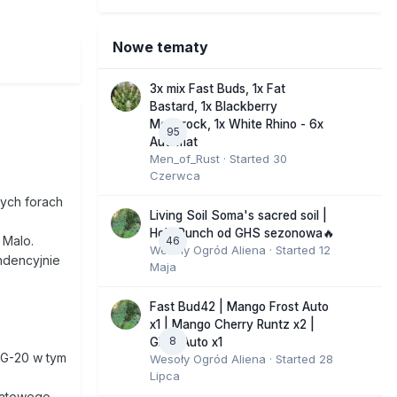
Nowe tematy
3x mix Fast Buds, 1x Fat
Bastard, 1x Blackberry
Moonrock, 1x White Rhino - 6x
95
Automat
Men_of_Rust
· Started
30
Czerwca
ych forach
Living Soil Soma's sacred soil |
Holy Punch od GHS sezonowa🔥
 Malo.
46
Wesoły Ogród Aliena
· Started
12
ndencyjnie
Maja
Fast Bud42 | Mango Frost Auto
x1 | Mango Cherry Runtz x2 |
8
GMO Auto x1
 G-20 w tym
Wesoły Ogród Aliena
· Started
28
Lipca
wiatowego