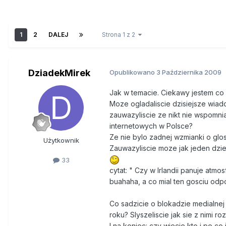
1
2
DALEJ
Strona 1 z 2
DziadekMirek
Opublikowano
3 Października 2009
Jak w temacie. Ciekawy jestem co 
Moze ogladaliscie dzisiejsze wiad
zauwazyliscie ze nikt nie wspomn
internetowych w Polsce?
Ze nie bylo zadnej wzmianki o glos
Użytkownik
Zauwazyliscie moze jak jeden dzie
33
cytat: " Czy w Irlandii panuje atm
buahaha, a co mial ten gosciu od
Co sadzicie o blokadzie medialnej
roku? Slyszeliscie jak sie z nimi r
I na koniec: czy wiecie kto i po c