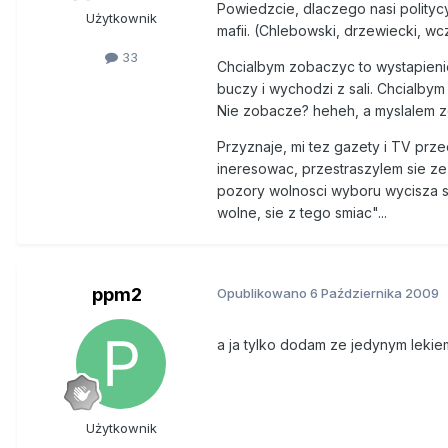
Powiedzcie, dlaczego nasi polityc
Użytkownik
mafii. (Chlebowski, drzewiecki, wcz
33
Chcialbym zobaczyc to wystapienie
buczy i wychodzi z sali. Chcialby
Nie zobacze? heheh, a myslalem ze 
Przyznaje, mi tez gazety i TV prze
ineresowac, przestraszylem sie ze z
pozory wolnosci wyboru wycisza spol
wolne, sie z tego smiac"...
ppm2
Opublikowano
6 Października 2009
a ja tylko dodam ze jedynym lekiem
Użytkownik