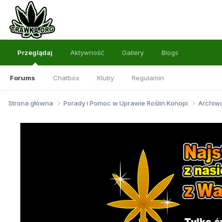
Przeglądaj
Aktywność
Gallery
Blogs
Forums
Chatbox
Kluby
Regulamin
Strona główna
Porady i Pomoc w Uprawie Roślin Konopi
Archi