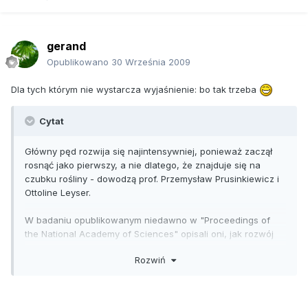
gerand
Opublikowano
30 Września 2009
Dla tych którym nie wystarcza wyjaśnienie: bo tak trzeba
Cytat
Główny pęd rozwija się najintensywniej, ponieważ zaczął
rosnąć jako pierwszy, a nie dlatego, że znajduje się na
czubku rośliny - dowodzą prof. Przemysław Prusinkiewicz i
Ottoline Leyser.
W badaniu opublikowanym niedawno w "Proceedings of
the National Academy of Sciences" opisali oni, jak rozwój
jednego pędu przyczynia się do hamowania wzrostu
Rozwiń
pozostałych. Już od lat 30. biolodzy wiedzieli, że ważną rolę
w tym procesie pełnią hormony zwane auksynami, które
pędy wydzielają, rosnąc. Jednak zdaniem prof. Leyser tym,
co hamuje wzrost pozostałych pędów, jest nie tyle wpływ