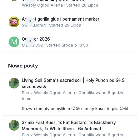
Wesoły Ogród Aliena
· Started
28 Lipca
Apricot gorilla glue i pernament marker
2
SweetDonut
· Started
29 Lipca
Outdoor 2026
2
Marcel852
· Started
Środa o 13:50
Nowe posty
Living Soil Soma's sacred soil | Holy Punch od GHS
sezonowa🔥
Przez
Wesoły Ogród Aliena
·
Opublikowano
8 godzin
temu
Kuzwa tematy pomyliłem 😉😅 macky kasuj to plis 😉😅
3x mix Fast Buds, 1x Fat Bastard, 1x Blackberry
Moonrock, 1x White Rhino - 6x Automat
Przez
Wesoły Ogród Aliena
·
Opublikowano
8 godzin