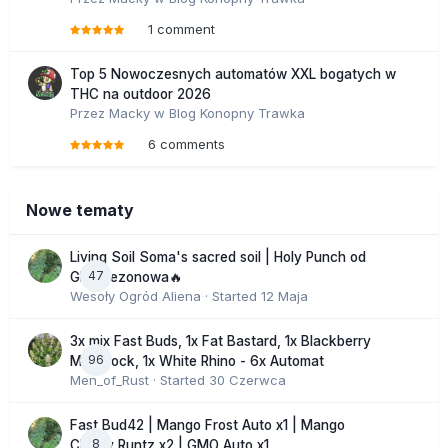
1 comment
Top 5 Nowoczesnych automatów XXL bogatych w
THC na outdoor 2026
Przez
Macky
w
Blog Konopny Trawka
6 comments
Nowe tematy
Living Soil Soma's sacred soil | Holy Punch od
47
GHS sezonowa🔥
Wesoły Ogród Aliena
· Started
12 Maja
3x mix Fast Buds, 1x Fat Bastard, 1x Blackberry
96
Moonrock, 1x White Rhino - 6x Automat
Men_of_Rust
· Started
30 Czerwca
Fast Bud42 | Mango Frost Auto x1 | Mango
8
Cherry Runtz x2 | GMO Auto x1