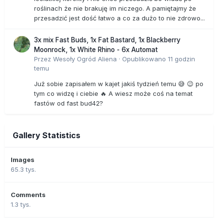
roślinach że nie brakuję im niczego. A pamiętajmy że
przesadzić jest dość łatwo a co za dużo to nie zdrowo...
3x mix Fast Buds, 1x Fat Bastard, 1x Blackberry
Moonrock, 1x White Rhino - 6x Automat
Przez
Wesoły Ogród Aliena
·
Opublikowano
11 godzin
temu
Już sobie zapisałem w kajet jakiś tydzień temu 😅 😉 po
tym co widzę i ciebie 🔥 A wiesz może coś na temat
fastów od fast bud42?
Gallery Statistics
Images
65.3 tys.
Comments
1.3 tys.