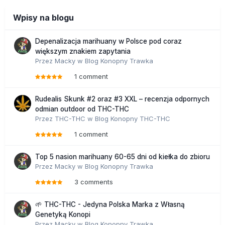
Wpisy na blogu
Depenalizacja marihuany w Polsce pod coraz
większym znakiem zapytania
Przez
Macky
w
Blog Konopny Trawka
1 comment
Rudealis Skunk #2 oraz #3 XXL – recenzja odpornych
odmian outdoor od THC-THC
Przez
THC-THC
w
Blog Konopny THC-THC
1 comment
Top 5 nasion marihuany 60-65 dni od kiełka do zbioru
Przez
Macky
w
Blog Konopny Trawka
3 comments
🌱 THC-THC - Jedyna Polska Marka z Własną
Genetyką Konopi
Przez
Macky
w
Blog Konopny Trawka