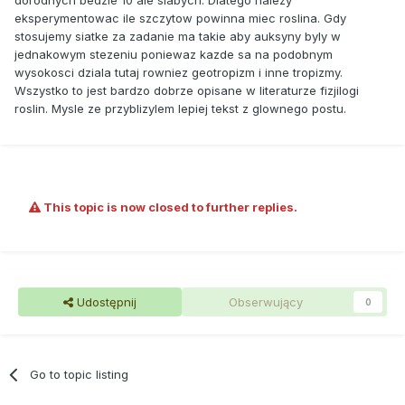
eksperymentowac ile szczytow powinna miec roslina. Gdy
stosujemy siatke za zadanie ma takie aby auksyny byly w
jednakowym stezeniu poniewaz kazde sa na podobnym
wysokosci dziala tutaj rowniez geotropizm i inne tropizmy.
Wszystko to jest bardzo dobrze opisane w literaturze fizjilogi
roslin. Mysle ze przyblizylem lepiej tekst z glownego postu.
This topic is now closed to further replies.
Udostępnij
Obserwujący
0
Go to topic listing