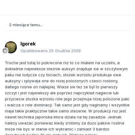
auksyn z głównego pędu, co raczej niemożność
"wyeksportowania" swoich auksyn do łodygi.
Różne pędy w różnym stopniu wyrzucają hormony do
2 miesiące temu...
łodygi, a im bardziej intensywnie rozwija się dany pęd, tym
bardziej hamuje rozwój pozostałych poprzez zamykanie im
ścieżek transportowych auksyn. Dlatego większe znaczenie
lgorek
ma intensywność, z jaką się rozwija pęd, niż miejsce, w
Opublikowano
25 Grudnia 2009
którym rośnie. Jeśli więc chcemy zapewnić równomierny
rozwój rośliny, powinniśmy się skupić na przycinaniu
Troche jest tutaj to pokrecone niz to co mialem na uczelni, a
najintensywniej rosnących pędów, które mogą, ale nie
dokladnie najwieksze steznie auksyn znajduje sie w szczytowym
muszą, znajdować się na czubku rośliny.
paku nie lodycze czy lisciach, stozek wzrostu produkuje owe
auksyny i splywaja one do nizej polozonych czesci rosliony,
daltego rosnie on najlepiej. Wiaze sie tez ze byl to pierwszy
szczyt i jest najwiekszy ale poprzez naprzyklad nagiecie lub
przyciecie stozka wzrostu role jego przejmuja nizej polozone paki
i walcza o role dominacji. Tak samo jest gdy naginamy i wszystkie
maja takie praktycznie takie samo stezenie. W produkcji roz jest
nawet technika japonska ktora dziala na tej zasadzie. Jednak
nalezy uwazac poniewaz kiedy zrobimy za duzo pakow roslina
moze nie byc w stanie ich wykramic i zamiast 3 bardzo
dorodnych bedzie 10 ale slabych. Dlatego nalezy