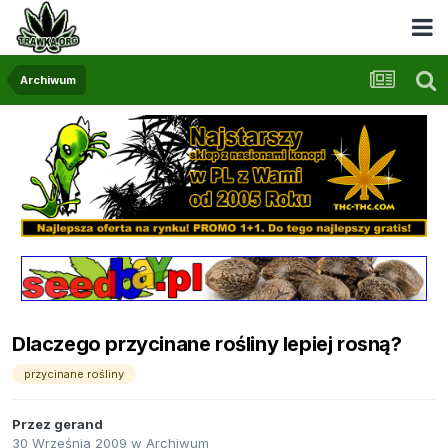
Archiwum
Dlaczego przycinane rośliny lepiej rosną?
przycinane rośliny
Przez
gerand
30 Września 2009
w
Archiwum