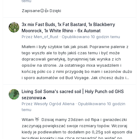
temu
Zapisane😉👍 Dzięki
3x mix Fast Buds, 1x Fat Bastard, 1x Blackberry
Moonrock, 1x White Rhino - 6x Automat
Przez
Men_of_Rust
·
Opublikowano
10 godzin temu
Miałem i były szybkie tak jak pisali. Poprawne palenie z
tego wyszło ale to było jakiś czas temu i być może
dopracowali genetykę, bynajmniej tak wynika z ich
opisów na stronie. Ja ostatniego mixa wysadzilem i
kończę póki co z nimi przygodę bo mam i sezonów dużo
i sporo automatów od Bud Voyage. Jak chcesz dużo i...
Living Soil Soma's sacred soil | Holy Punch od GHS
sezonowa🔥
Przez
Wesoły Ogród Aliena
·
Opublikowano
10 godzin
temu
Witam 👋 Dzisiaj mamy 23dzien od flipa i gwiazdeczki
zaczynają powiększać swoje rozmiary topów. Wczoraj
kiedy je podlewałem to dodałem po 0,25g soli epsom dla
leciutkiej korekty i nie chce przesadzić bo widać po