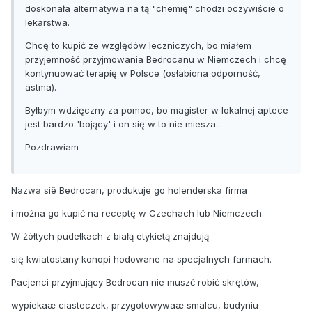
doskonała alternatywa na tą "chemię" chodzi oczywiście o
lekarstwa.
Chcę to kupić ze względów leczniczych, bo miałem
przyjemność przyjmowania Bedrocanu w Niemczech i chcę
kontynuować terapię w Polsce (osłabiona odporność,
astma).
Byłbym wdzięczny za pomoc, bo magister w lokalnej aptece
jest bardzo 'bojący' i on się w to nie miesza...
Pozdrawiam
Nazwa siê Bedrocan, produkuje go holenderska firma
i można go kupić na receptę w Czechach lub Niemczech.
W żółtych pudełkach z białą etykietą znajdują
się kwiatostany konopi hodowane na specjalnych farmach.
Pacjenci przyjmujący Bedrocan nie muszć robić skrętów,
wypiekaæ ciasteczek, przygotowywaæ smalcu, budyniu