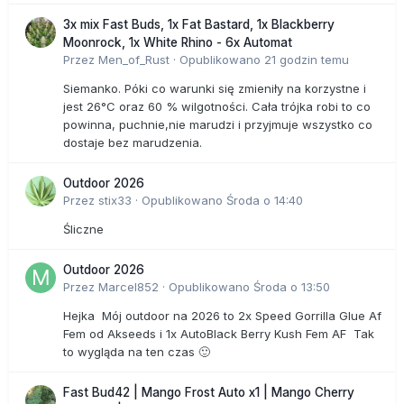
3x mix Fast Buds, 1x Fat Bastard, 1x Blackberry
Moonrock, 1x White Rhino - 6x Automat
Przez
Men_of_Rust
·
Opublikowano
21 godzin temu
Siemanko. Póki co warunki się zmieniły na korzystne i
jest 26°C oraz 60 % wilgotności. Cała trójka robi to co
powinna, puchnie,nie marudzi i przyjmuje wszystko co
dostaje bez marudzenia.
Outdoor 2026
Przez
stix33
·
Opublikowano
Środa o 14:40
Śliczne
Outdoor 2026
Przez
Marcel852
·
Opublikowano
Środa o 13:50
Hejka Mój outdoor na 2026 to 2x Speed Gorrilla Glue Af
Fem od Akseeds i 1x AutoBlack Berry Kush Fem AF Tak
to wygląda na ten czas 🙂
Fast Bud42 | Mango Frost Auto x1 | Mango Cherry