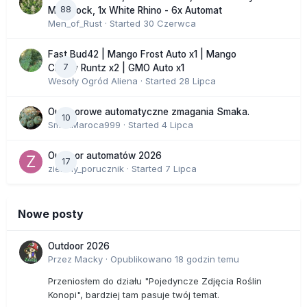
88
Moonrock, 1x White Rhino - 6x Automat
Men_of_Rust
· Started
30 Czerwca
Fast Bud42 | Mango Frost Auto x1 | Mango
7
Cherry Runtz x2 | GMO Auto x1
Wesoły Ogród Aliena
· Started
28 Lipca
Outdoorowe automatyczne zmagania Smaka.
10
SmakMaroca999
· Started
4 Lipca
Outdoor automatów 2026
17
zielony_porucznik
· Started
7 Lipca
Nowe posty
Outdoor 2026
Przez
Macky
·
Opublikowano
18 godzin temu
Przeniosłem do działu "Pojedyncze Zdjęcia Roślin
Konopi", bardziej tam pasuje twój temat.