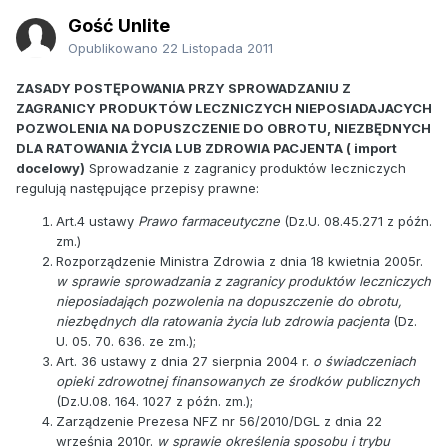
Gość Unlite
Opublikowano
22 Listopada 2011
ZASADY POSTĘPOWANIA PRZY SPROWADZANIU Z
ZAGRANICY PRODUKTÓW LECZNICZYCH NIEPOSIADAJACYCH
POZWOLENIA NA DOPUSZCZENIE DO OBROTU, NIEZBĘDNYCH
DLA RATOWANIA ŻYCIA LUB ZDROWIA PACJENTA ( import
docelowy)
Sprowadzanie z zagranicy produktów leczniczych
regulują następujące przepisy prawne:
Art.4 ustawy
Prawo farmaceutyczne
(Dz.U. 08.45.271 z późn.
zm.)
Rozporządzenie Ministra Zdrowia z dnia 18 kwietnia 2005r.
w sprawie sprowadzania z zagranicy produktów leczniczych
nieposiadająch pozwolenia na dopuszczenie do obrotu,
niezbędnych dla ratowania życia lub zdrowia pacjenta
(Dz.
U. 05. 70. 636. ze zm.);
Art. 36 ustawy z dnia 27 sierpnia 2004 r.
o świadczeniach
opieki zdrowotnej finansowanych ze środków publicznych
(Dz.U.08. 164. 1027 z późn. zm.);
Zarządzenie Prezesa NFZ nr 56/2010/DGL z dnia 22
września 2010r.
w sprawie określenia sposobu i trybu