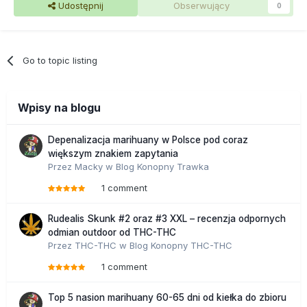
Udostępnij
Obserwujący
0
Go to topic listing
Wpisy na blogu
Depenalizacja marihuany w Polsce pod coraz
większym znakiem zapytania
Przez
Macky
w
Blog Konopny Trawka
1 comment
Rudealis Skunk #2 oraz #3 XXL – recenzja odpornych
odmian outdoor od THC-THC
Przez
THC-THC
w
Blog Konopny THC-THC
1 comment
Top 5 nasion marihuany 60-65 dni od kiełka do zbioru