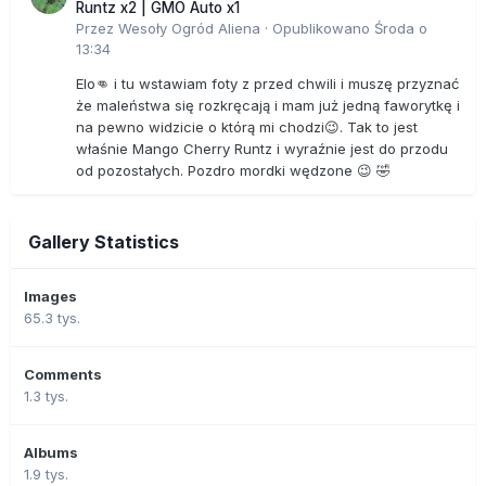
Runtz x2 | GMO Auto x1
Przez
Wesoły Ogród Aliena
·
Opublikowano
Środa o
13:34
Elo👊 i tu wstawiam foty z przed chwili i muszę przyznać
że maleństwa się rozkręcają i mam już jedną faworytkę i
na pewno widzicie o którą mi chodzi😉. Tak to jest
właśnie Mango Cherry Runtz i wyraźnie jest do przodu
od pozostałych. Pozdro mordki wędzone 😉 🤣
Gallery Statistics
Images
65.3 tys.
Comments
1.3 tys.
Albums
1.9 tys.