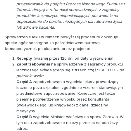
przygotowania do podpisu Prezesa Narodowego Funduszu
Zdrowia decyzji o refundacji sprowadzanych z zagranicy
produktów leczniczych nieposiadających pozwolenia na
dopuszczenie do obrotu, niezbędnych dla ratowania życia
lub zdrowia pacjenta.
Sprowadzenie leku w ramach powyższej procedury dokonuje
apteka ogólnodostępna za pośrednictwem hurtowni
farmaceutycznej, po okazaniu przez pacjenta:
Recepty
(ważnej przez 120 dni od daty wystawienia)
Zapotrzebowania
na sprowadzenie z zagranicy produktu
leczniczego składającego się z trzech części: A, B i C -
do
pobrania wzór:
Część A
zapotrzebowania wypełnia lekarz prowadzący
leczenie poza szpitalem zgodnie ze wzorem stanowiącym
przedmiotowe zapotrzebowanie. Konieczne jest także
pisemne potwierdzenie wniosku przez konsultanta
(wojewódzkiego lub krajowego) z danej dziedziny
medycyny.
Część B
wypełnia Minister właściwy do spraw Zdrowia. W
tym celu zapotrzebowanie należy przesłać na poniższy
adres: