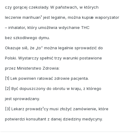
czy gorącej czekolady. W pañstwach, w których
leczenie marihuan¹ jest legalne, można kupiæ waporyzator
– inhalator, który umożliwia wdychanie THC
bez szkodliwego dymu.
Okazuje siê, że „to” można legalnie sprowadzić do
Polski. Wystarczy spełnić trzy warunki postawione
przez Ministerstwo Zdrowia:
[1] Lek powinien ratować zdrowie pacjenta.
[2] Być dopuszczony do obrotu w kraju, z którego
jest sprowadzany.
[3] Lekarz prowadz¹cy musi złożyć zamówienie, które
potwierdzi konsultant z danej dziedziny medycyny.