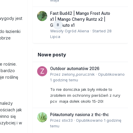
Fast Bud42 | Mango Frost Auto
 wygody jest
x1 | Mango Cherry Runtz x2 |
8
GMO Auto x1
Wesoły Ogród Aliena
· Started
28
do łazienki
Lipca
dobrze
Nowe posty
e rośnie.
Outdoor automatów 2026
 bardzo
Przez
zielony_porucznik
·
Opublikowano
e roślinę
1 godzinę temu
To nie doniczka jak były młode to
zrobiłem im ochronny pierśćień z rury
pcv maja dołek około 15-20l
 należy
ościach jak
Półautomaty nasiona z thc-thc
inno się
Przez
stix33
·
Opublikowano
1 godzinę
szybciej i w
temu