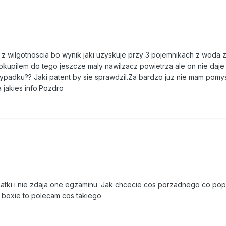
z wilgotnoscia bo wynik jaki uzyskuje przy 3 pojemnikach z woda 
upilem do tego jeszcze maly nawilzacz powietrza ale on nie daje
zypadku?? Jaki patent by sie sprawdzil.Za bardzo juz nie mam pomy
jakies info.Pozdro
matki i nie zdaja one egzaminu. Jak chcecie cos porzadnego co pop
 boxie to polecam cos takiego