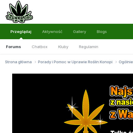
Przeglądaj
Aktywność
Gallery
Blogs
Forums
Chatbox
Kluby
Regulamin
Strona główna
Porady i Pomoc w Uprawie Roślin Konopi
Ogólnie