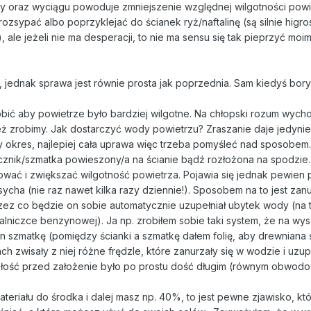
ry oraz wyciągu powoduje zmniejszenie względnej wilgotności powi
zsypać albo poprzyklejać do ścianek ryż/naftalinę (są silnie higro
), ale jeżeli nie ma desperacji, to nie ma sensu się tak pieprzyć mo
y, jednak sprawa jest równie prosta jak poprzednia. Sam kiedyś bory
obić aby powietrze było bardziej wilgotne. Na chłopski rozum wycho
eż zrobimy. Jak dostarczyć wody powietrzu? Zraszanie daje jedyni
szy okres, najlepiej cała uprawa więc trzeba pomyśleć nad sposobem.
ęcznik/szmatka powieszony/a na ścianie bądź rozłożona na spodzie
ować i zwiększać wilgotność powietrza. Pojawia się jednak pewien 
cha (nie raz nawet kilka razy dziennie!). Sposobem na to jest zan
ez co będzie on sobie automatycznie uzupełniał ubytek wody (na t
palniczce benzynowej). Ja np. zrobiłem sobie taki system, że na wy
n szmatkę (pomiędzy ścianki a szmatkę dałem folię, aby drewniana 
h zwisały z niej różne frędzle, które zanurzały się w wodzie i uzup
łość przed założenie było po prostu dość długim (równym obwodo
teriału do środka i dalej masz np. 40%, to jest pewne zjawisko, kt