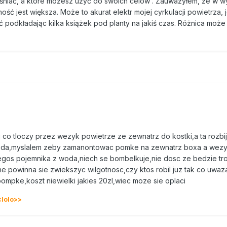
śniać, a które możesz użyć do swoich celów . Zauważyłem, że w 
ość jest większa. Może to akurat elektr mojej cyrkulacji powietrza,
 podkładając kilka książek pod planty na jakiś czas. Różnica może
 co tloczy przez wezyk powietrze ze zewnatrz do kostki,a ta rozbij
 woda,myslalem zeby zamanontowac pomke na zewnatrz boxa a wez
iegos pojemnika z woda,niech se bombelkuje,nie dosc ze bedzie tr
he powinna sie zwiekszyc wilgotnosc,czy ktos robil juz tak co uwaz
mpke,koszt niewielki jakies 20zl,wiec moze sie oplaci
lolo>>