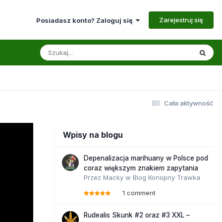
Zarejestruj się
Posiadasz konto? Zaloguj się
Cała aktywność
Wpisy na blogu
Depenalizacja marihuany w Polsce pod
coraz większym znakiem zapytania
Przez
Macky
w
Blog Konopny Trawka
1 comment
Rudealis Skunk #2 oraz #3 XXL –