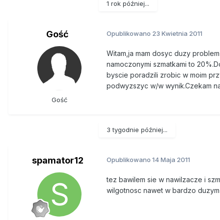
1 rok później...
Gość
Opublikowano
23 Kwietnia 2011
Witam,ja mam dosyc duzy problem 
namoczonymi szmatkami to 20%.Dok
byscie poradzili zrobic w moim pr
podwyzszyc w/w wynik.Czekam na 
Gość
3 tygodnie później...
spamator12
Opublikowano
14 Maja 2011
tez bawilem sie w nawilzacze i sz
wilgotnosc nawet w bardzo duzym