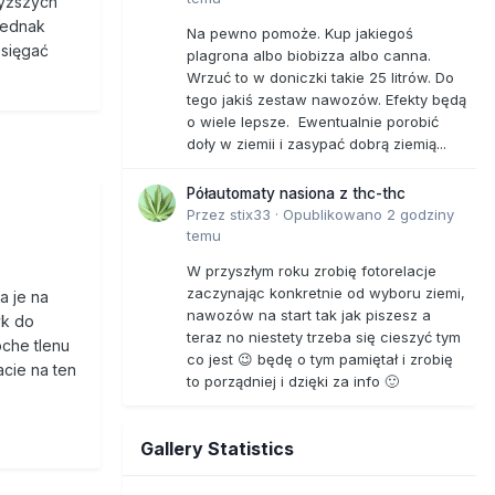
wyższych
 jednak
Na pewno pomoże. Kup jakiegoś
 sięgać
plagrona albo biobizza albo canna.
Wrzuć to w doniczki takie 25 litrów. Do
tego jakiś zestaw nawozów. Efekty będą
o wiele lepsze. Ewentualnie porobić
doły w ziemii i zasypać dobrą ziemią...
Półautomaty nasiona z thc-thc
Przez
stix33
·
Opublikowano
2 godziny
temu
W przyszłym roku zrobię fotorelacje
zaczynając konkretnie od wyboru ziemi,
a je na
nawozów na start tak jak piszesz a
yk do
teraz no niestety trzeba się cieszyć tym
oche tlenu
co jest 😉 będę o tym pamiętał i zrobię
acie na ten
to porządniej i dzięki za info 🙂
Gallery Statistics