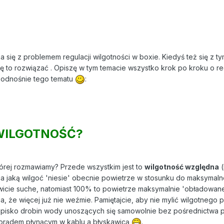
się z problemem regulacji wilgotności w boxie. Kiedyś też się z t
ę to rozwiązać . Opiszę w tym temacie wszystko krok po kroku o re
a odnośnie tego tematu
:
WILGOTNOŚĆ?
której rozmawiamy? Przede wszystkim jest to
wilgotność względna
(
ąca jaką wilgoć 'niesie' obecnie powietrze w stosunku do maksymalne
wicie suche, natomiast 100% to powietrze maksymalnie 'obładowan
, że więcej już nie weźmie. Pamiętajcie, aby nie mylić wilgotnego 
upisko drobin wody unoszących się samowolnie bez pośrednictwa p
y prądem płynącym w kablu a błyskawicą
.