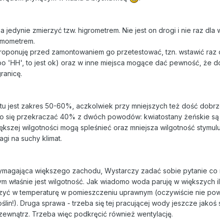
 a jedynie zmierzyć tzw. higrometrem. Nie jest on drogi i nie raz dla
rmometrem.
 proponuję przed zamontowaniem go przetestować, tzn. wstawić raz 
bo 'HH', to jest ok) oraz w inne miejsca mogące dać pewność, że 
ranicę.
stu jest zakres 50-60%, aczkolwiek przy mniejszych też dość dobrz
nno się przekraczać 40% z dwóch powodów: kwiatostany żeńskie są
kszej wilgotności mogą spleśnieć oraz mniejsza wilgotność stymuluj
gi na suchy klimat.
 wymagająca większego zachodu, Wystarczy zadać sobie pytanie co
ym właśnie jest wilgotność. Jak wiadomo woda paruję w większych il
kszyć w temperaturę w pomieszczeniu uprawnym (oczywiście nie pow
ślin!). Druga sprawa - trzeba się tej pracującej wody jeszcze jakoś 
zewnątrz. Trzeba więc podkręcić również wentylację.