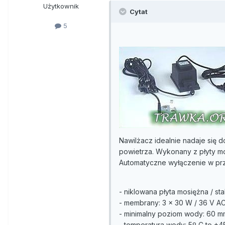
Użytkownik
Cytat
5
Nawilżacz idealnie nadaje się
powietrza. Wykonany z płyty m
Automatyczne wyłączenie w pr
- niklowana płyta mosiężna / st
- membrany: 3 x 30 W / 36 V A
- minimalny poziom wody: 60 m
- temperatura wody: 5º C to +4