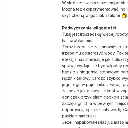
W skrócie: zwiększanie temperatu
Można też eksperymentować, np. ro
czyli chłoną wilgoć jak szalone
Podwyższanie wilgotności
Tutaj jest troszeczkę więcej robot
tym problemem.
Teraz trzeba się zastanowić co zr
trzeba mu dostarczyć wody. Tak t
efekt, a nas interesuje jakiś dłuż
sprawą wydaje się być wilgotny r
będzie z niego/niej stopniowo par
ręcznik takowy bardzo szybko wysy
jego rogu w pojemniku z wodą, prz
zasadzie jak palący się knot w za
doniczek przykleiłem dookoła ścia
zaczęła gnić), a w pewnym miejscac
odparowującą ze szmaty wodę. Ca
paskiem materiału.
Jeżeli napakowałeś/łaś już masę ma