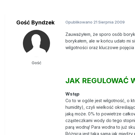
Gość Byndzek
Opublikowano
21 Sierpnia 2009
Zauważyłem, że sporo osób boryka 
borykałem, ale w końcu udało mi si
wilgotności oraz kluczowe pojęci
Gość
JAK REGULOWAĆ 
Wstęp
Co to w ogóle jest wilgotność, o 
humidity), czyli wielkość określaj
jaką może. 0% to powietrze całko
cząsteczkami wody do tego stopnia
parą wodną! Para wodna to już sk
Różnica jest taka sama jak międz