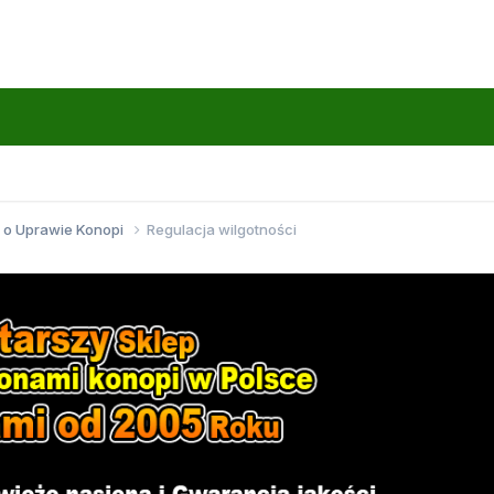
 o Uprawie Konopi
Regulacja wilgotności