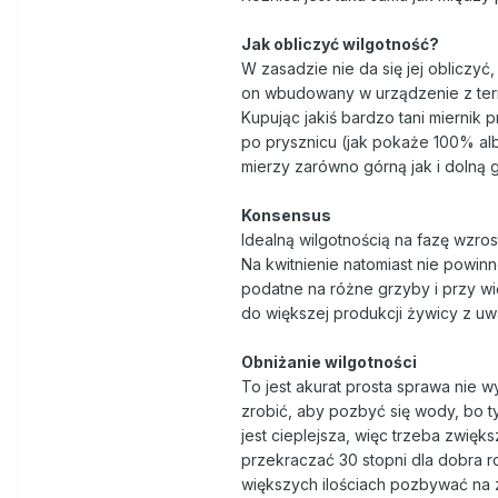
Jak obliczyć wilgotność?
W zasadzie nie da się jej obliczyć,
on wbudowany w urządzenie z te
Kupując jakiś bardzo tani miernik
po prysznicu (jak pokaże 100% al
mierzy zarówno górną jak i dolną g
Konsensus
Idealną wilgotnością na fazę wzro
Na kwitnienie natomiast nie powi
podatne na różne grzyby i przy wię
do większej produkcji żywicy z uwa
Obniżanie wilgotności
To jest akurat prosta sprawa nie
zrobić, aby pozbyć się wody, bo t
jest cieplejsza, więc trzeba zwię
przekraczać 30 stopni dla dobra ro
większych ilościach pozbywać na 