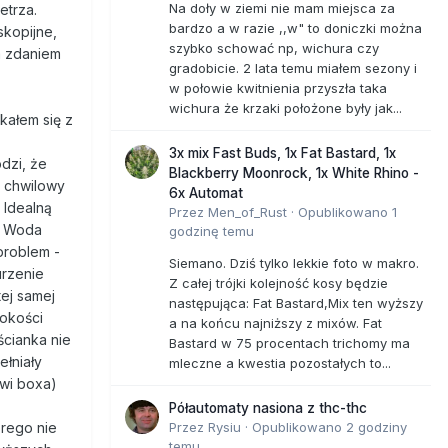
Na doły w ziemi nie mam miejsca za
etrza.
bardzo a w razie ,,w" to doniczki można
skopijne,
szybko schować np, wichura czy
im zdaniem
gradobicie. 2 lata temu miałem sezony i
w połowie kwitnienia przyszła taka
wichura że krzaki położone były jak...
kałem się z
3x mix Fast Buds, 1x Fat Bastard, 1x
dzi, że
Blackberry Moonrock, 1x White Rhino -
e chwilowy
6x Automat
 Idealną
Przez
Men_of_Rust
·
Opublikowano
1
. Woda
godzinę temu
problem -
Siemano. Dziś tylko lekkie foto w makro.
urzenie
Z całej trójki kolejność kosy będzie
ej samej
następująca: Fat Bastard,Mix ten wyższy
sokości
a na końcu najniższy z mixów. Fat
ścianka nie
Bastard w 75 procentach trichomy ma
ełniały
mleczne a kwestia pozostałych to...
wi boxa)
Półautomaty nasiona z thc-thc
Przez
Rysiu
·
Opublikowano
2 godziny
órego nie
temu