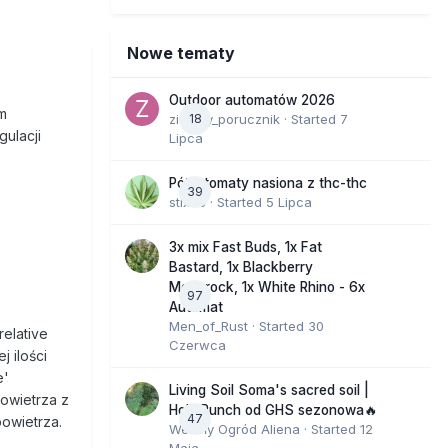
Nowe tematy
Outdoor automatów 2026
ym
zielony_porucznik
18
· Started
7
gulacji
Lipca
Półautomaty nasiona z thc-thc
39
stix33
· Started
5 Lipca
3x mix Fast Buds, 1x Fat
Bastard, 1x Blackberry
Moonrock, 1x White Rhino - 6x
97
Automat
Men_of_Rust
· Started
30
relative
Czerwca
j ilości
e'
Living Soil Soma's sacred soil |
powietrza z
Holy Punch od GHS sezonowa🔥
47
owietrza.
Wesoły Ogród Aliena
· Started
12
Maja