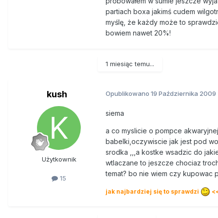
próbowałem w sumie jeszcze wyja
partiach boxa jakimś cudem wilgotn
myślę, że każdy może to sprawdzić
bowiem nawet 20%!
1 miesiąc temu...
kush
Opublikowano
19 Października 2009
siema
a co myslicie o pompce akwaryjnej
babelki,oczywiscie jak jest pod
srodka ,,,a kostke wsadzic do jak
Użytkownik
wtlaczane to jeszcze chociaz troc
temat? bo nie wiem czy kupowac po
15
jak najbardziej się to sprawdzi
<<