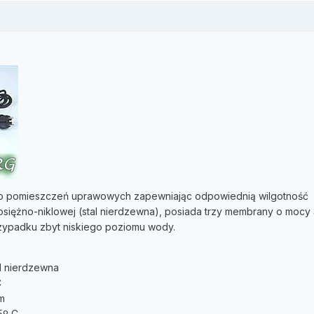
 do pomieszczeń uprawowych zapewniając odpowiednią wilgotność
osiężno-niklowej (stal nierdzewna), posiada trzy membrany o mocy
zypadku zbyt niskiego poziomu wody.
al nierdzewna
C
m
5º C