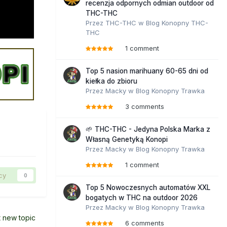
recenzja odpornych odmian outdoor od
THC-THC
Przez
THC-THC
w
Blog Konopny THC-
THC
1 comment
Top 5 nasion marihuany 60-65 dni od
kiełka do zbioru
Przez
Macky
w
Blog Konopny Trawka
3 comments
🌱 THC-THC - Jedyna Polska Marka z
Własną Genetyką Konopi
Przez
Macky
w
Blog Konopny Trawka
1 comment
cy
0
Top 5 Nowoczesnych automatów XXL
bogatych w THC na outdoor 2026
Przez
Macky
w
Blog Konopny Trawka
t new topic
6 comments