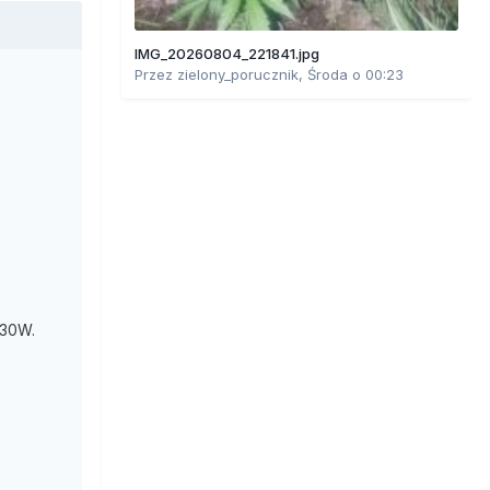
IMG_20260804_221841.jpg
Przez
zielony_porucznik
,
Środa o 00:23
 30W.