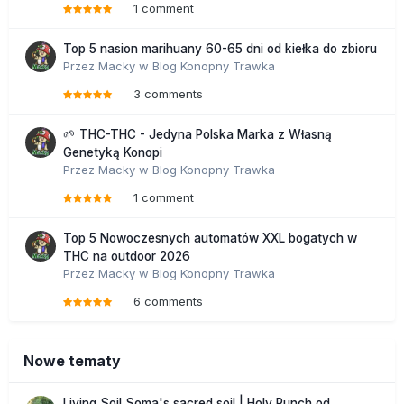
1 comment
Top 5 nasion marihuany 60-65 dni od kiełka do zbioru
Przez
Macky
w
Blog Konopny Trawka
3 comments
🌱 THC-THC - Jedyna Polska Marka z Własną
Genetyką Konopi
Przez
Macky
w
Blog Konopny Trawka
1 comment
Top 5 Nowoczesnych automatów XXL bogatych w
THC na outdoor 2026
Przez
Macky
w
Blog Konopny Trawka
6 comments
Nowe tematy
Living Soil Soma's sacred soil | Holy Punch od