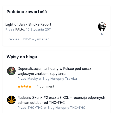
Podobna zawartość
Light of Jah - Smoke Report
Przez
PALto
,
10 Stycznia 2011
0
replies
2852
wyświetleń
Wpisy na blogu
Depenalizacja marihuany w Polsce pod coraz
większym znakiem zapytania
Przez
Macky
w
Blog Konopny Trawka
1 comment
Rudealis Skunk #2 oraz #3 XXL – recenzja odpornych
odmian outdoor od THC-THC
Przez
THC-THC
w
Blog Konopny THC-THC