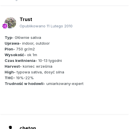
Trust
Opublikowano
11 Lutego 2010
Typ-
Głównie sativa
Uprawa-
indoor, outdoor
Plon-
750 gr/m2
Wysokość-
ok 1m
Czas kwitnienia-
10-13 tygodni
Harvest-
koniec września
High-
typowa sativa, dosyć silna
THC-
19%-22%
Trudność w hodowli-
umiarkowany-expert
cheton