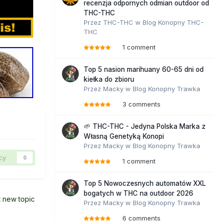
recenzja odpornych odmian outdoor od
THC-THC
Przez
THC-THC
w
Blog Konopny THC-
THC
1 comment
Top 5 nasion marihuany 60-65 dni od
kiełka do zbioru
Przez
Macky
w
Blog Konopny Trawka
3 comments
🌱 THC-THC - Jedyna Polska Marka z
Własną Genetyką Konopi
Przez
Macky
w
Blog Konopny Trawka
cy
0
1 comment
Top 5 Nowoczesnych automatów XXL
bogatych w THC na outdoor 2026
t new topic
Przez
Macky
w
Blog Konopny Trawka
6 comments