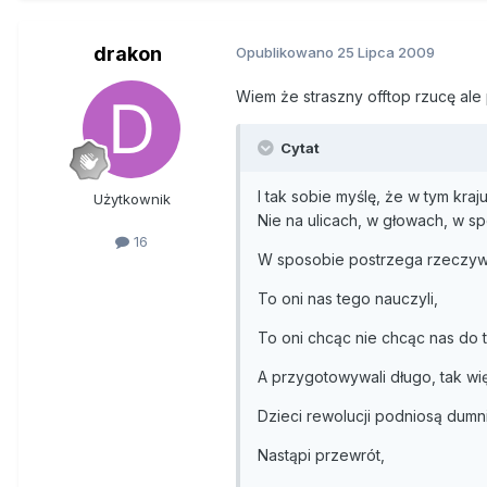
drakon
Opublikowano
25 Lipca 2009
Wiem że straszny offtop rzucę ale 
Cytat
I tak sobie myślę, że w tym kraj
Użytkownik
Nie na ulicach, w głowach, w s
16
W sposobie postrzega rzeczywi
To oni nas tego nauczyli,
To oni chcąc nie chcąc nas do 
A przygotowywali długo, tak w
Dzieci rewolucji podniosą dumn
Nastąpi przewrót,