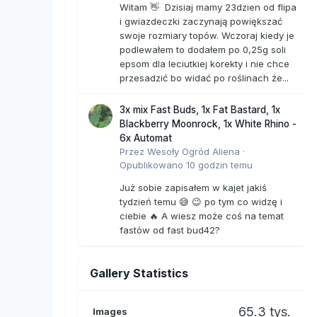
Witam 👋 Dzisiaj mamy 23dzien od flipa
i gwiazdeczki zaczynają powiększać
swoje rozmiary topów. Wczoraj kiedy je
podlewałem to dodałem po 0,25g soli
epsom dla leciutkiej korekty i nie chce
przesadzić bo widać po roślinach że...
3x mix Fast Buds, 1x Fat Bastard, 1x
Blackberry Moonrock, 1x White Rhino -
6x Automat
Przez
Wesoły Ogród Aliena
·
Opublikowano
10 godzin temu
Już sobie zapisałem w kajet jakiś
tydzień temu 😅 😉 po tym co widzę i
ciebie 🔥 A wiesz może coś na temat
fastów od fast bud42?
Gallery Statistics
65.3 tys.
Images