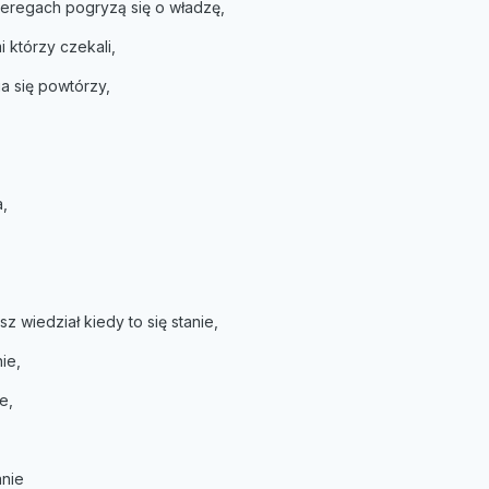
zeregach pogryzą się o władzę,
mi którzy czekali,
ia się powtórzy,
,
z wiedział kiedy to się stanie,
ie,
e,
anie