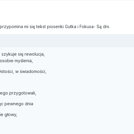
przypomina mi się tekst piosenki Gutka i Fokusa- Są dni.
u szykuje się rewolucja,
posobie myślenia,
stości, w świadomości,
tego przygotowali,
ięc pewnego dnia
ie głowy,