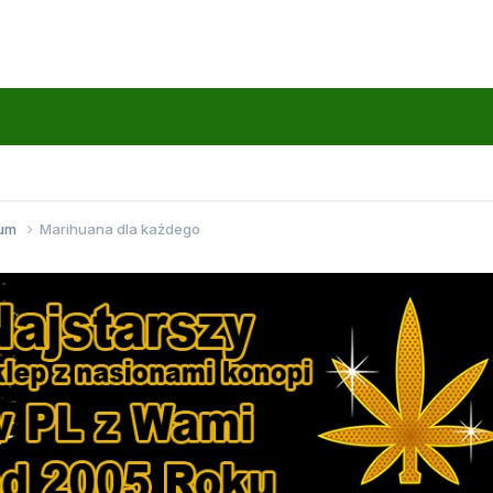
wum
Marihuana dla każdego