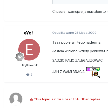
Chcecie, warnujcie ja musiałem to 
eYo!
Opublikowano
26 Lipca 2009
Taaa popieram tego nademna.
Jestem w niebo wziety poniewaz n
SADZIC PALIC ZALEGALIZOWAC
Użytkownik
JAH Z WAMI BRACIA!
2
This topic is now closed to further replies.