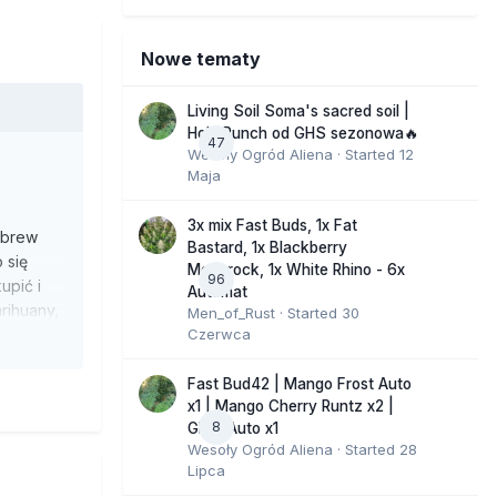
Nowe tematy
Living Soil Soma's sacred soil |
Holy Punch od GHS sezonowa🔥
47
Wesoły Ogród Aliena
· Started
12
Maja
3x mix Fast Buds, 1x Fat
 wbrew
Bastard, 1x Blackberry
 się
Moonrock, 1x White Rhino - 6x
96
upić i
Automat
rihuany,
Men_of_Rust
· Started
30
Czerwca
się
zy lata
u
Fast Bud42 | Mango Frost Auto
x1 | Mango Cherry Runtz x2 |
bnie jak
8
GMO Auto x1
Wesoły Ogród Aliena
· Started
28
Lipca