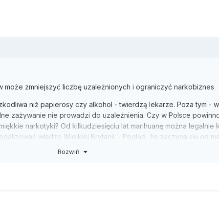
w może zmniejszyć liczbę uzależnionych i ograniczyć narkobiznes
zkodliwa niż papierosy czy alkohol - twierdzą lekarze. Poza tym -
dne zażywanie nie prowadzi do uzależnienia. Czy w Polsce powinno
miękkie narkotyki? Od kilkudziesięciu lat marihuanę można legalnie k
egalizować władze Wielkiej Brytanii. - Pogląd, że zaczyna się od ma
samo prawdziwy jak stwierdzenie, że każdy, kto pije piwo, uzależnia 
Rozwiń
. Jerzy Vetulani z Instytutu Farmakologii PAN w Krakowie. - Przez tr
to dla mnie sposób spędzenia czasu - mówi Mietall, wokalista zespoł
edy, gdy spotykam się z przyjaciółmi. Marihuana jest dla mnie, podo
amą używką jak alkohol. Dlatego powinna być legalna.