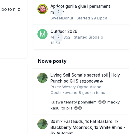
sie
Apricot gorilla glue i pernament
bo to ni z
go skręta
2
marker
anie
SweetDonut
· Started
29 Lipca
 szokuje,
 i
Outdoor 2026
bry do
Marcel852
2
· Started
Środa o
13:50
reza czy
l
Nowe posty
ań
wynika,
Living Soil Soma's sacred soil | Holy
Punch od GHS sezonowa🔥
Przez
Wesoły Ogród Aliena
·
otyków
Opublikowano
8 godzin temu
Teraz
Janusz
Kuzwa tematy pomyliłem 😉😅 macky
kasuj to plis 😉😅
aczą się
3x mix Fast Buds, 1x Fat Bastard, 1x
Blackberry Moonrock, 1x White Rhino -
6x Automat