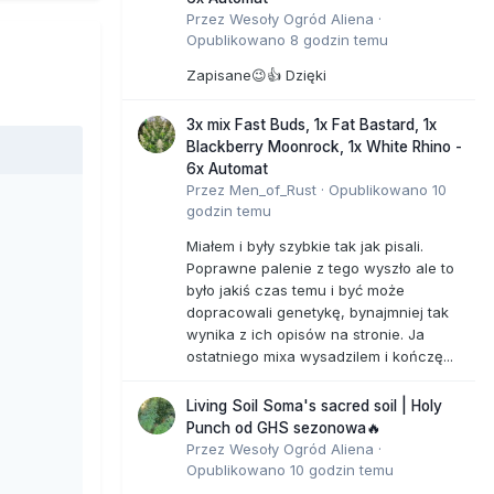
Przez
Wesoły Ogród Aliena
·
Opublikowano
8 godzin temu
Zapisane😉👍 Dzięki
3x mix Fast Buds, 1x Fat Bastard, 1x
Blackberry Moonrock, 1x White Rhino -
6x Automat
Przez
Men_of_Rust
·
Opublikowano
10
godzin temu
Miałem i były szybkie tak jak pisali.
Poprawne palenie z tego wyszło ale to
było jakiś czas temu i być może
dopracowali genetykę, bynajmniej tak
wynika z ich opisów na stronie. Ja
ostatniego mixa wysadzilem i kończę...
Living Soil Soma's sacred soil | Holy
Punch od GHS sezonowa🔥
Przez
Wesoły Ogród Aliena
·
Opublikowano
10 godzin temu