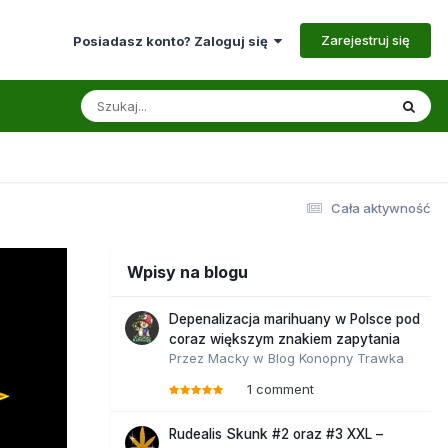
Zarejestruj się
Posiadasz konto? Zaloguj się
Cała aktywność
Wpisy na blogu
Depenalizacja marihuany w Polsce pod
coraz większym znakiem zapytania
Przez
Macky
w
Blog Konopny Trawka
1 comment
Rudealis Skunk #2 oraz #3 XXL –