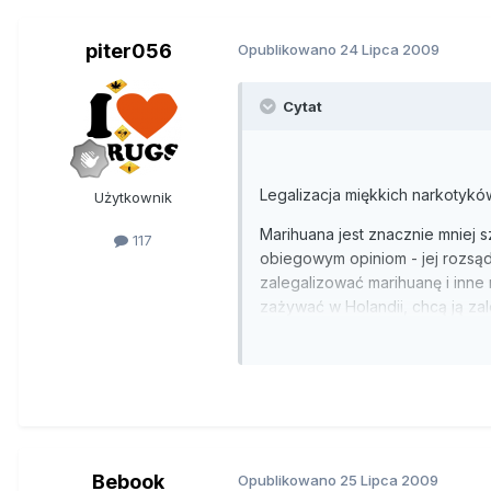
piter056
Opublikowano
24 Lipca 2009
Cytat
Legalizacja miękkich narkotykó
Użytkownik
Marihuana jest znacznie mniej s
117
obiegowym opiniom - jej rozsą
zalegalizować marihuanę i inne 
zażywać w Holandii, chcą ją zal
a kończy na heroinie, jest tak 
potem od autovidolu - mówi prof
codziennie paliłem trawkę. Był 
Negatyw. - Dziś palę jedynie wt
dla tysięcy innych osób, taką s
Z marihuaną pod strzechy
Bebook
Opublikowano
25 Lipca 2009