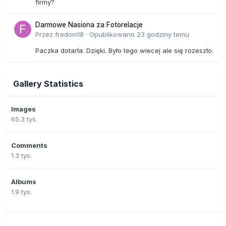
firmy?
Darmowe Nasiona za Fotorelacje
Przez
fredom18
·
Opublikowano
23 godziny temu
Paczka dotarła. Dzięki. Było tego wiecej ale się rozeszło.
Gallery Statistics
Images
65.3 tys.
Comments
1.3 tys.
Albums
1.9 tys.