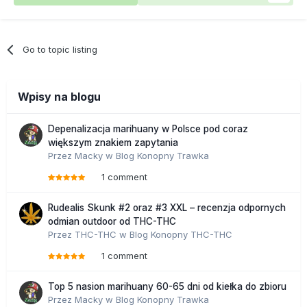
Go to topic listing
Wpisy na blogu
Depenalizacja marihuany w Polsce pod coraz
większym znakiem zapytania
Przez
Macky
w
Blog Konopny Trawka
1 comment
Rudealis Skunk #2 oraz #3 XXL – recenzja odpornych
odmian outdoor od THC-THC
Przez
THC-THC
w
Blog Konopny THC-THC
1 comment
Top 5 nasion marihuany 60-65 dni od kiełka do zbioru
Przez
Macky
w
Blog Konopny Trawka