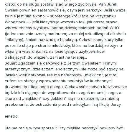
kratki, co na długo zostawi ślad w jego życiorysie. Pan Jurek
Owsiak powinien zastanowić się, czym jest narkotyk. Jeśli uważa,
że nie jest nim alkohol – substancja królująca na Przystanku
Woodstock – i jeśli klasyfikuje wszystko tak, jak nasze prawo,
wbrew choćby wynikowi ponad dziesięcioletnich badań WHO
(jednoznacznie uznały marihuanę za mniej szkodliwą od alkoholu
i nikotyny), śmiem nazwać go hipokrytą. Człowiekiem, który tylko
pozornie staje po stronie młodzieży, któremu bardziej zależy na
własnym wizerunku niż na losie tysięcy użytkowników
trafiających do więzień, zamiast na terapię...
Squart Zgadzam się całkowicie z Jerzym Owsiakiem i innymi
autentycznymi działaczami społecznymi: nie może być zgody na
jakiekolwiek narkotyki. Nie ma narkotyków „miękkich”, jest to
eufemizm służący wprowadzeniu narkotyków kuchennymi
drzwiami do oficjalnego obiegu. Ciekawość młodych ludzi zawsze
będzie ich ciągnęła do wypróbowania czegoś mocniejszego, a
skoro od „miękkich” czy „lekkich” się nie uzależnili, to nabiorą
przekonania, że ostrzeżenia przed narkotykami są fikcją. Jerzy
emetro
Kto ma rację w tym sporze ? Czy miękkie narkotyki powinny być