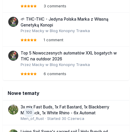
3 comments
🌱 THC-THC - Jedyna Polska Marka z Własną
Genetyką Konopi
Przez
Macky
w
Blog Konopny Trawka
1 comment
Top 5 Nowoczesnych automatów XXL bogatych w
THC na outdoor 2026
Przez
Macky
w
Blog Konopny Trawka
6 comments
Nowe tematy
3x mix Fast Buds, 1x Fat Bastard, 1x Blackberry
100
Moonrock, 1x White Rhino - 6x Automat
Men_of_Rust
· Started
30 Czerwca
Living Soil Soma's sacred soil | Holy Punch od