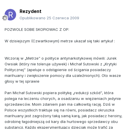
Rezydent
Opublikowano
25 Czerwca 2009
POZWOLE SOBIE SKOPIOWAC Z OP:
W dzisiejszym (Czwartkowym) metrze ukazał się taki artykuł :
Wczoraj w „Metrze” o polityce antynarkotykowej mówili: Jurek
Owsiak (który nie toleruje używek) i Michał Sutowski z „Krytyki
Politycznej” (apeluje o odstąpienie od ścigania posiadaczy
marihuany i zwiększenie pomocy dla uzależnionych). Oto wasze
głosy w tej sprawie
Pan Michał Sutowski popiera politykę „redukcji szkód”, która
polega na leczeniu chorych, a osadzaniu w więzieniach jedynie
sprzedawców. Moim zdaniem pan ma całkowitą rację. Dziś w
Polsce wszystkich traktuje się na równi, posiadacz okruszka
marihuany jest zagrożony taką samą karą, jak posiadacz heroiny,
odrobinę łagodniejszą od kary dla hurtowego sprzedawcy obu
substancji. Każdy eksperymentujący dzieciak może trafić za