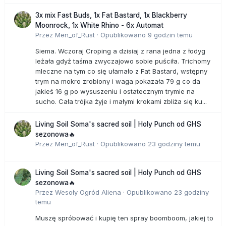
3x mix Fast Buds, 1x Fat Bastard, 1x Blackberry
Moonrock, 1x White Rhino - 6x Automat
Przez
Men_of_Rust
·
Opublikowano
9 godzin temu
Siema. Wczoraj Croping a dzisiaj z rana jedna z łodyg
leżała gdyż taśma zwyczajowo sobie puściła. Trichomy
mleczne na tym co się ułamało z Fat Bastard, wstępny
trym na mokro zrobiony i waga pokazała 79 g co da
jakieś 16 g po wysuszeniu i ostatecznym trymie na
sucho. Cała trójka żyje i małymi krokami zbliża się ku...
Living Soil Soma's sacred soil | Holy Punch od GHS
sezonowa🔥
Przez
Men_of_Rust
·
Opublikowano
23 godziny temu
Living Soil Soma's sacred soil | Holy Punch od GHS
sezonowa🔥
Przez
Wesoły Ogród Aliena
·
Opublikowano
23 godziny
temu
Muszę spróbować i kupię ten spray boomboom, jakiej to