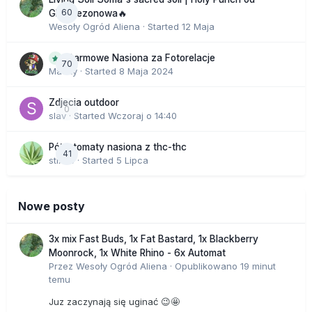
60
GHS sezonowa🔥
Wesoły Ogród Aliena
· Started
12 Maja
Darmowe Nasiona za Fotorelacje
70
Macky
· Started
8 Maja 2024
Zdjecia outdoor
0
slav
· Started
Wczoraj o 14:40
Półautomaty nasiona z thc-thc
41
stix33
· Started
5 Lipca
Nowe posty
3x mix Fast Buds, 1x Fat Bastard, 1x Blackberry
Moonrock, 1x White Rhino - 6x Automat
Przez
Wesoły Ogród Aliena
·
Opublikowano
19 minut
temu
Juz zaczynają się uginać 😉🤩