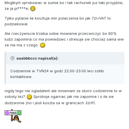
Moglbym sprobowac w sumie bo i tak rachunek juz taki przyjdzie,
ze ja pi****e;
Tylko pytanie ile kosztuje min polaczenia bo jak 7zl+VAT to
podziekowal.
Ale rzeczywiscie trzeba sobie mowienie przecwiczyc bo 90%
ludzi zapomina co ma powiedziec i stresuje sie chociaz sama wie
ze nie ma z czego.
aaabbbccc napisał(a):
Codziennie w TVN24 w godz 22.00-23.00 leci szkło
kontaktowe.
nigdy tego nie ogladalem ale mniemam ze skoro codziennie to w
soboty tez?
Sproboje ogarnac jak nie zapomne i o ile sie
dodzwonie (no i jesli koszta sa w granicach 3zl:P).