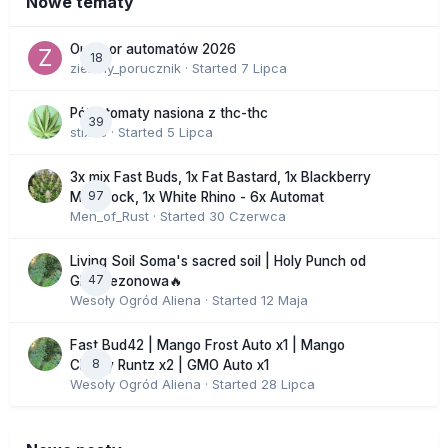
Nowe tematy
Outdoor automatów 2026
18
zielony_porucznik
· Started
7 Lipca
Półautomaty nasiona z thc-thc
39
stix33
· Started
5 Lipca
3x mix Fast Buds, 1x Fat Bastard, 1x Blackberry
97
Moonrock, 1x White Rhino - 6x Automat
Men_of_Rust
· Started
30 Czerwca
Living Soil Soma's sacred soil | Holy Punch od
47
GHS sezonowa🔥
Wesoły Ogród Aliena
· Started
12 Maja
Fast Bud42 | Mango Frost Auto x1 | Mango
8
Cherry Runtz x2 | GMO Auto x1
Wesoły Ogród Aliena
· Started
28 Lipca