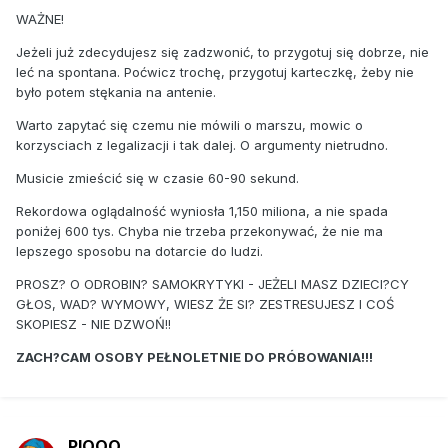
WAŻNE!
Jeżeli już zdecydujesz się zadzwonić, to przygotuj się dobrze, nie
leć na spontana. Poćwicz trochę, przygotuj karteczkę, żeby nie
było potem stękania na antenie.
Warto zapytać się czemu nie mówili o marszu, mowic o
korzysciach z legalizacji i tak dalej. O argumenty nietrudno.
Musicie zmieścić się w czasie 60-90 sekund.
Rekordowa oglądalność wyniosła 1,150 miliona, a nie spada
poniżej 600 tys. Chyba nie trzeba przekonywać, że nie ma
lepszego sposobu na dotarcie do ludzi.
PROSZ? O ODROBIN? SAMOKRYTYKI - JEŻELI MASZ DZIECI?CY
GŁOS, WAD? WYMOWY, WIESZ ŻE SI? ZESTRESUJESZ I COŚ
SKOPIESZ - NIE DZWOŃ!!
ZACH?CAM OSOBY PEŁNOLETNIE DO PRÓBOWANIA!!!
PIOOO