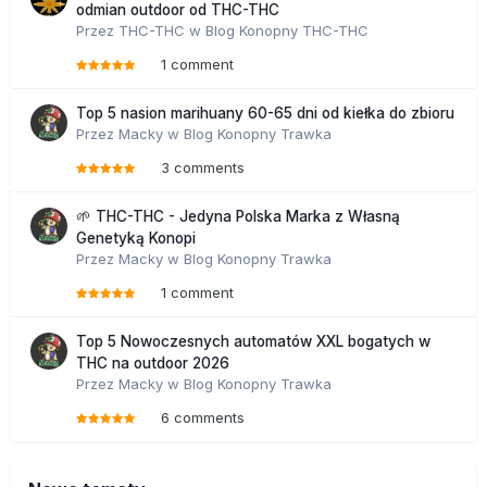
odmian outdoor od THC-THC
Przez
THC-THC
w
Blog Konopny THC-THC
1 comment
Top 5 nasion marihuany 60-65 dni od kiełka do zbioru
Przez
Macky
w
Blog Konopny Trawka
3 comments
🌱 THC-THC - Jedyna Polska Marka z Własną
Genetyką Konopi
Przez
Macky
w
Blog Konopny Trawka
1 comment
Top 5 Nowoczesnych automatów XXL bogatych w
THC na outdoor 2026
Przez
Macky
w
Blog Konopny Trawka
6 comments