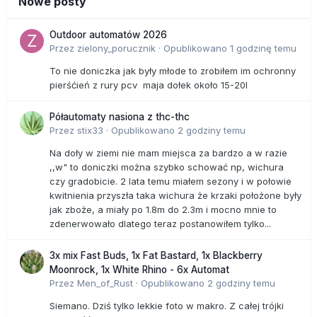
Nowe posty
Outdoor automatów 2026
Przez
zielony_porucznik
·
Opublikowano
1 godzinę temu
To nie doniczka jak były młode to zrobiłem im ochronny
pierśćień z rury pcv maja dołek około 15-20l
Półautomaty nasiona z thc-thc
Przez
stix33
·
Opublikowano
2 godziny temu
Na doły w ziemi nie mam miejsca za bardzo a w razie
,,w" to doniczki można szybko schować np, wichura
czy gradobicie. 2 lata temu miałem sezony i w połowie
kwitnienia przyszła taka wichura że krzaki położone były
jak zboże, a miały po 1.8m do 2.3m i mocno mnie to
zdenerwowało dlatego teraz postanowiłem tylko...
3x mix Fast Buds, 1x Fat Bastard, 1x Blackberry
Moonrock, 1x White Rhino - 6x Automat
Przez
Men_of_Rust
·
Opublikowano
2 godziny temu
Siemano. Dziś tylko lekkie foto w makro. Z całej trójki