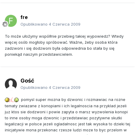
fre
Opublikowano
4 Czerwca 2009
To może ułożymy wspólłnie przebieg takiej wypowiedz? Wtedy
więcej osób mogłoby spróbować. Ważne, żeby osoba która
zadzwoni i się dodzwoni była odpowiednia bo stała by się
poniekąd naszym przedstawicielem.
Gość
Opublikowano
4 Czerwca 2009
pomysl super mozna by dzwonic i rozmawiac na rozne
tematy zwiazane z konopiami i ich legalnoscia na przyklad jezeli
juz ktos sie dodzwoni i powie zapyta o marsz wyzwolenia konopi
to inne osoby moga dzwonic i przedstawiac pozytywne skutki
legalizacji w polsce jezeli ogladalnosc jest tak wysoka to dzieki tej
inicjatywie mona przekonac rzesze ludzi moze to byc przelom w