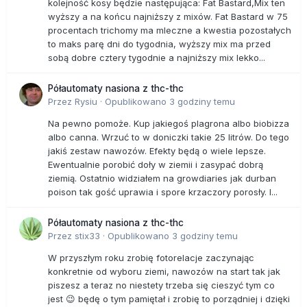
kolejność kosy będzie następująca: Fat Bastard,Mix ten
wyższy a na końcu najniższy z mixów. Fat Bastard w 75
procentach trichomy ma mleczne a kwestia pozostałych
to maks parę dni do tygodnia, wyższy mix ma przed
sobą dobre cztery tygodnie a najniższy mix lekko...
Półautomaty nasiona z thc-thc
Przez
Rysiu
·
Opublikowano
3 godziny temu
Na pewno pomoże. Kup jakiegoś plagrona albo biobizza
albo canna. Wrzuć to w doniczki takie 25 litrów. Do tego
jakiś zestaw nawozów. Efekty będą o wiele lepsze.
Ewentualnie porobić doły w ziemii i zasypać dobrą
ziemią. Ostatnio widziałem na growdiaries jak durban
poison tak gość uprawia i spore krzaczory porosły. I...
Półautomaty nasiona z thc-thc
Przez
stix33
·
Opublikowano
3 godziny temu
W przyszłym roku zrobię fotorelacje zaczynając
konkretnie od wyboru ziemi, nawozów na start tak jak
piszesz a teraz no niestety trzeba się cieszyć tym co
jest 😉 będę o tym pamiętał i zrobię to porządniej i dzięki