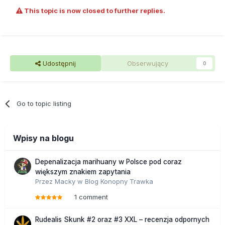
This topic is now closed to further replies.
Udostępnij
Obserwujący
0
Go to topic listing
Wpisy na blogu
Depenalizacja marihuany w Polsce pod coraz
większym znakiem zapytania
Przez
Macky
w
Blog Konopny Trawka
1 comment
Rudealis Skunk #2 oraz #3 XXL – recenzja odpornych