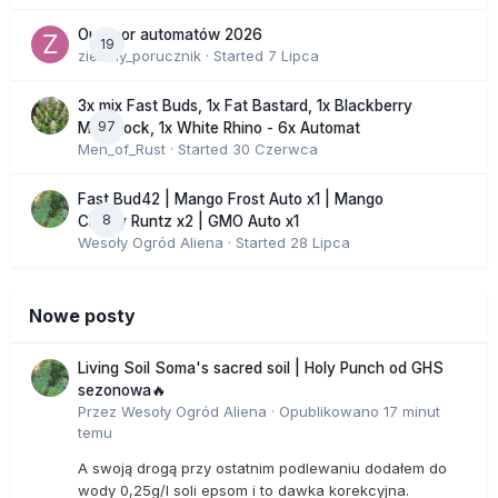
Outdoor automatów 2026
19
zielony_porucznik
· Started
7 Lipca
3x mix Fast Buds, 1x Fat Bastard, 1x Blackberry
97
Moonrock, 1x White Rhino - 6x Automat
Men_of_Rust
· Started
30 Czerwca
Fast Bud42 | Mango Frost Auto x1 | Mango
8
Cherry Runtz x2 | GMO Auto x1
Wesoły Ogród Aliena
· Started
28 Lipca
Nowe posty
Living Soil Soma's sacred soil | Holy Punch od GHS
sezonowa🔥
Przez
Wesoły Ogród Aliena
·
Opublikowano
17 minut
temu
A swoją drogą przy ostatnim podlewaniu dodałem do
wody 0,25g/l soli epsom i to dawka korekcyjna.