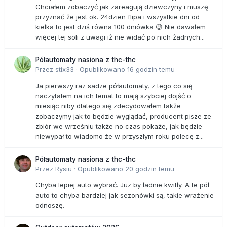
Chciałem zobaczyć jak zareagują dziewczyny i muszę
przyznać że jest ok. 24dzien flipa i wszystkie dni od
kiełka to jest dziś równa 100 dniówka 😉 Nie dawałem
więcej tej soli z uwagi iż nie widać po nich żadnych...
Półautomaty nasiona z thc-thc
Przez
stix33
·
Opublikowano
16 godzin temu
Ja pierwszy raz sadze półautomaty, z tego co się
naczytalem na ich temat to mają szybciej dojść o
miesiąc niby dlatego się zdecydowałem także
zobaczymy jak to będzie wyglądać, producent pisze ze
zbiór we wrześniu także no czas pokaże, jak będzie
niewypał to wiadomo że w przyszłym roku polecę z...
Półautomaty nasiona z thc-thc
Przez
Rysiu
·
Opublikowano
20 godzin temu
Chyba lepiej auto wybrać. Juz by ładnie kwitły. A te pół
auto to chyba bardziej jak sezonówki są, takie wrażenie
odnoszę.