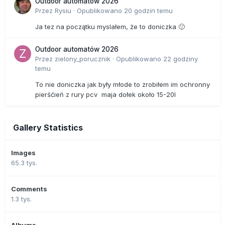
Outdoor automatów 2026
Przez
Rysiu
·
Opublikowano
20 godzin temu
Ja tez na początku myslałem, że to doniczka 🙂
Outdoor automatów 2026
Przez
zielony_porucznik
·
Opublikowano
22 godziny
temu
To nie doniczka jak były młode to zrobiłem im ochronny
pierśćień z rury pcv maja dołek około 15-20l
Gallery Statistics
Images
65.3 tys.
Comments
1.3 tys.
Albums