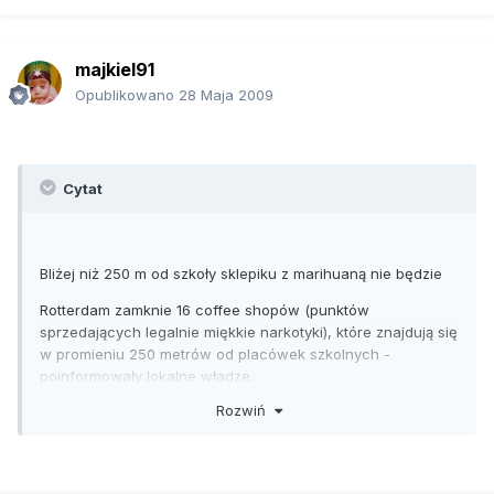
majkiel91
Opublikowano
28 Maja 2009
Cytat
Bliżej niż 250 m od szkoły sklepiku z marihuaną nie będzie
Rotterdam zamknie 16 coffee shopów (punktów
sprzedających legalnie miękkie narkotyki), które znajdują się
w promieniu 250 metrów od placówek szkolnych -
poinformowały lokalne władze.
Rozwiń
- Decyzja dotyczy 16 sklepów rozlokowanych w pobliżu
szkół podstawowych i średnich dla dzieci i młodzieży
nastręczającej problemy wychowawcze - powiedziała
agencji AFP rzeczniczka mera Rotterdamu Anja Pels.