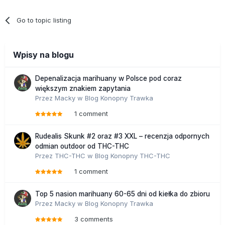
Go to topic listing
Wpisy na blogu
Depenalizacja marihuany w Polsce pod coraz
większym znakiem zapytania
Przez
Macky
w
Blog Konopny Trawka
1 comment
Rudealis Skunk #2 oraz #3 XXL – recenzja odpornych
odmian outdoor od THC-THC
Przez
THC-THC
w
Blog Konopny THC-THC
1 comment
Top 5 nasion marihuany 60-65 dni od kiełka do zbioru
Przez
Macky
w
Blog Konopny Trawka
3 comments