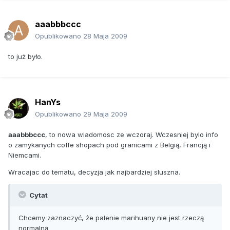
Wyjaśniła, że w ten sposób Rotterdam chce zniechęcać do
aaabbbccc
konsumpcji tzw. miękkich narkotyków młodzież i chronić
Opublikowano
28 Maja 2009
"najsłabsze grupy".
to już było.
Chcemy zaznaczyć, że palenie marihuany nie jest rzeczą
normalną. To silna substancja, która może być szkodliwa -
powiedziała przedstawicielka władz.
Holandia w roku 1976 zdepenalizowała spożycie i
HanYs
posiadanie do pięciu gramów marihuany, która jest
Opublikowano
29 Maja 2009
sprzedawana w coffee shopach.
aaabbbccc
, to nowa wiadomosc ze wczoraj. Wczesniej bylo info
W całym kraju są 702 takie punkty legalnej sprzedaży
o zamykanych coffe shopach pod granicami z Belgią, Francją i
miękkich narkotyków.
Niemcami.
Do 2011 roku w Amsterdamie mają zostać zamknięte 43
Wracajac do tematu, decyzja jak najbardziej sluszna.
coffee shopy w pobliżu szkół. Ogółem w tym mieście jest
228 coffee shopów.
Cytat
Chcemy zaznaczyć, że palenie marihuany nie jest rzeczą
normalną