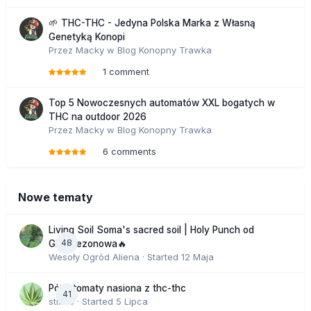
🌱 THC-THC - Jedyna Polska Marka z Własną
Genetyką Konopi
Przez
Macky
w
Blog Konopny Trawka
1 comment
Top 5 Nowoczesnych automatów XXL bogatych w
THC na outdoor 2026
Przez
Macky
w
Blog Konopny Trawka
6 comments
Nowe tematy
Living Soil Soma's sacred soil | Holy Punch od
48
GHS sezonowa🔥
Wesoły Ogród Aliena
· Started
12 Maja
Półautomaty nasiona z thc-thc
41
stix33
· Started
5 Lipca