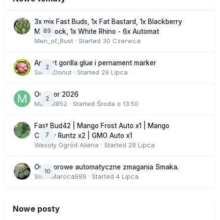
3x mix Fast Buds, 1x Fat Bastard, 1x Blackberry
89
Moonrock, 1x White Rhino - 6x Automat
Men_of_Rust
· Started
30 Czerwca
Apricot gorilla glue i pernament marker
2
SweetDonut
· Started
29 Lipca
Outdoor 2026
2
Marcel852
· Started
Środa o 13:50
Fast Bud42 | Mango Frost Auto x1 | Mango
7
Cherry Runtz x2 | GMO Auto x1
Wesoły Ogród Aliena
· Started
28 Lipca
Outdoorowe automatyczne zmagania Smaka.
10
SmakMaroca999
· Started
4 Lipca
Nowe posty