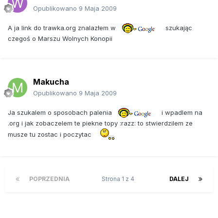
Opublikowano
9 Maja 2009
A ja link do trawka.org znalazłem w
szukając
czegoś o Marszu Wolnych Konopii
Makucha
Opublikowano
9 Maja 2009
Ja szukalem o sposobach palenia
i wpadlem na
.org i jak zobaczelem te piekne topy :razz: to stwierdzilem ze
musze tu zostac i poczytac
POPRZEDNIA
Strona 1 z 4
DALEJ