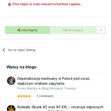
This topic is now closed to further replies.
Udostępnij
Obserwujący
0
Go to topic listing
Wpisy na blogu
Depenalizacja marihuany w Polsce pod coraz
większym znakiem zapytania
Przez
Macky
w
Blog Konopny Trawka
1 comment
Rudealis Skunk #2 oraz #3 XXL – recenzja odpornych