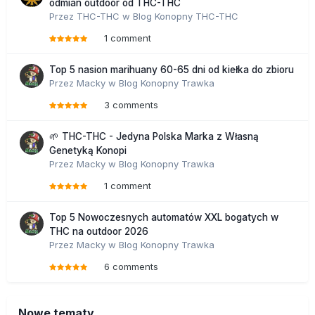
odmian outdoor od THC-THC
Przez
THC-THC
w
Blog Konopny THC-THC
1 comment
Top 5 nasion marihuany 60-65 dni od kiełka do zbioru
Przez
Macky
w
Blog Konopny Trawka
3 comments
🌱 THC-THC - Jedyna Polska Marka z Własną
Genetyką Konopi
Przez
Macky
w
Blog Konopny Trawka
1 comment
Top 5 Nowoczesnych automatów XXL bogatych w
THC na outdoor 2026
Przez
Macky
w
Blog Konopny Trawka
6 comments
Nowe tematy