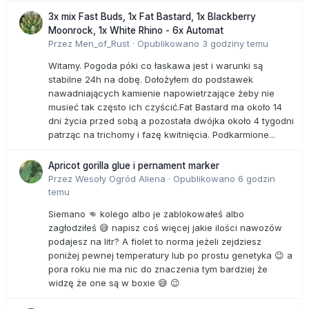
3x mix Fast Buds, 1x Fat Bastard, 1x Blackberry
Moonrock, 1x White Rhino - 6x Automat
Przez
Men_of_Rust
·
Opublikowano
3 godziny temu
Witamy. Pogoda póki co łaskawa jest i warunki są
stabilne 24h na dobę. Dołożyłem do podstawek
nawadniających kamienie napowietrzające żeby nie
musieć tak często ich czyścić.Fat Bastard ma około 14
dni życia przed sobą a pozostała dwójka około 4 tygodni
patrząc na trichomy i fazę kwitnięcia. Podkarmione...
Apricot gorilla glue i pernament marker
Przez
Wesoły Ogród Aliena
·
Opublikowano
6 godzin
temu
Siemano 👊 kolego albo je zablokowałeś albo
zagłodziłeś 😅 napisz coś więcej jakie ilości nawozów
podajesz na litr? A fiolet to norma jeżeli zejdziesz
poniżej pewnej temperatury lub po prostu genetyka 😉 a
pora roku nie ma nic do znaczenia tym bardziej że
widzę że one są w boxie 😅 😉