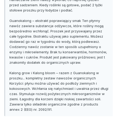
przed sadzeniem. Kiedy roślinki są gotowe, podać 2 łyżki
stołowe proszku przy łodydze i podlać.
Guanokalong – ekstrakt poprawiający smak Ten płynny
nawóz zawiera substancje odżywcze, które rośliny mogą
bezpośrednio wchłonąć. Proszek jest przyswajany przez
całe tygodnie. Ekstraktu używaj jako suplementu. Możesz
dodawać go raz w tygodniu do wody, którą podlewasz.
Codzienny nawóz zostanie w ten sposób uzupełniony o
enzymy i mikroelementy. Brak tu konserwantów, hormonów,
kwasów i cukrów. Produkt jest pakowany próżniowo; jest t
znakomity dodatek do organicznych upraw.
Kalong grow i Kalong bloom – razem z Guanokalong w
proszku... kompletny zestaw nawozów organicznych
Korzyści: płynu można używać do podłoży ziemnych i
kokosowych. Wchłania się natychmiast i uwalnia przez długi
czas. Stymuluje rozwój pożytecznych mikroorganizmów w
ziemi. Łagodny dla korzeni dzięki niskiej zawartości soli.
Zawiera tylko składniki organiczne zgodne z products
annex 2 (EEG) nr. 2092/91.