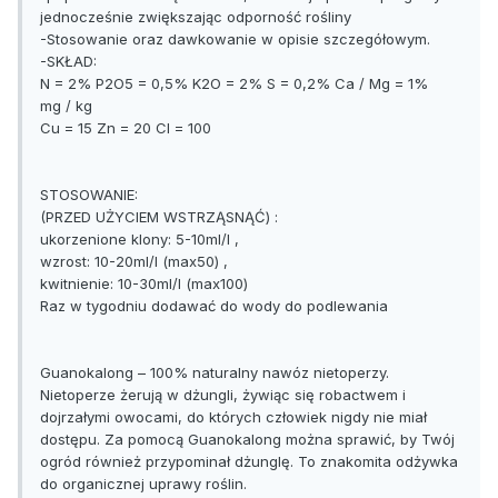
jednocześnie zwiększając odporność rośliny
-Stosowanie oraz dawkowanie w opisie szczegółowym.
-SKŁAD:
N = 2% P2O5 = 0,5% K2O = 2% S = 0,2% Ca / Mg = 1%
mg / kg
Cu = 15 Zn = 20 Cl = 100
STOSOWANIE:
(PRZED UŻYCIEM WSTRZĄSNĄĆ) :
ukorzenione klony: 5-10ml/l ,
wzrost: 10-20ml/l (max50) ,
kwitnienie: 10-30ml/l (max100)
Raz w tygodniu dodawać do wody do podlewania
Guanokalong – 100% naturalny nawóz nietoperzy.
Nietoperze żerują w dżungli, żywiąc się robactwem i
dojrzałymi owocami, do których człowiek nigdy nie miał
dostępu. Za pomocą Guanokalong można sprawić, by Twój
ogród również przypominał dżunglę. To znakomita odżywka
do organicznej uprawy roślin.