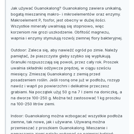
Jak używać Guanokalong? Guanokalong zawiera unikalną,
bogatą mieszaninę makro- i mikroelementów oraz enzymy.
Makroelement P, fosfor, jest obecny w dużej ilości.
Wszystkie minerały uwalniają się stopniowo, więc
korzeniom nie grozi uszkodzenie. Obfitość magnezu,
wapnia i enzymy stymulują rozwój ziemnej flory bakteryjnej.
Outdoor: Zaleca się, aby nawieźć ogród po zimie. Należy
pamiętać, że piaszczyste gleby szybko się wypłukują.
Granulki rozpuszczają się powoli, przez cały rok. Proszek
uwalnia składniki odżywcze prędzej, w ciągu sześciu
miesięcy. Zmieszaj Guanokalong z ziemią przed
posadzeniem roślin. Jeśli rosną one już w podłożu, rozsyp
nawóz i wapń po powierzchni i delikatnie przeczesz
grabiami. Na początek użyj 50 g na 7 l ziemi na doniczkę, a
na dworze 100-250 g. Można też zastosować 1 kg proszku
na 100-250 litrów ziemi.
Indoor: Guanokalong można wzbogacać wszystkie podłoża
ziemne, tak nowe, jak i używane. Używaną można
przemieszać z proszkiem Guanokalong. Mieszanie i
namaczanie ziemi należy wykonać co najmniej tydzień