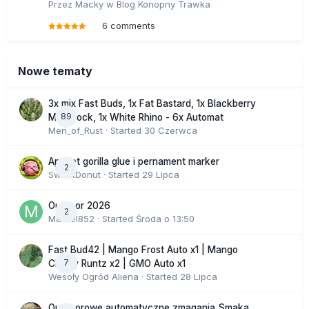
Przez
Macky
w
Blog Konopny Trawka
6 comments
Nowe tematy
3x mix Fast Buds, 1x Fat Bastard, 1x Blackberry
89
Moonrock, 1x White Rhino - 6x Automat
Men_of_Rust
· Started
30 Czerwca
Apricot gorilla glue i pernament marker
2
SweetDonut
· Started
29 Lipca
Outdoor 2026
2
Marcel852
· Started
Środa o 13:50
Fast Bud42 | Mango Frost Auto x1 | Mango
7
Cherry Runtz x2 | GMO Auto x1
Wesoły Ogród Aliena
· Started
28 Lipca
Outdoorowe automatyczne zmagania Smaka.