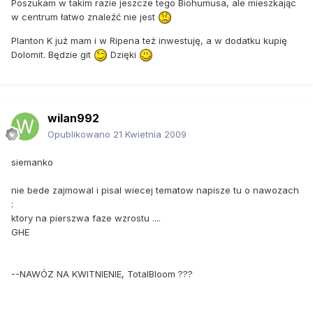
Poszukam w takim razie jeszcze tego Biohumusa, ale mieszkając
w centrum łatwo znaleźć nie jest
Planton K już mam i w Ripena też inwestuję, a w dodatku kupię
Dolomit. Będzie git
Dzięki
wilan992
Opublikowano
21 Kwietnia 2009
siemanko
nie bede zajmowal i pisal wiecej tematow napisze tu o nawozach
:
ktory na pierszwa faze wzrostu ....
GHE
--NAWÓZ NA KWITNIENIE, TotalBloom ???