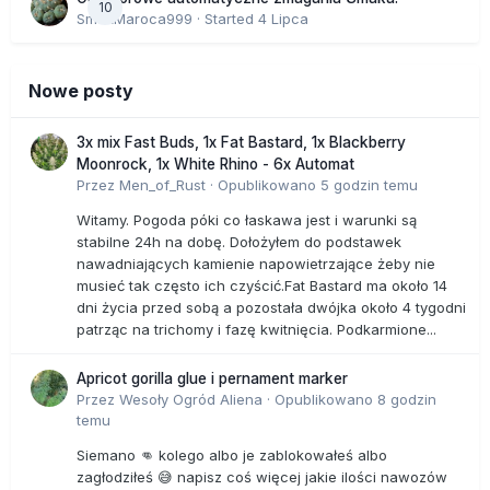
10
SmakMaroca999
· Started
4 Lipca
Nowe posty
3x mix Fast Buds, 1x Fat Bastard, 1x Blackberry
Moonrock, 1x White Rhino - 6x Automat
Przez
Men_of_Rust
·
Opublikowano
5 godzin temu
Witamy. Pogoda póki co łaskawa jest i warunki są
stabilne 24h na dobę. Dołożyłem do podstawek
nawadniających kamienie napowietrzające żeby nie
musieć tak często ich czyścić.Fat Bastard ma około 14
dni życia przed sobą a pozostała dwójka około 4 tygodni
patrząc na trichomy i fazę kwitnięcia. Podkarmione...
Apricot gorilla glue i pernament marker
Przez
Wesoły Ogród Aliena
·
Opublikowano
8 godzin
temu
Siemano 👊 kolego albo je zablokowałeś albo
zagłodziłeś 😅 napisz coś więcej jakie ilości nawozów