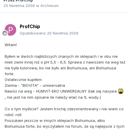
Przez
ProfChip
20 Kwietnia 2009
w
Archiwum
ProfChip
Opublikowano
20 Kwietnia 2009
Witam!
Byłem w dwóch najbliższych znanych mi sklepach i w obu nie
mieli ziemi innej niż o pH 5,5 - 6,5. Sprawa z nawozem na weg też
nie była kolorowa, bo nie było ani Biohumusa, ani Biohumusa
forte.
Ostatecznie kupiłem:
Ziemia - "BIOVITA" - uniwersalna
Nawóz na weg - HUMVIT-EKO UNIWERSALNY (tak się nazywa
, nie jest na nim opisane ile należy wlać na 1L wody..)
Co o tym myślicie? Jestem trochę zdezorientowany i nie wiem co
robić :roll:
Poszukam jeszcze w innych sklepach Biohumusa, albo
Biohumusa forte, bo wyczytałem na forum, że są najlepsze z tych