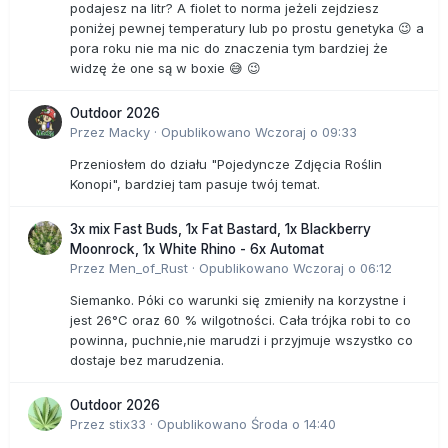
podajesz na litr? A fiolet to norma jeżeli zejdziesz
poniżej pewnej temperatury lub po prostu genetyka 😉 a
pora roku nie ma nic do znaczenia tym bardziej że
widzę że one są w boxie 😅 😉
Outdoor 2026
Przez
Macky
·
Opublikowano
Wczoraj o 09:33
Przeniosłem do działu "Pojedyncze Zdjęcia Roślin
Konopi", bardziej tam pasuje twój temat.
3x mix Fast Buds, 1x Fat Bastard, 1x Blackberry
Moonrock, 1x White Rhino - 6x Automat
Przez
Men_of_Rust
·
Opublikowano
Wczoraj o 06:12
Siemanko. Póki co warunki się zmieniły na korzystne i
jest 26°C oraz 60 % wilgotności. Cała trójka robi to co
powinna, puchnie,nie marudzi i przyjmuje wszystko co
dostaje bez marudzenia.
Outdoor 2026
Przez
stix33
·
Opublikowano
Środa o 14:40