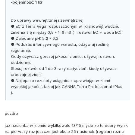
-pojemność: 1 litr
Do uprawy wewnętrznej i zewnętrznej.
● EC z Terra Vega rozpuszczonym w (kranowej) wodzie,
zmienia się między 0,9 - 1, 6 mS (= roztwór EC + woda EC)
● Zalecane pH: 5,2 - 6,2
● Podczas intensywnego wzrostu, odżywiaj roślinę
regularnie.
Kiedy używasz gorszej jakości ziemie, używaj roztworu
codziennie.
Stosuj roztwór od 1 do 3 razy na tydzień, kiedy używasz
urodzajnej ziemi
● Najlepsze rezultaty osiągniesz uprawiając w ziemi
wysokiej jakości, takiej jak CANNA Terra Professional (Plus
).
pozdro
juz nasionka w ziemie wykilkowalo 13/15 mysle ze to dobry wynik
na pierwszy raz jeszcze jest okolo 25 nasionek (regular) rozne