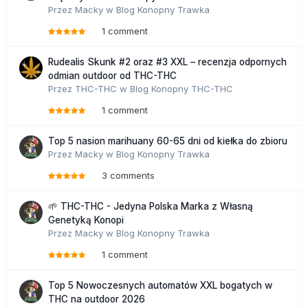
Przez
Macky
w
Blog Konopny Trawka
1 comment
Rudealis Skunk #2 oraz #3 XXL – recenzja odpornych
odmian outdoor od THC-THC
Przez
THC-THC
w
Blog Konopny THC-THC
1 comment
Top 5 nasion marihuany 60-65 dni od kiełka do zbioru
Przez
Macky
w
Blog Konopny Trawka
3 comments
🌱 THC-THC - Jedyna Polska Marka z Własną
Genetyką Konopi
Przez
Macky
w
Blog Konopny Trawka
1 comment
Top 5 Nowoczesnych automatów XXL bogatych w
THC na outdoor 2026