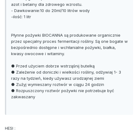
azot i betainy dla zdrowego wzrostu.
- Dawkowanie:10 do 20ml/10 litrów wody
-ilość: 1 litr
Płynne pożywki BIOCANNA są produkowane organicznie
przez specjalny proces fermentacji rośliny. Są one bogate w
bezpośrednio dostępne i wchłanialne pożywki, białka,
kwasy owocowe i witaminy.
● Przed użyciem dobrze wstrząśnij butelką
● Zależenie od doniczki i wielkości rośliny, odżywiaj 1- 3
razy na tydzień, kiedy używasz urodzajnej ziemi
● Zużyj wymieszany roztwór w ciągu 24 godzin
● Rozpuszczony roztwór pożywki nie potrzebuje być
zakwaszany
HESI :