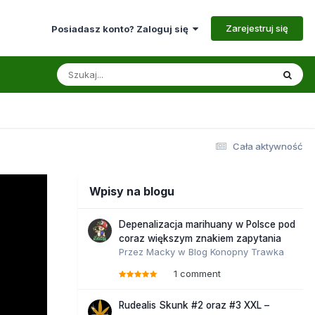
Zarejestruj się
Posiadasz konto? Zaloguj się
Cała aktywność
Wpisy na blogu
Depenalizacja marihuany w Polsce pod
coraz większym znakiem zapytania
Przez
Macky
w
Blog Konopny Trawka
1 comment
Rudealis Skunk #2 oraz #3 XXL –