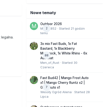
Nowe tematy
Outdoor 2026
Marcel852
2
· Started
21 godzin
temu
 legalna.
3x mix Fast Buds, 1x Fat
Bastard, 1x Blackberry
Moonrock, 1x White Rhino - 6x
88
Automat
Men_of_Rust
· Started
30
Czerwca
Fast Bud42 | Mango Frost Auto
x1 | Mango Cherry Runtz x2 |
7
GMO Auto x1
Wesoły Ogród Aliena
· Started
28
Lipca