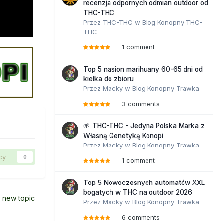
recenzja odpornych odmian outdoor od
THC-THC
Przez
THC-THC
w
Blog Konopny THC-
THC
1 comment
Top 5 nasion marihuany 60-65 dni od
kiełka do zbioru
Przez
Macky
w
Blog Konopny Trawka
3 comments
🌱 THC-THC - Jedyna Polska Marka z
Własną Genetyką Konopi
Przez
Macky
w
Blog Konopny Trawka
cy
0
1 comment
Top 5 Nowoczesnych automatów XXL
bogatych w THC na outdoor 2026
t new topic
Przez
Macky
w
Blog Konopny Trawka
6 comments