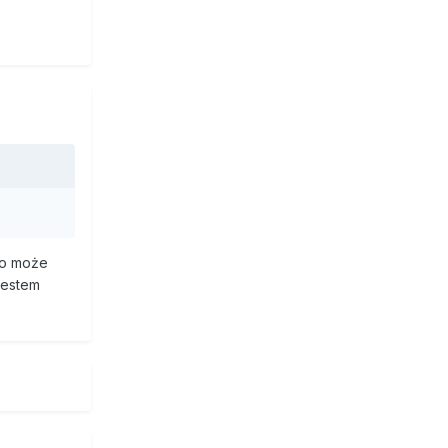
 no może
jestem