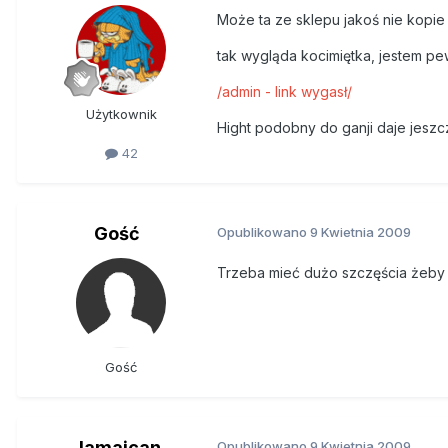
Może ta ze sklepu jakoś nie kopie
tak wygląda kocimiętka, jestem pew
/admin - link wygasł/
Użytkownik
Hight podobny do ganji daje jesz
42
Gość
Opublikowano
9 Kwietnia 2009
Trzeba mieć dużo szczęścia żeby 
Gość
Jamaican
Opublikowano
9 Kwietnia 2009