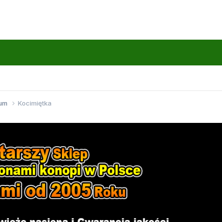
wum
Kocimiętka