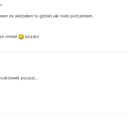
 ?
ien ze widziałem to gdzies jak rosło pod płotem.
cze chmiel
pozdro
cokolwiek poczuć....