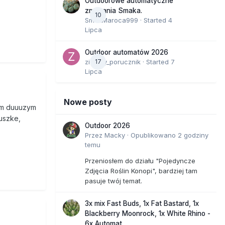
Outdoorowe automatyczne
zmagania Smaka.
10
SmakMaroca999
· Started
4
Lipca
Outdoor automatów 2026
zielony_porucznik
17
· Started
7
Lipca
Nowe posty
nym duuuzym
zuszke,
Outdoor 2026
Przez
Macky
·
Opublikowano
2 godziny
temu
Przeniosłem do działu "Pojedyncze
Zdjęcia Roślin Konopi", bardziej tam
pasuje twój temat.
3x mix Fast Buds, 1x Fat Bastard, 1x
Blackberry Moonrock, 1x White Rhino -
6x Automat