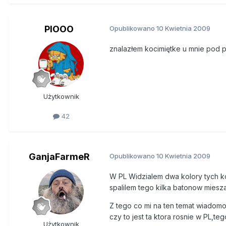
PIOOO
Opublikowano
10 Kwietnia 2009
znalazłem kocimiętke u mnie pod pl
Użytkownik
42
GanjaFarmeR
Opublikowano
10 Kwietnia 2009
W PL Widzialem dwa kolory tych koc
spalilem tego kilka batonow miesza
Z tego co mi na ten temat wiadomo,t
czy to jest ta ktora rosnie w PL,teg
Użytkownik