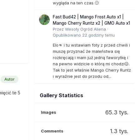
wygląda na ten czas 🙂
Fast Bud42 | Mango Frost Auto x1 |
Mango Cherry Runtz x2 | GMO Auto x1
Przez
Wesoły Ogród Aliena
·
Opublikowano
22 godziny temu
Elo👊 i tu wstawiam foty z przed chwili i
muszę przyznać że maleństwa się
rozkręcają i mam już jedną faworytkę i
na pewno widzicie o którą mi chodzi😉.
Tak to jest właśnie Mango Cherry Runtz
i wyraźnie jest do przodu od...
Autor
ięcić te 5
Gallery Statistics
65.3 tys.
Images
1.3 tys.
Comments