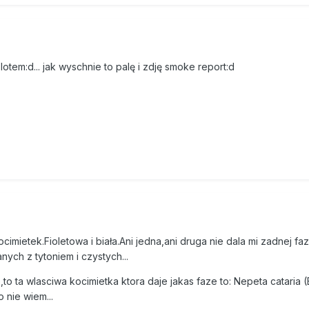
otem:d... jak wyschnie to palę i zdję smoke report:d
imietek.Fioletowa i biała.Ani jedna,ani druga nie dala mi zadnej fa
nych z tytoniem i czystych...
o ta wlasciwa kocimietka ktora daje jakas faze to: Nepeta cataria (B
o nie wiem...