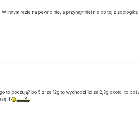
 W innym razie na pewno nie, a przynajmniej nie po tej z zoologika.
go to poczuję? bo 5 zł za 12g to wychodzi 1zł za 2,3g około...to pośw
szę :]