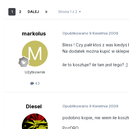
1
2
DALEJ
Strona 1 z 2
markolus
Opublikowano
9 Kwietnia 2009
Bless ! Czy palił ktoś z was kiedyś
Na dodatek można kupić w sklepi
ile to kosztuje? ile tam jest tego?
Użytkownik
43
Diesel
Opublikowano
9 Kwietnia 2009
podobno kopie, nie wiem ile kosztu
PozDRO