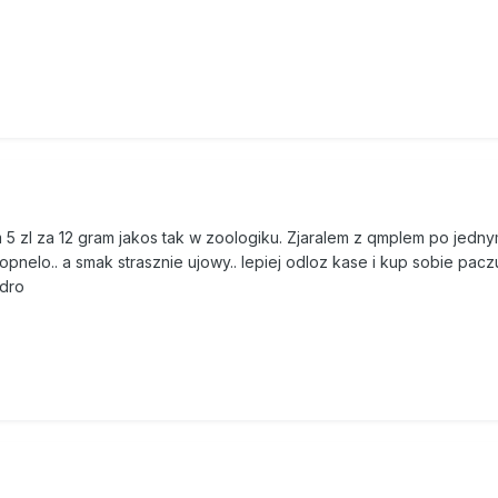
m 5 zl za 12 gram jakos tak w zoologiku. Zjaralem z qmplem po jed
opnelo.. a smak strasznie ujowy.. lepiej odloz kase i kup sobie pac
zdro