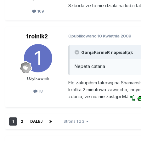
Szkoda ze to nie dziala na ludzi ta
109
1rolnik2
Opublikowano
10 Kwietnia 2009
GanjaFarmeR napisał(a):
Nepeta cataria
Użytkownik
Elo zakupiłem takową na Shamansho
krótka 2 minutowa zawiecha, innym
18
zdania, że nic nie zastąpi MJ
1
2
DALEJ
Strona 1 z 2