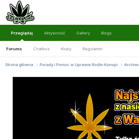
Przeglądaj
Aktywność
Gallery
Blogs
Forums
Chatbox
Kluby
Regulamin
Strona główna
Porady i Pomoc w Uprawie Roślin Konopi
Archi