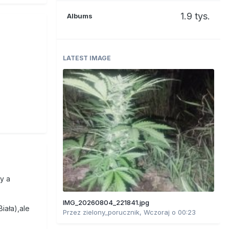
1.9 tys.
Albums
LATEST IMAGE
zy a
IMG_20260804_221841.jpg
iała),ale
Przez
zielony_porucznik
,
Wczoraj o 00:23