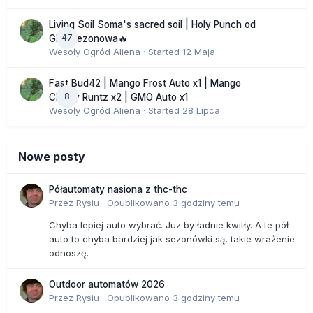
Living Soil Soma's sacred soil | Holy Punch od
47
GHS sezonowa🔥
Wesoły Ogród Aliena
· Started
12 Maja
Fast Bud42 | Mango Frost Auto x1 | Mango
8
Cherry Runtz x2 | GMO Auto x1
Wesoły Ogród Aliena
· Started
28 Lipca
Nowe posty
Półautomaty nasiona z thc-thc
Przez
Rysiu
·
Opublikowano
3 godziny temu
Chyba lepiej auto wybrać. Juz by ładnie kwitły. A te pół
auto to chyba bardziej jak sezonówki są, takie wrażenie
odnoszę.
Outdoor automatów 2026
Przez
Rysiu
·
Opublikowano
3 godziny temu