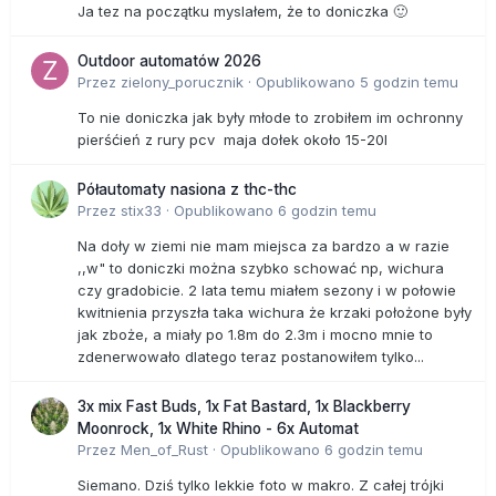
Ja tez na początku myslałem, że to doniczka 🙂
Outdoor automatów 2026
Przez
zielony_porucznik
·
Opublikowano
5 godzin temu
To nie doniczka jak były młode to zrobiłem im ochronny
pierśćień z rury pcv maja dołek około 15-20l
Półautomaty nasiona z thc-thc
Przez
stix33
·
Opublikowano
6 godzin temu
Na doły w ziemi nie mam miejsca za bardzo a w razie
,,w" to doniczki można szybko schować np, wichura
czy gradobicie. 2 lata temu miałem sezony i w połowie
kwitnienia przyszła taka wichura że krzaki położone były
jak zboże, a miały po 1.8m do 2.3m i mocno mnie to
zdenerwowało dlatego teraz postanowiłem tylko...
3x mix Fast Buds, 1x Fat Bastard, 1x Blackberry
Moonrock, 1x White Rhino - 6x Automat
Przez
Men_of_Rust
·
Opublikowano
6 godzin temu
Siemano. Dziś tylko lekkie foto w makro. Z całej trójki