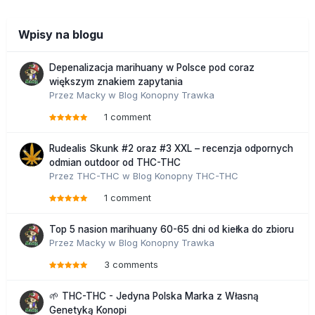
Wpisy na blogu
Depenalizacja marihuany w Polsce pod coraz
większym znakiem zapytania
Przez
Macky
w
Blog Konopny Trawka
1 comment
Rudealis Skunk #2 oraz #3 XXL – recenzja odpornych
odmian outdoor od THC-THC
Przez
THC-THC
w
Blog Konopny THC-THC
1 comment
Top 5 nasion marihuany 60-65 dni od kiełka do zbioru
Przez
Macky
w
Blog Konopny Trawka
3 comments
🌱 THC-THC - Jedyna Polska Marka z Własną
Genetyką Konopi