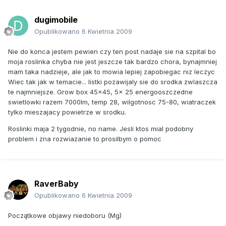
dugimobile
Opublikowano
6 Kwietnia 2009
Nie do konca jestem pewien czy ten post nadaje sie na szpital bo
moja roslinka chyba nie jest jeszcze tak bardzo chora, bynajmniej
mam taka nadzieje, ale jak to mowia lepiej zapobiegac niz leczyc
Wiec tak jak w temacie... listki pozawijaly sie do srodka zwlaszcza
te najmniejsze. Grow box 45x45, 5x 25 energooszczedne
swietlowki razem 7000lm, temp 28, wilgotnosc 75-80, wiatraczek
tylko mieszajacy powietrze w srodku.
Roslinki maja 2 tygodnie, no name. Jesli ktos mial podobny
problem i zna rozwiazanie to prosilbym o pomoc
RaverBaby
Opublikowano
6 Kwietnia 2009
Początkowe objawy niedoboru (Mg)