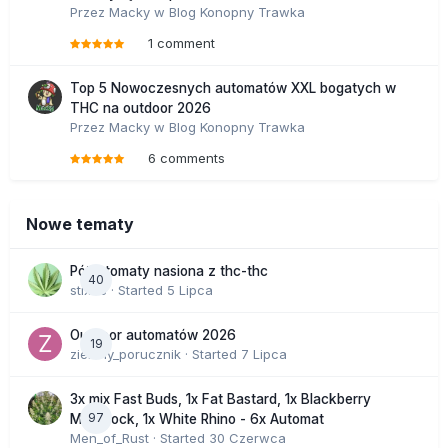
Przez
Macky
w
Blog Konopny Trawka
1 comment
Top 5 Nowoczesnych automatów XXL bogatych w
THC na outdoor 2026
Przez
Macky
w
Blog Konopny Trawka
6 comments
Nowe tematy
Półautomaty nasiona z thc-thc
40
stix33
· Started
5 Lipca
Outdoor automatów 2026
19
zielony_porucznik
· Started
7 Lipca
3x mix Fast Buds, 1x Fat Bastard, 1x Blackberry
97
Moonrock, 1x White Rhino - 6x Automat
Men_of_Rust
· Started
30 Czerwca