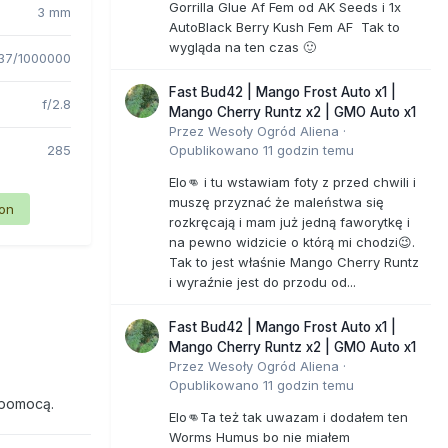
Gorrilla Glue Af Fem od AK Seeds i 1x
3 mm
AutoBlack Berry Kush Fem AF Tak to
wygląda na ten czas 🙂
37/1000000
Fast Bud42 | Mango Frost Auto x1 |
f/2.8
Mango Cherry Runtz x2 | GMO Auto x1
Przez
Wesoły Ogród Aliena
·
285
Opublikowano
11 godzin temu
Elo👊 i tu wstawiam foty z przed chwili i
muszę przyznać że maleństwa się
ion
rozkręcają i mam już jedną faworytkę i
na pewno widzicie o którą mi chodzi😉.
Tak to jest właśnie Mango Cherry Runtz
i wyraźnie jest do przodu od...
Fast Bud42 | Mango Frost Auto x1 |
Mango Cherry Runtz x2 | GMO Auto x1
Przez
Wesoły Ogród Aliena
·
Opublikowano
11 godzin temu
 pomocą.
Elo👊Ta też tak uwazam i dodałem ten
Worms Humus bo nie miałem