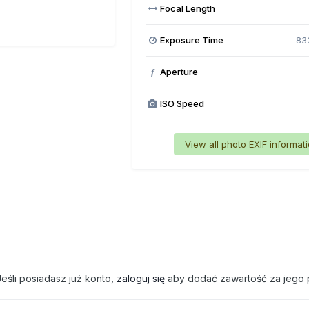
Focal Length
Exposure Time
83
Aperture
f
ISO Speed
View all photo EXIF informat
eśli posiadasz już konto,
zaloguj się
aby dodać zawartość za jego