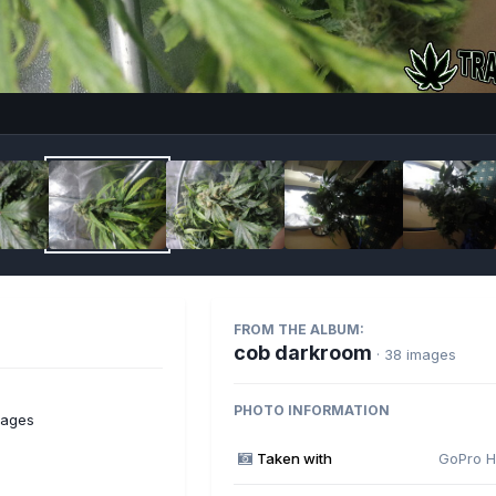
Imag
FROM THE ALBUM:
cob darkroom
· 38 images
PHOTO INFORMATION
mages
Taken with
GoPro H