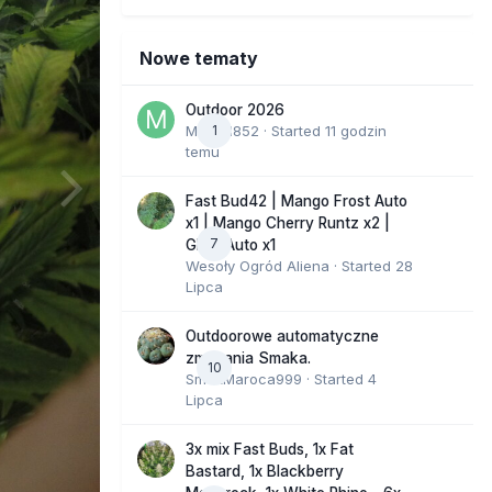
Nowe tematy
Outdoor 2026
Marcel852
1
· Started
11 godzin
temu
Fast Bud42 | Mango Frost Auto
x1 | Mango Cherry Runtz x2 |
7
GMO Auto x1
Wesoły Ogród Aliena
· Started
28
Lipca
Outdoorowe automatyczne
zmagania Smaka.
10
SmakMaroca999
· Started
4
Lipca
3x mix Fast Buds, 1x Fat
Bastard, 1x Blackberry