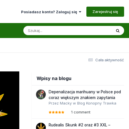
Zarejestruj się
Posiadasz konto? Zaloguj się
Cała aktywność
Wpisy na blogu
Depenalizacja marihuany w Polsce pod
coraz większym znakiem zapytania
Przez
Macky
w
Blog Konopny Trawka
1 comment
Rudealis Skunk #2 oraz #3 XXL –