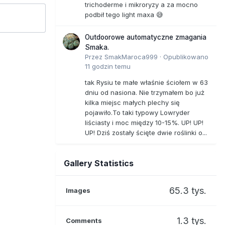
trichoderme i mikroryzy a za mocno
podbił tego light maxa 😅
Outdoorowe automatyczne zmagania
Smaka.
Przez
SmakMaroca999
·
Opublikowano
11 godzin temu
tak Rysiu te małe właśnie ściołem w 63
dniu od nasiona. Nie trzymałem bo już
kilka miejsc małych plechy się
pojawiło.To taki typowy Lowryder
liściasty i moc między 10-15%. UP! UP!
UP! Dziś zostały ścięte dwie roślinki o...
Gallery Statistics
65.3 tys.
Images
1.3 tys.
Comments