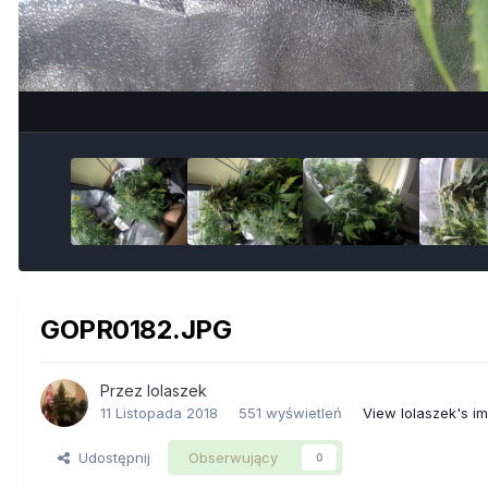
GOPR0182.JPG
Przez
lolaszek
11 Listopada 2018
551 wyświetleń
View lolaszek's i
Udostępnij
Obserwujący
0