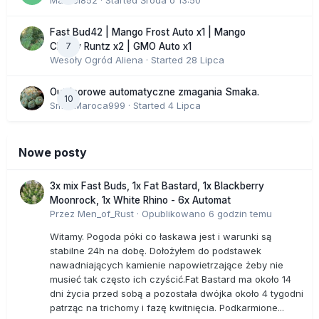
Marcel852
· Started
Środa o 13:50
Fast Bud42 | Mango Frost Auto x1 | Mango
7
Cherry Runtz x2 | GMO Auto x1
Wesoły Ogród Aliena
· Started
28 Lipca
Outdoorowe automatyczne zmagania Smaka.
10
SmakMaroca999
· Started
4 Lipca
Nowe posty
3x mix Fast Buds, 1x Fat Bastard, 1x Blackberry
Moonrock, 1x White Rhino - 6x Automat
Przez
Men_of_Rust
·
Opublikowano
6 godzin temu
Witamy. Pogoda póki co łaskawa jest i warunki są
stabilne 24h na dobę. Dołożyłem do podstawek
nawadniających kamienie napowietrzające żeby nie
musieć tak często ich czyścić.Fat Bastard ma około 14
dni życia przed sobą a pozostała dwójka około 4 tygodni
patrząc na trichomy i fazę kwitnięcia. Podkarmione...