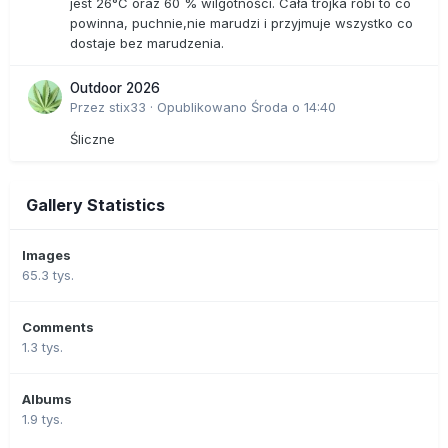
jest 26°C oraz 60 % wilgotności. Cała trójka robi to co
powinna, puchnie,nie marudzi i przyjmuje wszystko co
dostaje bez marudzenia.
Outdoor 2026
Przez
stix33
·
Opublikowano
Środa o 14:40
Śliczne
Gallery Statistics
Images
65.3 tys.
Comments
1.3 tys.
Albums
1.9 tys.