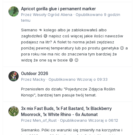
Apricot gorilla glue i pernament marker
Przez
Wesoły Ogród Aliena
·
Opublikowano
9 godzin
temu
Siemano 👊 kolego albo je zablokowałeś albo
zagłodziłeś 😅 napisz coś więcej jakie ilości nawozów
podajesz na litr? A fiolet to norma jeżeli zejdziesz
poniżej pewnej temperatury lub po prostu genetyka 😉 a
pora roku nie ma nic do znaczenia tym bardziej że
widzę że one są w boxie 😅 😉
Outdoor 2026
Przez
Macky
·
Opublikowano
Wczoraj o 09:33
Przeniosłem do działu "Pojedyncze Zdjęcia Roślin
Konopi", bardziej tam pasuje twój temat.
3x mix Fast Buds, 1x Fat Bastard, 1x Blackberry
Moonrock, 1x White Rhino - 6x Automat
Przez
Men_of_Rust
·
Opublikowano
Wczoraj o 06:12
Siemanko. Póki co warunki się zmieniły na korzystne i