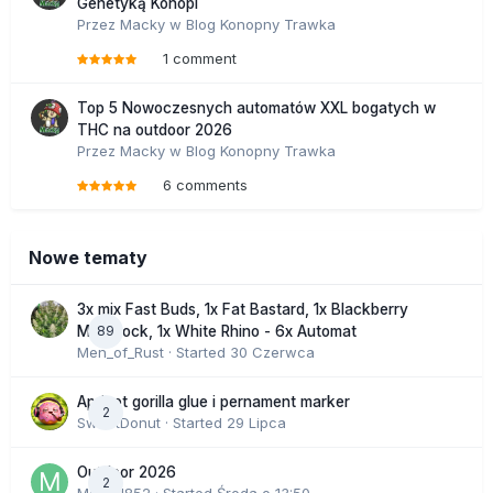
Genetyką Konopi
Przez
Macky
w
Blog Konopny Trawka
1 comment
Top 5 Nowoczesnych automatów XXL bogatych w
THC na outdoor 2026
Przez
Macky
w
Blog Konopny Trawka
6 comments
Nowe tematy
3x mix Fast Buds, 1x Fat Bastard, 1x Blackberry
89
Moonrock, 1x White Rhino - 6x Automat
Men_of_Rust
· Started
30 Czerwca
Apricot gorilla glue i pernament marker
2
SweetDonut
· Started
29 Lipca
Outdoor 2026
2