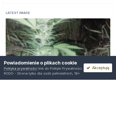
LATEST IMAGE
Powiadomienie o plikach cookie
Akceptuję
Polityka prywatności
link do Polityki Prywatności
RODO - Strona tylko dla osób pełnoletnich, 18+
IMG_20260804_221841.jpg
Przez
zielony_porucznik
,
Środa o 00:23
Polityka prywatności
Kontakt
Ciasteczka
Trawka.org