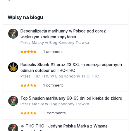
Wpisy na blogu
Depenalizacja marihuany w Polsce pod coraz
większym znakiem zapytania
Przez
Macky
w
Blog Konopny Trawka
1 comment
Rudealis Skunk #2 oraz #3 XXL – recenzja odpornych
odmian outdoor od THC-THC
Przez
THC-THC
w
Blog Konopny THC-THC
1 comment
Top 5 nasion marihuany 60-65 dni od kiełka do zbioru
Przez
Macky
w
Blog Konopny Trawka
3 comments
🌱 THC-THC - Jedyna Polska Marka z Własną