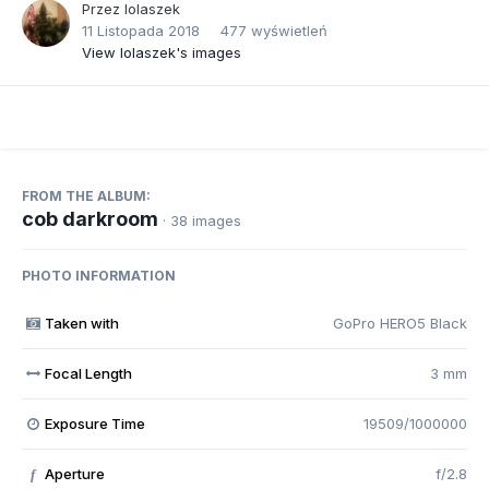
Przez
lolaszek
11 Listopada 2018
477 wyświetleń
View lolaszek's images
FROM THE ALBUM:
cob darkroom
· 38 images
PHOTO INFORMATION
Taken with
GoPro HERO5 Black
Focal Length
3 mm
Exposure Time
19509/1000000
Aperture
f/2.8
f