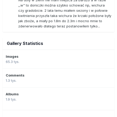
Na doły w ziemi nie mam miejsca za bardzo a w razie
,,w" to doniczki można szybko schować np, wichura
czy gradobicie. 2 lata temu miałem sezony i w połowie
kwitnienia przyszła taka wichura że krzaki położone były
jak zboże, a miały po 1.8m do 2.3m i mocno mnie to
zdenerwowało dlatego teraz postanowiłem tylko...
Gallery Statistics
Images
65.3 tys.
Comments
1.3 tys.
Albums
1.9 tys.