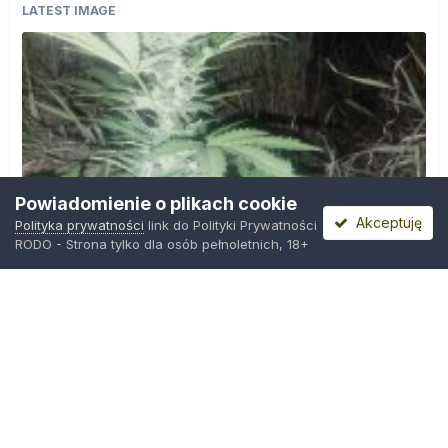
LATEST IMAGE
Powiadomienie o plikach cookie
Akceptuję
Polityka prywatności
link do Polityki Prywatności
RODO - Strona tylko dla osób pełnoletnich, 18+
IMG_20260804_221841.jpg
Przez
zielony_porucznik
,
Środa o 00:23
Polityka prywatności
Kontakt
Ciasteczka
Trawka.org
Powered by Invision Community