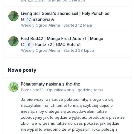
Men_of_Rust
· Started
30 Czerwca
Living Soil Soma's sacred soil | Holy Punch od
47
GHS sezonowa🔥
Wesoły Ogród Aliena
· Started
12 Maja
Fast Bud42 | Mango Frost Auto x1 | Mango
8
Cherry Runtz x2 | GMO Auto x1
Wesoły Ogród Aliena
· Started
28 Lipca
Nowe posty
Półautomaty nasiona z thc-thc
Przez
stix33
·
Opublikowano
1 godzinę temu
Ja pierwszy raz sadze półautomaty, z tego co się
naczytalem na ich temat to mają szybciej dojść o
miesiąc niby dlatego się zdecydowałem także
zobaczymy jak to będzie wyglądać, producent pisze ze
zbiór we wrześniu także no czas pokaże, jak będzie
niewypał to wiadomo że w przyszłym roku polecę z