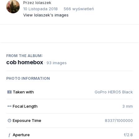
Przez
lolaszek
10 Listopada 2018
566 wyświetleń
View lolaszek's images
FROM THE ALBUM:
cob homebox
· 93 images
PHOTO INFORMATION
Taken with
GoPro HERO5 Black
Focal Length
3 mm
Exposure Time
8337/1000000
Aperture
f/2.8
f