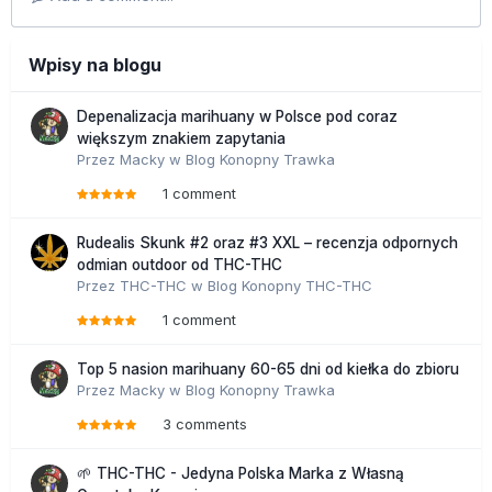
Wpisy na blogu
Depenalizacja marihuany w Polsce pod coraz
większym znakiem zapytania
Przez
Macky
w
Blog Konopny Trawka
1 comment
Rudealis Skunk #2 oraz #3 XXL – recenzja odpornych
odmian outdoor od THC-THC
Przez
THC-THC
w
Blog Konopny THC-THC
1 comment
Top 5 nasion marihuany 60-65 dni od kiełka do zbioru
Przez
Macky
w
Blog Konopny Trawka
3 comments
🌱 THC-THC - Jedyna Polska Marka z Własną