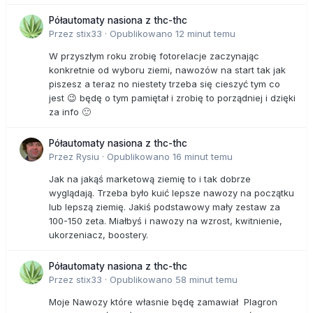
Półautomaty nasiona z thc-thc
Przez
stix33
·
Opublikowano
12 minut temu
W przyszłym roku zrobię fotorelacje zaczynając
konkretnie od wyboru ziemi, nawozów na start tak jak
piszesz a teraz no niestety trzeba się cieszyć tym co
jest 😉 będę o tym pamiętał i zrobię to porządniej i dzięki
za info 🙂
Półautomaty nasiona z thc-thc
Przez
Rysiu
·
Opublikowano
16 minut temu
Jak na jakąś marketową ziemię to i tak dobrze
wyglądają. Trzeba było kuić lepsze nawozy na początku
lub lepszą ziemię. Jakiś podstawowy mały zestaw za
100-150 zeta. Miałbyś i nawozy na wzrost, kwitnienie,
ukorzeniacz, boostery.
Półautomaty nasiona z thc-thc
Przez
stix33
·
Opublikowano
58 minut temu
Moje Nawozy które własnie będę zamawiał Plagron