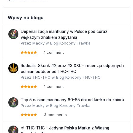
Wpisy na blogu
Depenalizacja marihuany w Polsce pod coraz
większym znakiem zapytania
Przez
Macky
w
Blog Konopny Trawka
1 comment
Rudealis Skunk #2 oraz #3 XXL – recenzja odpornych
odmian outdoor od THC-THC
Przez
THC-THC
w
Blog Konopny THC-THC
1 comment
Top 5 nasion marihuany 60-65 dni od kiełka do zbioru
Przez
Macky
w
Blog Konopny Trawka
3 comments
🌱 THC-THC - Jedyna Polska Marka z Własną