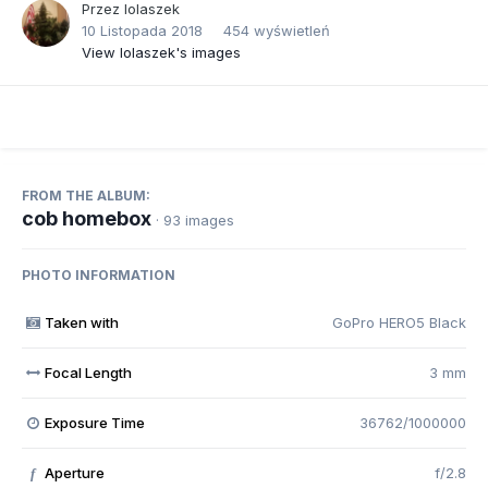
Przez
lolaszek
10 Listopada 2018
454 wyświetleń
View lolaszek's images
FROM THE ALBUM:
cob homebox
· 93 images
PHOTO INFORMATION
Taken with
GoPro HERO5 Black
Focal Length
3 mm
Exposure Time
36762/1000000
Aperture
f/2.8
f