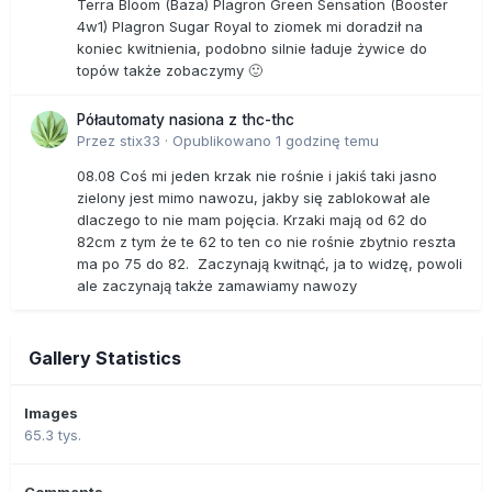
Terra Bloom (Baza) Plagron Green Sensation (Booster
4w1) Plagron Sugar Royal to ziomek mi doradził na
koniec kwitnienia, podobno silnie ładuje żywice do
topów także zobaczymy 🙂
Półautomaty nasiona z thc-thc
Przez
stix33
·
Opublikowano
1 godzinę temu
08.08 Coś mi jeden krzak nie rośnie i jakiś taki jasno
zielony jest mimo nawozu, jakby się zablokował ale
dlaczego to nie mam pojęcia. Krzaki mają od 62 do
82cm z tym że te 62 to ten co nie rośnie zbytnio reszta
ma po 75 do 82. Zaczynają kwitnąć, ja to widzę, powoli
ale zaczynają także zamawiamy nawozy
Gallery Statistics
Images
65.3 tys.