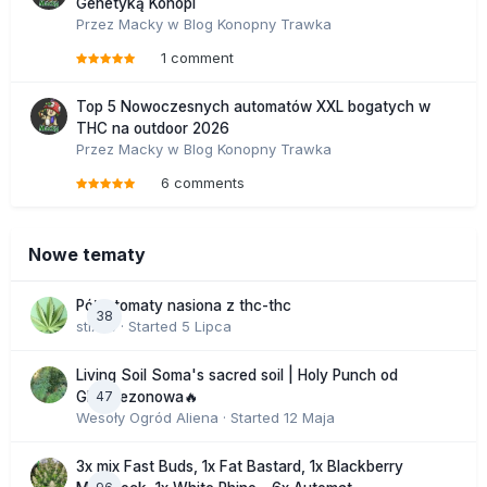
Genetyką Konopi
Przez
Macky
w
Blog Konopny Trawka
1 comment
Top 5 Nowoczesnych automatów XXL bogatych w
THC na outdoor 2026
Przez
Macky
w
Blog Konopny Trawka
6 comments
Nowe tematy
Półautomaty nasiona z thc-thc
38
stix33
· Started
5 Lipca
Living Soil Soma's sacred soil | Holy Punch od
47
GHS sezonowa🔥
Wesoły Ogród Aliena
· Started
12 Maja
3x mix Fast Buds, 1x Fat Bastard, 1x Blackberry