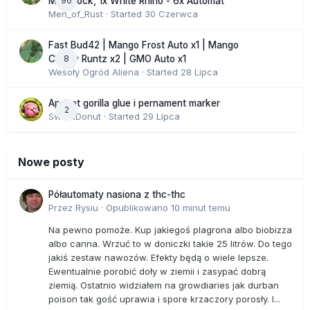
96
Moonrock, 1x White Rhino - 6x Automat
Men_of_Rust
· Started
30 Czerwca
Fast Bud42 | Mango Frost Auto x1 | Mango
8
Cherry Runtz x2 | GMO Auto x1
Wesoły Ogród Aliena
· Started
28 Lipca
Apricot gorilla glue i pernament marker
2
SweetDonut
· Started
29 Lipca
Nowe posty
Półautomaty nasiona z thc-thc
Przez
Rysiu
·
Opublikowano
10 minut temu
Na pewno pomoże. Kup jakiegoś plagrona albo biobizza
albo canna. Wrzuć to w doniczki takie 25 litrów. Do tego
jakiś zestaw nawozów. Efekty będą o wiele lepsze.
Ewentualnie porobić doły w ziemii i zasypać dobrą
ziemią. Ostatnio widziałem na growdiaries jak durban
poison tak gość uprawia i spore krzaczory porosły. I...