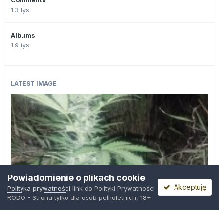
Comments
1.3 tys.
Albums
1.9 tys.
LATEST IMAGE
Powiadomienie o plikach cookie
Akceptuję
Polityka prywatności
link do Polityki Prywatności
RODO - Strona tylko dla osób pełnoletnich, 18+