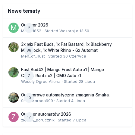
Nowe tematy
Outdoor 2026
2
Marcel852
· Started
Wczoraj o 13:50
3x mix Fast Buds, 1x Fat Bastard, 1x Blackberry
88
Moonrock, 1x White Rhino - 6x Automat
Men_of_Rust
· Started
30 Czerwca
Fast Bud42 | Mango Frost Auto x1 | Mango
7
Cherry Runtz x2 | GMO Auto x1
Wesoły Ogród Aliena
· Started
28 Lipca
Outdoorowe automatyczne zmagania Smaka.
10
SmakMaroca999
· Started
4 Lipca
Outdoor automatów 2026
17
zielony_porucznik
· Started
7 Lipca