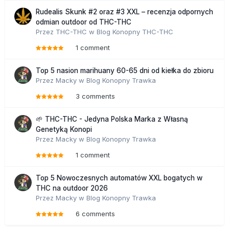
Rudealis Skunk #2 oraz #3 XXL – recenzja odpornych
odmian outdoor od THC-THC
Przez
THC-THC
w
Blog Konopny THC-THC
1 comment
Top 5 nasion marihuany 60-65 dni od kiełka do zbioru
Przez
Macky
w
Blog Konopny Trawka
3 comments
🌱 THC-THC - Jedyna Polska Marka z Własną
Genetyką Konopi
Przez
Macky
w
Blog Konopny Trawka
1 comment
Top 5 Nowoczesnych automatów XXL bogatych w
THC na outdoor 2026
Przez
Macky
w
Blog Konopny Trawka
6 comments