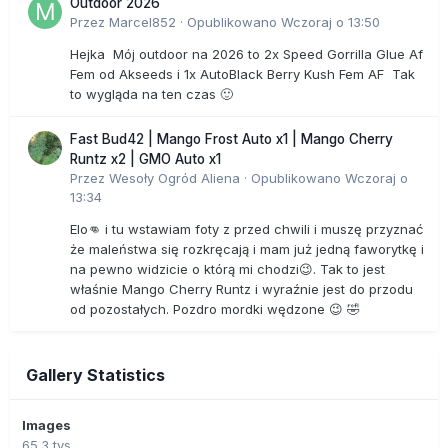
Outdoor 2026
Przez
Marcel852
·
Opublikowano
Wczoraj o 13:50
Hejka Mój outdoor na 2026 to 2x Speed Gorrilla Glue Af
Fem od Akseeds i 1x AutoBlack Berry Kush Fem AF Tak
to wygląda na ten czas 🙂
Fast Bud42 | Mango Frost Auto x1 | Mango Cherry
Runtz x2 | GMO Auto x1
Przez
Wesoły Ogród Aliena
·
Opublikowano
Wczoraj o
13:34
Elo👊 i tu wstawiam foty z przed chwili i muszę przyznać
że maleństwa się rozkręcają i mam już jedną faworytkę i
na pewno widzicie o którą mi chodzi😉. Tak to jest
właśnie Mango Cherry Runtz i wyraźnie jest do przodu
od pozostałych. Pozdro mordki wędzone 😉 🤣
Gallery Statistics
Images
65.3 tys.