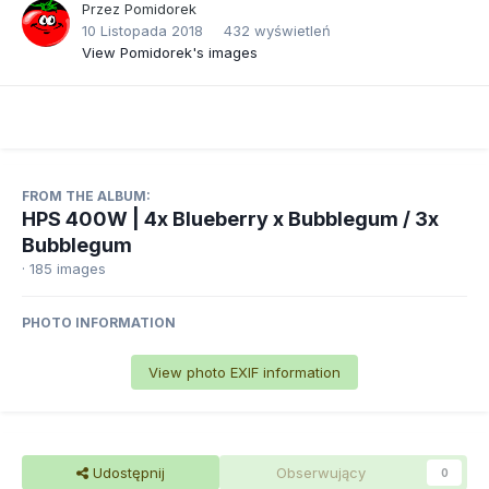
Przez
Pomidorek
10 Listopada 2018
432 wyświetleń
View Pomidorek's images
FROM THE ALBUM:
HPS 400W | 4x Blueberry x Bubblegum / 3x
Bubblegum
· 185 images
PHOTO INFORMATION
View photo EXIF information
Udostępnij
Obserwujący
0