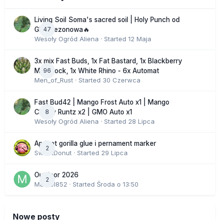
Living Soil Soma's sacred soil | Holy Punch od
47
GHS sezonowa🔥
Wesoły Ogród Aliena
· Started
12 Maja
3x mix Fast Buds, 1x Fat Bastard, 1x Blackberry
96
Moonrock, 1x White Rhino - 6x Automat
Men_of_Rust
· Started
30 Czerwca
Fast Bud42 | Mango Frost Auto x1 | Mango
8
Cherry Runtz x2 | GMO Auto x1
Wesoły Ogród Aliena
· Started
28 Lipca
Apricot gorilla glue i pernament marker
2
SweetDonut
· Started
29 Lipca
Outdoor 2026
2
Marcel852
· Started
Środa o 13:50
Nowe posty