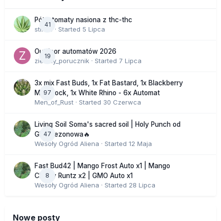
Półautomaty nasiona z thc-thc
41
stix33
· Started
5 Lipca
Outdoor automatów 2026
19
zielony_porucznik
· Started
7 Lipca
3x mix Fast Buds, 1x Fat Bastard, 1x Blackberry
97
Moonrock, 1x White Rhino - 6x Automat
Men_of_Rust
· Started
30 Czerwca
Living Soil Soma's sacred soil | Holy Punch od
47
GHS sezonowa🔥
Wesoły Ogród Aliena
· Started
12 Maja
Fast Bud42 | Mango Frost Auto x1 | Mango
8
Cherry Runtz x2 | GMO Auto x1
Wesoły Ogród Aliena
· Started
28 Lipca
Nowe posty