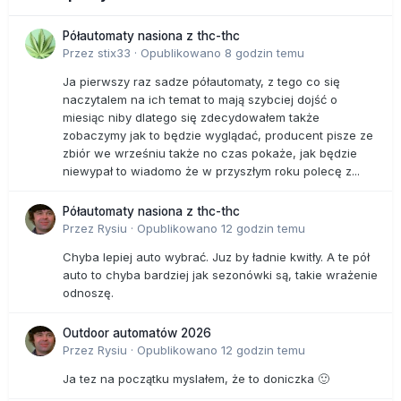
Półautomaty nasiona z thc-thc
Przez
stix33
·
Opublikowano
8 godzin temu
Ja pierwszy raz sadze półautomaty, z tego co się
naczytalem na ich temat to mają szybciej dojść o
miesiąc niby dlatego się zdecydowałem także
zobaczymy jak to będzie wyglądać, producent pisze ze
zbiór we wrześniu także no czas pokaże, jak będzie
niewypał to wiadomo że w przyszłym roku polecę z...
Półautomaty nasiona z thc-thc
Przez
Rysiu
·
Opublikowano
12 godzin temu
Chyba lepiej auto wybrać. Juz by ładnie kwitły. A te pół
auto to chyba bardziej jak sezonówki są, takie wrażenie
odnoszę.
Outdoor automatów 2026
Przez
Rysiu
·
Opublikowano
12 godzin temu
Ja tez na początku myslałem, że to doniczka 🙂