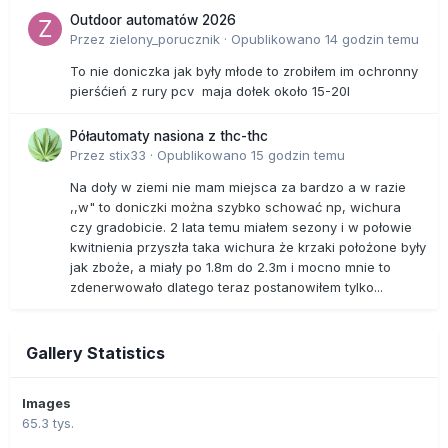
Outdoor automatów 2026
Przez
zielony_porucznik
·
Opublikowano
14 godzin temu
To nie doniczka jak były młode to zrobiłem im ochronny
pierśćień z rury pcv maja dołek około 15-20l
Półautomaty nasiona z thc-thc
Przez
stix33
·
Opublikowano
15 godzin temu
Na doły w ziemi nie mam miejsca za bardzo a w razie
,,w" to doniczki można szybko schować np, wichura
czy gradobicie. 2 lata temu miałem sezony i w połowie
kwitnienia przyszła taka wichura że krzaki położone były
jak zboże, a miały po 1.8m do 2.3m i mocno mnie to
zdenerwowało dlatego teraz postanowiłem tylko...
Gallery Statistics
Images
65.3 tys.