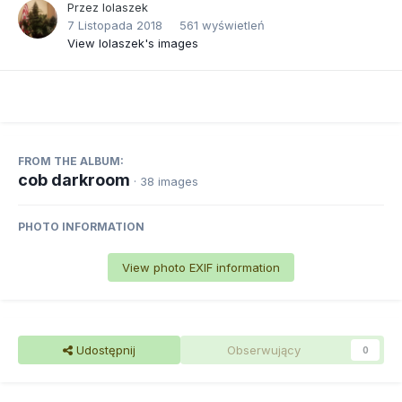
Przez
lolaszek
7 Listopada 2018
561 wyświetleń
View lolaszek's images
FROM THE ALBUM:
cob darkroom
· 38 images
PHOTO INFORMATION
View photo EXIF information
Udostępnij
Obserwujący
0