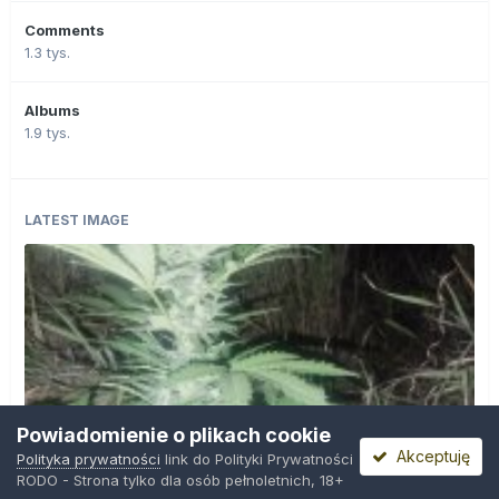
Comments
1.3 tys.
Albums
1.9 tys.
LATEST IMAGE
Powiadomienie o plikach cookie
Akceptuję
Polityka prywatności
link do Polityki Prywatności
RODO - Strona tylko dla osób pełnoletnich, 18+