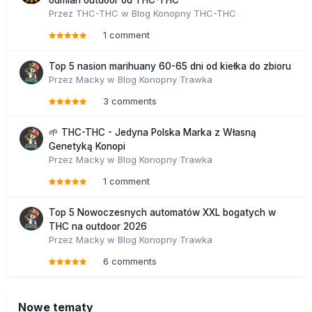
odmian outdoor od THC-THC
Przez
THC-THC
w
Blog Konopny THC-THC
1 comment
Top 5 nasion marihuany 60-65 dni od kiełka do zbioru
Przez
Macky
w
Blog Konopny Trawka
3 comments
🌱 THC-THC - Jedyna Polska Marka z Własną
Genetyką Konopi
Przez
Macky
w
Blog Konopny Trawka
1 comment
Top 5 Nowoczesnych automatów XXL bogatych w
THC na outdoor 2026
Przez
Macky
w
Blog Konopny Trawka
6 comments
Nowe tematy