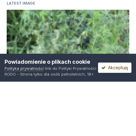
LATEST IMAGE
Powiadomienie o plikach cookie
Akceptuję
Polityka prywatności
link do Polityki Prywatności
RODO - Strona tylko dla osób pełnoletnich, 18+
IMG_0599.png
Przez
Osiedlowy Geniusz
,
12 godzin temu
Polityka prywatności
Kontakt
Ciasteczka
Trawka.org
Powered by Invision Community