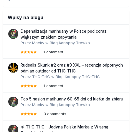
Wpisy na blogu
Depenalizacja marihuany w Polsce pod coraz
większym znakiem zapytania
Przez
Macky
w
Blog Konopny Trawka
1 comment
Rudealis Skunk #2 oraz #3 XXL – recenzja odpornych
odmian outdoor od THC-THC
Przez
THC-THC
w
Blog Konopny THC-THC
1 comment
Top 5 nasion marihuany 60-65 dni od kiełka do zbioru
Przez
Macky
w
Blog Konopny Trawka
3 comments
🌱 THC-THC - Jedyna Polska Marka z Własną