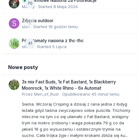
Darmowe Nasiona za Fotorelacje
70
Macky
· Started
8 Maja 2024
Zdjecia outdoor
0
slav
· Started
19 godzin temu
Półautomaty nasiona z thc-thc
41
stix33
· Started
5 Lipca
Nowe posty
3x mix Fast Buds, 1x Fat Bastard, 1x Blackberry
Moonrock, 1x White Rhino - 6x Automat
Przez
Men_of_Rust
·
Opublikowano
45 minut temu
Siema. Wczoraj Croping a dzisiaj z rana jedna z łodyg
leżała gdyż taśma zwyczajowo sobie puściła. Trichomy
mleczne na tym co się ułamało z Fat Bastard, wstępny
trym na mokro zrobiony i waga pokazała 79 g co da
jakieś 16 g po wysuszeniu i ostatecznym trymie na
sucho. Cała trójka żyje i małymi krokami zbliża się ku...