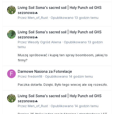
Living Soil Soma's sacred soil | Holy Punch od GHS
sezonowa🔥
Przez
Men_of_Rust
·
Opublikowano
13 godzin temu
Living Soil Soma's sacred soil | Holy Punch od GHS
sezonowa🔥
Przez
Wesoły Ogród Aliena
·
Opublikowano
13 godzin
temu
Muszę spróbować i kupię ten spray boomboom, jakiej to
firmy?
Darmowe Nasiona za Fotorelacje
Przez
fredom18
·
Opublikowano
14 godzin temu
Paczka dotarła. Dzięki. Było tego wiecej ale się rozeszło.
Living Soil Soma's sacred soil | Holy Punch od GHS
sezonowa🔥
Przez
Men_of_Rust
·
Opublikowano
14 godzin temu
Donice 35 litrów,jeden raz był toping i standardowe LST