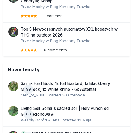
Genetyką Konopi
Przez
Macky
w
Blog Konopny Trawka
1 comment
Top 5 Nowoczesnych automatów XXL bogatych w
THC na outdoor 2026
Przez
Macky
w
Blog Konopny Trawka
6 comments
Nowe tematy
3x mix Fast Buds, 1x Fat Bastard, 1x Blackberry
99
Moonrock, 1x White Rhino - 6x Automat
Men_of_Rust
· Started
30 Czerwca
Living Soil Soma's sacred soil | Holy Punch od
60
GHS sezonowa🔥
Wesoły Ogród Aliena
· Started
12 Maja