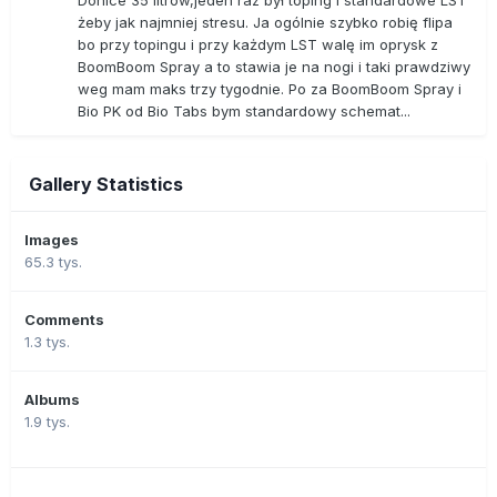
żeby jak najmniej stresu. Ja ogólnie szybko robię flipa
bo przy topingu i przy każdym LST walę im oprysk z
BoomBoom Spray a to stawia je na nogi i taki prawdziwy
weg mam maks trzy tygodnie. Po za BoomBoom Spray i
Bio PK od Bio Tabs bym standardowy schemat...
Gallery Statistics
Images
65.3 tys.
Comments
1.3 tys.
Albums
1.9 tys.