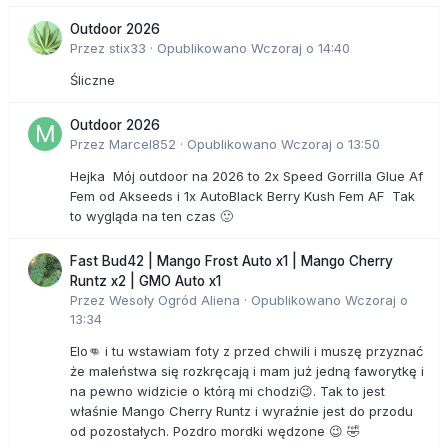
Outdoor 2026
Przez
stix33
·
Opublikowano
Wczoraj o 14:40
Śliczne
Outdoor 2026
Przez
Marcel852
·
Opublikowano
Wczoraj o 13:50
Hejka Mój outdoor na 2026 to 2x Speed Gorrilla Glue Af
Fem od Akseeds i 1x AutoBlack Berry Kush Fem AF Tak
to wygląda na ten czas 🙂
Fast Bud42 | Mango Frost Auto x1 | Mango Cherry
Runtz x2 | GMO Auto x1
Przez
Wesoły Ogród Aliena
·
Opublikowano
Wczoraj o
13:34
Elo👊 i tu wstawiam foty z przed chwili i muszę przyznać
że maleństwa się rozkręcają i mam już jedną faworytkę i
na pewno widzicie o którą mi chodzi😉. Tak to jest
właśnie Mango Cherry Runtz i wyraźnie jest do przodu
od pozostałych. Pozdro mordki wędzone 😉 🤣