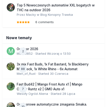
Top 5 Nowoczesnych automatów XXL bogatych w
THC na outdoor 2026
Przez
Macky
w
Blog Konopny Trawka
6 comments
Nowe tematy
Outdoor 2026
2
Marcel852
· Started
Wczoraj o 13:50
3x mix Fast Buds, 1x Fat Bastard, 1x Blackberry
88
Moonrock, 1x White Rhino - 6x Automat
Men_of_Rust
· Started
30 Czerwca
Fast Bud42 | Mango Frost Auto x1 | Mango
7
Cherry Runtz x2 | GMO Auto x1
Wesoły Ogród Aliena
· Started
28 Lipca
Outdoorowe automatyczne zmagania Smaka.
10