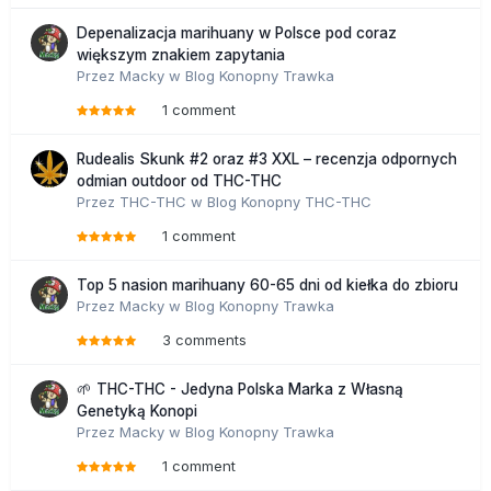
Depenalizacja marihuany w Polsce pod coraz
większym znakiem zapytania
Przez
Macky
w
Blog Konopny Trawka
1 comment
Rudealis Skunk #2 oraz #3 XXL – recenzja odpornych
odmian outdoor od THC-THC
Przez
THC-THC
w
Blog Konopny THC-THC
1 comment
Top 5 nasion marihuany 60-65 dni od kiełka do zbioru
Przez
Macky
w
Blog Konopny Trawka
3 comments
🌱 THC-THC - Jedyna Polska Marka z Własną
Genetyką Konopi
Przez
Macky
w
Blog Konopny Trawka
1 comment