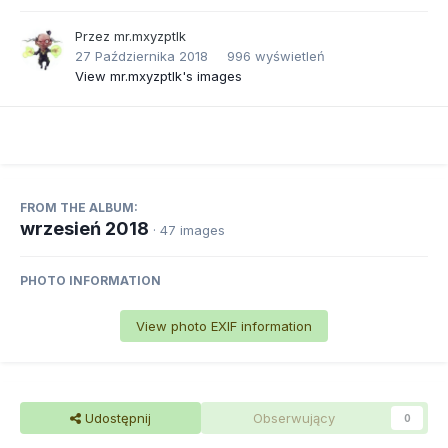
Przez
mr.mxyzptlk
27 Października 2018
996 wyświetleń
View mr.mxyzptlk's images
FROM THE ALBUM:
wrzesień 2018
· 47 images
PHOTO INFORMATION
View photo EXIF information
Udostępnij
Obserwujący
0