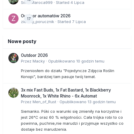
SmakMaroca999
· Started
4 Lipca
Outdoor automatów 2026
17
zielony_porucznik
· Started
7 Lipca
Nowe posty
Outdoor 2026
Przez
Macky
·
Opublikowano
10 godzin temu
Przeniosłem do działu "Pojedyncze Zdjęcia Roślin
Konopi", bardziej tam pasuje twój temat.
3x mix Fast Buds, 1x Fat Bastard, 1x Blackberry
Moonrock, 1x White Rhino - 6x Automat
Przez
Men_of_Rust
·
Opublikowano
13 godzin temu
Siemanko. Póki co warunki się zmieniły na korzystne i
jest 26°C oraz 60 % wilgotności. Cała trójka robi to co
powinna, puchnie,nie marudzi i przyjmuje wszystko co
dostaje bez marudzenia.