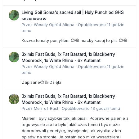
Living Soil Soma's sacred soil | Holy Punch od GHS
sezonowa🔥
Przez
Wesoły Ogród Aliena
·
Opublikowano
11 godzin
temu
Kuzwa tematy pomyliłem 😉😅 macky kasuj to plis 😉😅
3x mix Fast Buds, 1x Fat Bastard, 1x Blackberry
Moonrock, 1x White Rhino - 6x Automat
Przez
Wesoły Ogród Aliena
·
Opublikowano
11 godzin
temu
Zapisane😉👍 Dzięki
3x mix Fast Buds, 1x Fat Bastard, 1x Blackberry
Moonrock, 1x White Rhino - 6x Automat
Przez
Men_of_Rust
·
Opublikowano
13 godzin temu
Miałem i były szybkie tak jak pisali. Poprawne palenie z
tego wyszło ale to było jakiś czas temu i być może
dopracowali genetykę, bynajmniej tak wynika z ich
opisów na stronie. Ja ostatniego mixa wysadzilem i