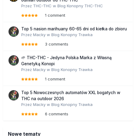
odmian outdoor od THC-THC
Przez
THC-THC
w
Blog Konopny THC-THC
1 comment
Top 5 nasion marihuany 60-65 dni od kiełka do zbioru
Przez
Macky
w
Blog Konopny Trawka
3 comments
🌱 THC-THC - Jedyna Polska Marka z Własną
Genetyką Konopi
Przez
Macky
w
Blog Konopny Trawka
1 comment
Top 5 Nowoczesnych automatów XXL bogatych w
THC na outdoor 2026
Przez
Macky
w
Blog Konopny Trawka
6 comments
Nowe tematy