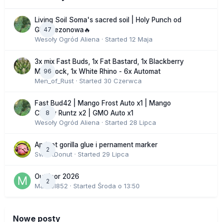
Living Soil Soma's sacred soil | Holy Punch od
47
GHS sezonowa🔥
Wesoły Ogród Aliena
· Started
12 Maja
3x mix Fast Buds, 1x Fat Bastard, 1x Blackberry
96
Moonrock, 1x White Rhino - 6x Automat
Men_of_Rust
· Started
30 Czerwca
Fast Bud42 | Mango Frost Auto x1 | Mango
8
Cherry Runtz x2 | GMO Auto x1
Wesoły Ogród Aliena
· Started
28 Lipca
Apricot gorilla glue i pernament marker
2
SweetDonut
· Started
29 Lipca
Outdoor 2026
2
Marcel852
· Started
Środa o 13:50
Nowe posty