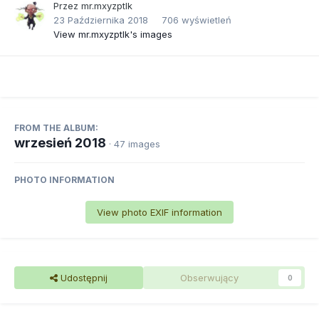
Przez
mr.mxyzptlk
23 Października 2018
706 wyświetleń
View mr.mxyzptlk's images
FROM THE ALBUM:
wrzesień 2018
· 47 images
PHOTO INFORMATION
View photo EXIF information
Udostępnij
Obserwujący
0