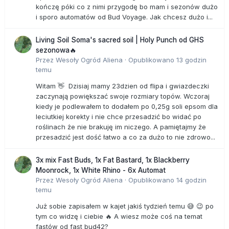
kończę póki co z nimi przygodę bo mam i sezonów dużo
i sporo automatów od Bud Voyage. Jak chcesz dużo i...
Living Soil Soma's sacred soil | Holy Punch od GHS
sezonowa🔥
Przez
Wesoły Ogród Aliena
·
Opublikowano
13 godzin
temu
Witam 👋 Dzisiaj mamy 23dzien od flipa i gwiazdeczki
zaczynają powiększać swoje rozmiary topów. Wczoraj
kiedy je podlewałem to dodałem po 0,25g soli epsom dla
leciutkiej korekty i nie chce przesadzić bo widać po
roślinach że nie brakuję im niczego. A pamiętajmy że
przesadzić jest dość łatwo a co za dużo to nie zdrowo...
3x mix Fast Buds, 1x Fat Bastard, 1x Blackberry
Moonrock, 1x White Rhino - 6x Automat
Przez
Wesoły Ogród Aliena
·
Opublikowano
14 godzin
temu
Już sobie zapisałem w kajet jakiś tydzień temu 😅 😉 po
tym co widzę i ciebie 🔥 A wiesz może coś na temat
fastów od fast bud42?