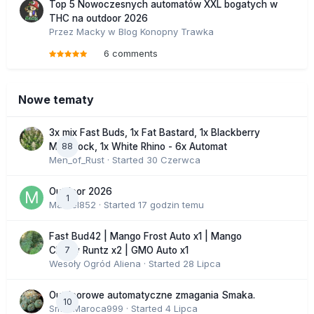
Top 5 Nowoczesnych automatów XXL bogatych w
THC na outdoor 2026
Przez
Macky
w
Blog Konopny Trawka
6 comments
Nowe tematy
3x mix Fast Buds, 1x Fat Bastard, 1x Blackberry
88
Moonrock, 1x White Rhino - 6x Automat
Men_of_Rust
· Started
30 Czerwca
Outdoor 2026
1
Marcel852
· Started
17 godzin temu
Fast Bud42 | Mango Frost Auto x1 | Mango
7
Cherry Runtz x2 | GMO Auto x1
Wesoły Ogród Aliena
· Started
28 Lipca
Outdoorowe automatyczne zmagania Smaka.
10
SmakMaroca999
· Started
4 Lipca