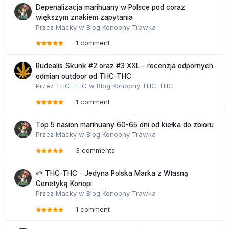
Depenalizacja marihuany w Polsce pod coraz
większym znakiem zapytania
Przez
Macky
w
Blog Konopny Trawka
1 comment
Rudealis Skunk #2 oraz #3 XXL – recenzja odpornych
odmian outdoor od THC-THC
Przez
THC-THC
w
Blog Konopny THC-THC
1 comment
Top 5 nasion marihuany 60-65 dni od kiełka do zbioru
Przez
Macky
w
Blog Konopny Trawka
3 comments
🌱 THC-THC - Jedyna Polska Marka z Własną
Genetyką Konopi
Przez
Macky
w
Blog Konopny Trawka
1 comment