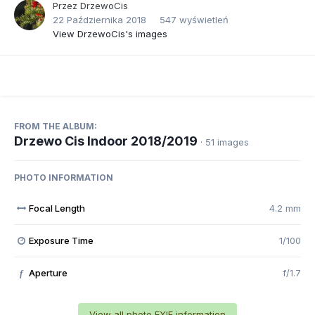
Przez
DrzewoCis
22 Października 2018
547 wyświetleń
View DrzewoCis's images
FROM THE ALBUM:
Drzewo Cis Indoor 2018/2019
· 51 images
PHOTO INFORMATION
Focal Length
4.2 mm
Exposure Time
1/100
Aperture
f/1.7
f
View all photo EXIF information