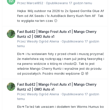
Przez
Marcel852
·
Opublikowano
17 godzin temu
Hejka Mój outdoor na 2026 to 2x Speed Gorrilla Glue Af
Fem od AK Seeds i 1x AutoBlack Berry Kush Fem AF Tak
to wygląda na ten czas 🙂
Fast Bud42 | Mango Frost Auto x1 | Mango Cherry
Runtz x2 | GMO Auto x1
Przez
Wesoły Ogród Aliena
·
Opublikowano
17 godzin
temu
Elo👊 i tu wstawiam foty z przed chwili i muszę przyznać
że maleństwa się rozkręcają i mam już jedną faworytkę i
na pewno widzicie o którą mi chodzi😉. Tak to jest
właśnie Mango Cherry Runtz i wyraźnie jest do przodu
od pozostałych. Pozdro mordki wędzone 😉 🤣
Fast Bud42 | Mango Frost Auto x1 | Mango Cherry
Runtz x2 | GMO Auto x1
Przez
Wesoły Ogród Aliena
·
Opublikowano
17 godzin
temu
Elo👊Ta też tak uwazam i dodałem ten Worms Humus bo