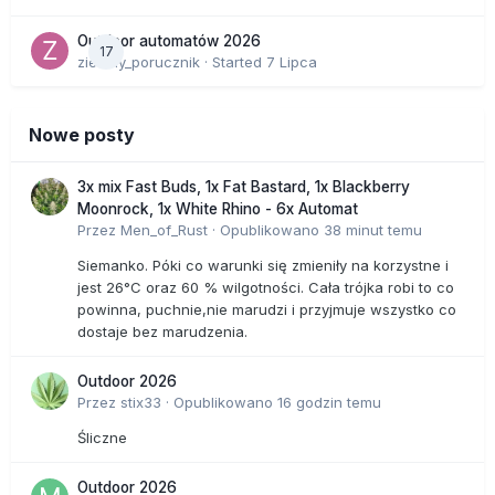
Outdoor automatów 2026
17
zielony_porucznik
· Started
7 Lipca
Nowe posty
3x mix Fast Buds, 1x Fat Bastard, 1x Blackberry
Moonrock, 1x White Rhino - 6x Automat
Przez
Men_of_Rust
·
Opublikowano
38 minut temu
Siemanko. Póki co warunki się zmieniły na korzystne i
jest 26°C oraz 60 % wilgotności. Cała trójka robi to co
powinna, puchnie,nie marudzi i przyjmuje wszystko co
dostaje bez marudzenia.
Outdoor 2026
Przez
stix33
·
Opublikowano
16 godzin temu
Śliczne
Outdoor 2026