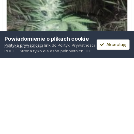
Powiadomienie o plikach cookie
Akceptuję
Polityka prywatności
link do Polityki Prywatności
RODO - Strona tylko dla osób pełnoletnich, 18+
IMG_20260804_221841.jpg
Przez
zielony_porucznik
,
Wczoraj o 00:23
Polityka prywatności
Kontakt
Ciasteczka
Trawka.org
Powered by Invision Community