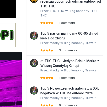
recenzja odpornych odmian outdoor od
THC-THC
Przez
THC-THC
w
Blog Konopny THC-
THC
1 comment
Top 5 nasion marihuany 60-65 dni od
kiełka do zbioru
Przez
Macky
w
Blog Konopny Trawka
3 comments
🌱 THC-THC - Jedyna Polska Marka z
Własną Genetyką Konopi
Przez
Macky
w
Blog Konopny Trawka
1 comment
Top 5 Nowoczesnych automatów XXL
bogatych w THC na outdoor 2026
Przez
Macky
w
Blog Konopny Trawka
6 comments