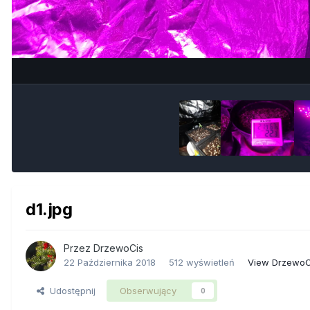
d1.jpg
Przez
DrzewoCis
22 Października 2018
512 wyświetleń
View DrzewoC
Udostępnij
Obserwujący
0