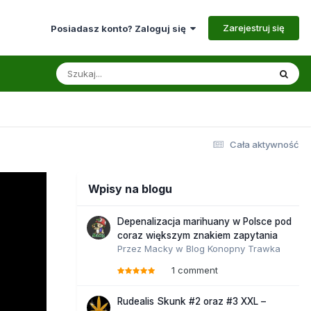
Zarejestruj się
Posiadasz konto? Zaloguj się
Cała aktywność
Wpisy na blogu
Depenalizacja marihuany w Polsce pod
coraz większym znakiem zapytania
Przez
Macky
w
Blog Konopny Trawka
1 comment
Rudealis Skunk #2 oraz #3 XXL –