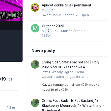
Apricot gorilla glue i pernament
2
marker
SweetDonut
· Started
29 Lipca
e Tools
Outdoor 2026
Marcel852
2
· Started
Środa o
13:50
Nowe posty
Living Soil Soma's sacred soil | Holy
Punch od GHS sezonowa🔥
Przez
Wesoły Ogród Aliena
·
Opublikowano
10 godzin temu
019
· 51
Kuzwa tematy pomyliłem 😉😅 macky
kasuj to plis 😉😅
3x mix Fast Buds, 1x Fat Bastard, 1x
Blackberry Moonrock, 1x White Rhino -
4.2 mm
6x Automat