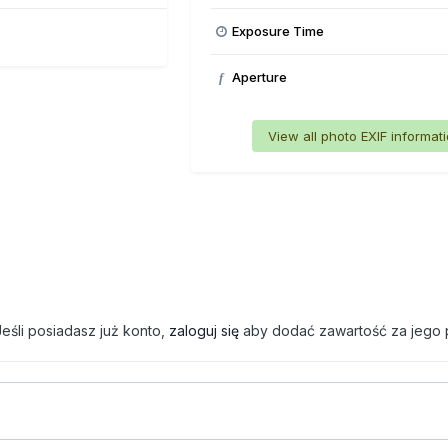
Exposure Time
Aperture
f
View all photo EXIF informat
eśli posiadasz już konto,
zaloguj się
aby dodać zawartość za jego