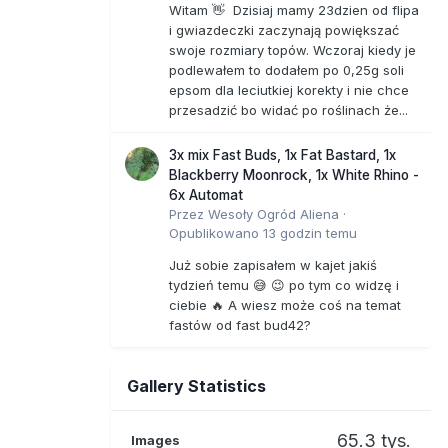
Witam 👋 Dzisiaj mamy 23dzien od flipa
i gwiazdeczki zaczynają powiększać
swoje rozmiary topów. Wczoraj kiedy je
podlewałem to dodałem po 0,25g soli
epsom dla leciutkiej korekty i nie chce
przesadzić bo widać po roślinach że...
3x mix Fast Buds, 1x Fat Bastard, 1x
Blackberry Moonrock, 1x White Rhino -
6x Automat
Przez
Wesoły Ogród Aliena
·
Opublikowano
13 godzin temu
Już sobie zapisałem w kajet jakiś
tydzień temu 😅 😉 po tym co widzę i
ciebie 🔥 A wiesz może coś na temat
fastów od fast bud42?
Gallery Statistics
65.3 tys.
Images