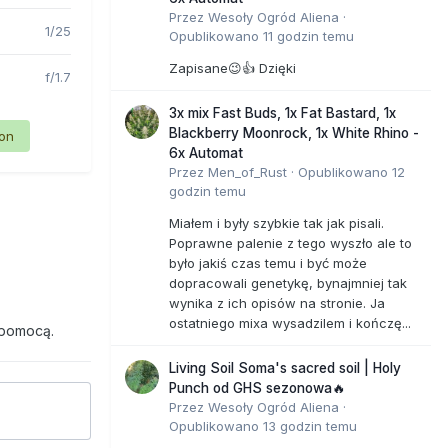
Przez
Wesoły Ogród Aliena
·
1/25
Opublikowano
11 godzin temu
Zapisane😉👍 Dzięki
f/1.7
3x mix Fast Buds, 1x Fat Bastard, 1x
Blackberry Moonrock, 1x White Rhino -
ion
6x Automat
Przez
Men_of_Rust
·
Opublikowano
12
godzin temu
Miałem i były szybkie tak jak pisali.
Poprawne palenie z tego wyszło ale to
było jakiś czas temu i być może
dopracowali genetykę, bynajmniej tak
wynika z ich opisów na stronie. Ja
ostatniego mixa wysadzilem i kończę...
 pomocą.
Living Soil Soma's sacred soil | Holy
Punch od GHS sezonowa🔥
Przez
Wesoły Ogród Aliena
·
Opublikowano
13 godzin temu