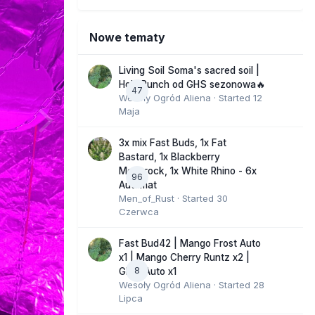
Nowe tematy
Living Soil Soma's sacred soil |
Holy Punch od GHS sezonowa🔥
47
Wesoły Ogród Aliena
· Started
12
Maja
3x mix Fast Buds, 1x Fat
Bastard, 1x Blackberry
Moonrock, 1x White Rhino - 6x
96
Automat
Men_of_Rust
· Started
30
Czerwca
Fast Bud42 | Mango Frost Auto
x1 | Mango Cherry Runtz x2 |
8
GMO Auto x1
Wesoły Ogród Aliena
· Started
28
Lipca