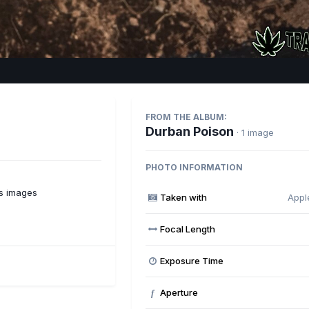
Imag
FROM THE ALBUM:
Durban Poison
· 1 image
PHOTO INFORMATION
s images
Taken with
Appl
Focal Length
Exposure Time
Aperture
f