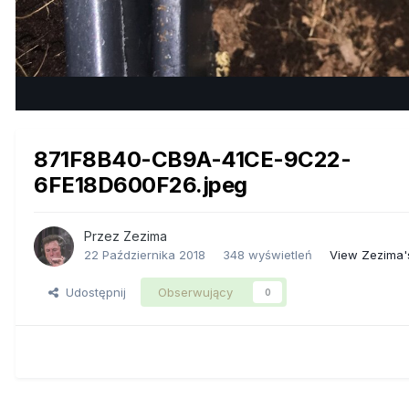
871F8B40-CB9A-41CE-9C22-
6FE18D600F26.jpeg
Przez
Zezima
22 Października 2018
348 wyświetleń
View Zezima'
Udostępnij
Obserwujący
0