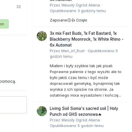
Przez
Wesoły Ogród Aliena
·
32
Opublikowano
3 godziny temu
Zapisane😉👍 Dzięki
ion
3x mix Fast Buds, 1x Fat Bastard, 1x
Blackberry Moonrock, 1x White Rhino -
6x Automat
Przez
Men_of_Rust
·
Opublikowano
5
godzin temu
Miałem i były szybkie tak jak pisali.
Poprawne palenie z tego wyszło ale to
było jakiś czas temu i być może
 pomocą.
dopracowali genetykę, bynajmniej tak
wynika z ich opisów na stronie. Ja
ostatniego mixa wysadzilem i kończę...
Living Soil Soma's sacred soil | Holy
Punch od GHS sezonowa🔥
Przez
Wesoły Ogród Aliena
·
Opublikowano
5 godzin temu