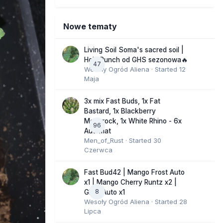
Nowe tematy
Living Soil Soma's sacred soil |
Holy Punch od GHS sezonowa🔥
47
Wesoły Ogród Aliena
· Started
12
Maja
3x mix Fast Buds, 1x Fat
Bastard, 1x Blackberry
Moonrock, 1x White Rhino - 6x
96
Automat
Men_of_Rust
· Started
30
Czerwca
Fast Bud42 | Mango Frost Auto
x1 | Mango Cherry Runtz x2 |
8
GMO Auto x1
Wesoły Ogród Aliena
· Started
28
Lipca