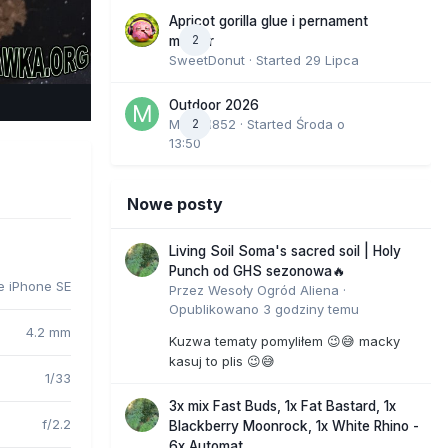
Apricot gorilla glue i pernament
2
marker
SweetDonut
· Started
29 Lipca
e Tools
Outdoor 2026
Marcel852
2
· Started
Środa o
13:50
Nowe posty
Living Soil Soma's sacred soil | Holy
Punch od GHS sezonowa🔥
e iPhone SE
Przez
Wesoły Ogród Aliena
·
Opublikowano
3 godziny temu
4.2 mm
Kuzwa tematy pomyliłem 😉😅 macky
kasuj to plis 😉😅
1/33
3x mix Fast Buds, 1x Fat Bastard, 1x
f/2.2
Blackberry Moonrock, 1x White Rhino -
6x Automat