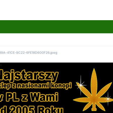
B9A-41CE-9C22-6FE18D600F26.jpeg