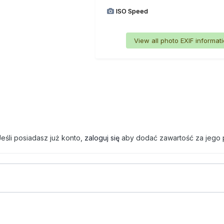
ISO Speed
View all photo EXIF informat
eśli posiadasz już konto,
zaloguj się
aby dodać zawartość za jego