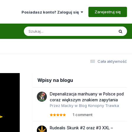
Zarejestruj się
Posiadasz konto? Zaloguj się
Cała aktywność
Wpisy na blogu
Depenalizacja marihuany w Polsce pod
coraz większym znakiem zapytania
Przez
Macky
w
Blog Konopny Trawka
1 comment
Rudealis Skunk #2 oraz #3 XXL –