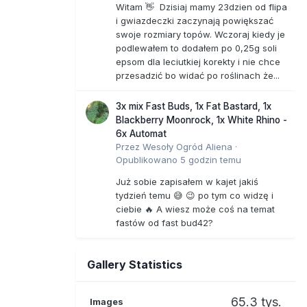
Witam 👋 Dzisiaj mamy 23dzien od flipa
i gwiazdeczki zaczynają powiększać
swoje rozmiary topów. Wczoraj kiedy je
podlewałem to dodałem po 0,25g soli
epsom dla leciutkiej korekty i nie chce
przesadzić bo widać po roślinach że...
3x mix Fast Buds, 1x Fat Bastard, 1x
Blackberry Moonrock, 1x White Rhino -
6x Automat
Przez
Wesoły Ogród Aliena
·
Opublikowano
5 godzin temu
Już sobie zapisałem w kajet jakiś
tydzień temu 😅 😉 po tym co widzę i
ciebie 🔥 A wiesz może coś na temat
fastów od fast bud42?
Gallery Statistics
65.3 tys.
Images