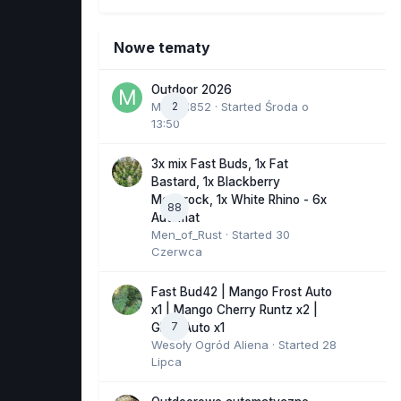
Nowe tematy
Outdoor 2026
Marcel852
2
· Started
Środa o
13:50
3x mix Fast Buds, 1x Fat
Bastard, 1x Blackberry
Moonrock, 1x White Rhino - 6x
88
Automat
Men_of_Rust
· Started
30
Czerwca
Fast Bud42 | Mango Frost Auto
x1 | Mango Cherry Runtz x2 |
7
GMO Auto x1
Wesoły Ogród Aliena
· Started
28
Lipca