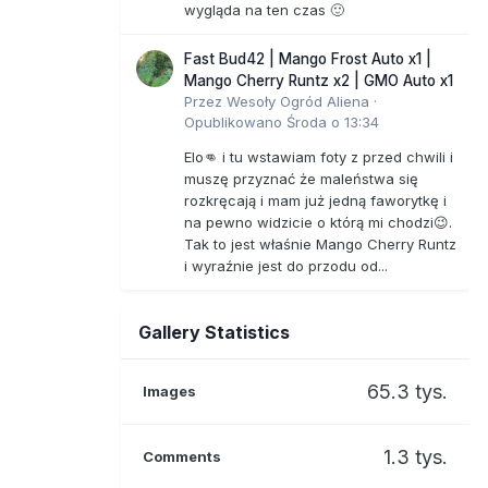
wygląda na ten czas 🙂
Fast Bud42 | Mango Frost Auto x1 |
Mango Cherry Runtz x2 | GMO Auto x1
Przez
Wesoły Ogród Aliena
·
Opublikowano
Środa o 13:34
Elo👊 i tu wstawiam foty z przed chwili i
muszę przyznać że maleństwa się
rozkręcają i mam już jedną faworytkę i
na pewno widzicie o którą mi chodzi😉.
Tak to jest właśnie Mango Cherry Runtz
i wyraźnie jest do przodu od...
Gallery Statistics
65.3 tys.
Images
1.3 tys.
Comments