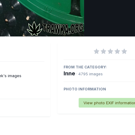
Imag
FROM THE CATEGORY:
Inne
· 4795 images
ek's images
PHOTO INFORMATION
View photo EXIF informatio