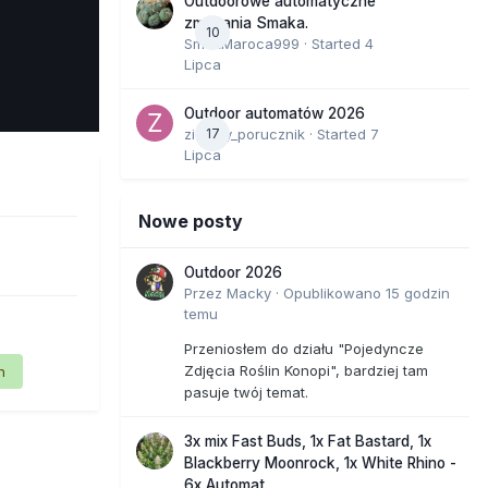
Outdoorowe automatyczne
zmagania Smaka.
10
SmakMaroca999
· Started
4
Lipca
e Tools
Outdoor automatów 2026
zielony_porucznik
17
· Started
7
Lipca
Nowe posty
Outdoor 2026
Przez
Macky
·
Opublikowano
15 godzin
temu
Przeniosłem do działu "Pojedyncze
Zdjęcia Roślin Konopi", bardziej tam
n
pasuje twój temat.
3x mix Fast Buds, 1x Fat Bastard, 1x
Blackberry Moonrock, 1x White Rhino -
6x Automat