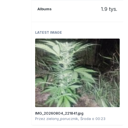
1.9 tys.
Albums
LATEST IMAGE
IMG_20260804_221841.jpg
Przez
zielony_porucznik
,
Środa o 00:23