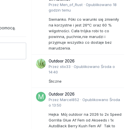
Przez
Men_of_Rust
·
Opublikowano
18
godzin temu
Siemanko. Póki co warunki się zmieniły
na korzystne i jest 26°C oraz 60 %
 pomocą.
wilgotności. Cała trójka robi to co
powinna, puchnie,nie marudzi i
przyjmuje wszystko co dostaje bez
marudzenia.
Outdoor 2026
Przez
stix33
·
Opublikowano
Środa o
14:40
Śliczne
Outdoor 2026
Przez
Marcel852
·
Opublikowano
Środa
o 13:50
Hejka Mój outdoor na 2026 to 2x Speed
Gorrilla Glue Af Fem od Akseeds i 1x
AutoBlack Berry Kush Fem AF Tak to