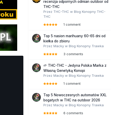
recenzja odpornych odmian outdoor od
THC-THC
Przez
THC-THC
w
Blog Konopny THC-
THC
1 comment
Top 5 nasion marihuany 60-65 dni od
kiełka do zbioru
Przez
Macky
w
Blog Konopny Trawka
3 comments
🌱 THC-THC - Jedyna Polska Marka z
Własną Genetyką Konopi
Przez
Macky
w
Blog Konopny Trawka
1 comment
Top 5 Nowoczesnych automatów XXL
bogatych w THC na outdoor 2026
Przez
Macky
w
Blog Konopny Trawka
6 comments