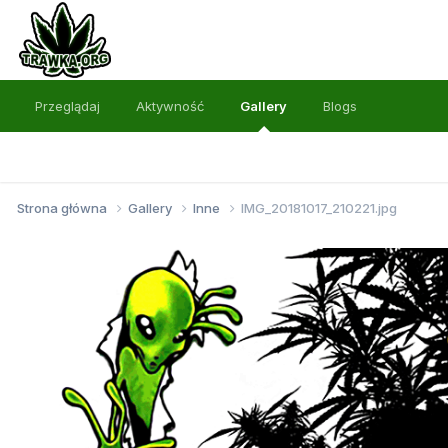
Przeglądaj
Aktywność
Gallery
Blogs
Strona główna
Gallery
Inne
IMG_20181017_210221.jpg