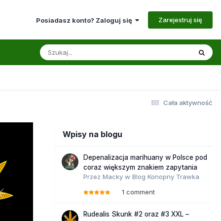
Zarejestruj się
Posiadasz konto? Zaloguj się
Cała aktywność
Wpisy na blogu
Depenalizacja marihuany w Polsce pod
coraz większym znakiem zapytania
Przez
Macky
w
Blog Konopny Trawka
1 comment
Rudealis Skunk #2 oraz #3 XXL –